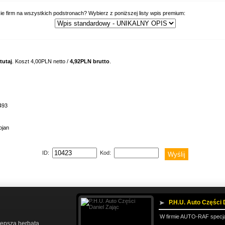
ie firm na wszystkich podstronach? Wybierz z poniższej listy wpis premium:
tutaj
. Koszt 4,00PLN netto /
4,92PLN brutto
.
493
ojan
ID:
Kod:
P.H.U. Auto Części 
W firmie AUTO-RAF specjal
lepsza herbata
,