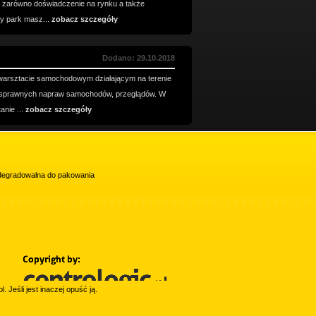
 zarówno doświadczenie na rynku a także
y park masz...
zobacz szczegóły
Dodano: 29.10.2018
arsztacie samochodowym działającym na terenie
u sprawnych napraw samochodów, przeglądów. W
anie ...
zobacz szczegóły
iodegradowalna do pakowania
l. Jeśli jest inaczej opuść ją.