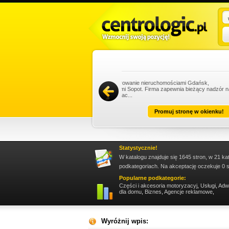
istrowanie nieruchomościami Gdańsk,
ami Sopot. Firma zapewnia bieżący nadzór nad
zac...
Promuj stronę w okienku!
Statystycznie!
W katalogu znajduje się 1645 stron, w 21 ka
podkategoriach. Na akceptację oczekuje 0 s
Popularne podkategorie:
Części i akcesoria motoryzacyj
,
Usługi
,
Adw
dla domu
,
Biznes
,
Agencje reklamowe
,
Wyróżnij wpis: