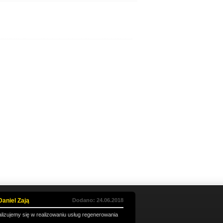
Daniel Zają
Dodano: 24.06.2018
izujemy się w realizowaniu usług regenerowania