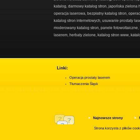
katalog
darmowy katalog stron
japońska zielona 
,
,
operacja laserowa
bezpłatny katalog stron
operac
,
,
katalog stron internetowych
usuwanie prostaty la
,
moderowany katalog stron
panele fotowoltaiczne
,
,
laserem
herbaty zielone
katalog stron www
kata
,
,
,
Linki:
Operacja prostaty laserem
Tłumaczenia Śląsk
Najnowsze strony
Najpopularniejsze
Strona korzysta z plików coo