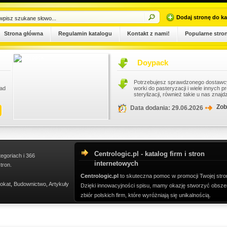
Dodaj stronę do ka
Strona główna
Regulamin katalogu
Kontakt z nami!
Popularne stro
Doypack
Potrzebujesz sprawdzonego dostawcy opakowań? Niezwłocznie przejrzyj naszą ofer
worki do pasteryzacji i wiele innych produktów. Sprzedajemy również worki doypack, a
sterylizacji, również takie u nas znajdziesz. Chętnie podpowiemy przy...
Zobacz szczegóły wpisu
Data dodania: 29.06.2026
Centrologic.pl - katalog firm i stron
tegoriach i 366
internetowych
tron.
Centrologic.pl
to skuteczna pomoc w promocji Twojej stro
okat
,
Budownictwo
,
Artykuły
Dzięki innowacyjności spisu, mamy okazję stworzyć obsze
zbiór polskich firm, które wyróżniają się unikalnością.