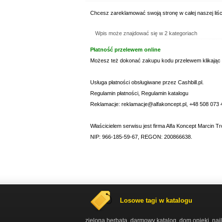
Chcesz zareklamować swoją stronę w całej naszej liśc
Wpis może znajdować się w 2 kategoriach
Płatność przelewem online
Możesz też dokonać zakupu kodu przelewem klikając
Usługa płatności obsługiwane przez Cashbill.pl.
Regulamin płatności
,
Regulamin katalogu
Reklamacje: reklamacje@alfakoncept.pl, +48 508 073 
Właścicielem serwisu jest firma Alfa Koncept Marcin Tr
NIP: 966-185-59-67, REGON: 200866638.
Losowe tagi w katalogu
zielona herbata
darmowy katalog
dom opieki
naj
,
,
,