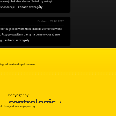
onalnej obsłudze klienta. Świadczy usługi z
pondencji l...
zobacz szczegóły
Dodano: 29.05.2020
bór części do warsztatu, dlatego zainteresowane
 Przygotowaliśmy ofertę na pełne wyposażenie
eg...
zobacz szczegóły
iodegradowalna do pakowania
l. Jeśli jest inaczej opuść ją.