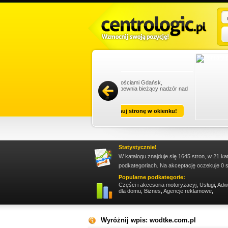
istrowanie nieruchomościami Gdańsk,
ami Sopot. Firma zapewnia bieżący nadzór nad
zac...
Promuj stronę w okienku!
Statystycznie!
W katalogu znajduje się 1645 stron, w 21 ka
podkategoriach. Na akceptację oczekuje 0 s
Popularne podkategorie:
Części i akcesoria motoryzacyj
,
Usługi
,
Adw
dla domu
,
Biznes
,
Agencje reklamowe
,
Wyróżnij wpis: wodtke.com.pl