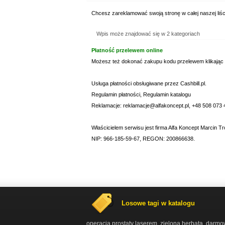
Chcesz zareklamować swoją stronę w całej naszej liśc
Wpis może znajdować się w 2 kategoriach
Płatność przelewem online
Możesz też dokonać zakupu kodu przelewem klikając
Usługa płatności obsługiwane przez Cashbill.pl.
Regulamin płatności
,
Regulamin katalogu
Reklamacje: reklamacje@alfakoncept.pl, +48 508 073 
Właścicielem serwisu jest firma Alfa Koncept Marcin Tr
NIP: 966-185-59-67, REGON: 200866638.
Losowe tagi w katalogu
operacja prostaty laserem
zielona herbata
darmow
,
,