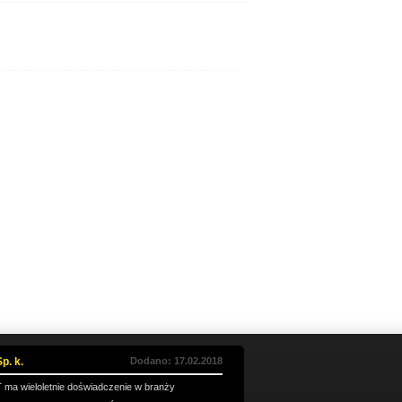
p. k.
Dodano: 17.02.2018
 ma wieloletnie doświadczenie w branży