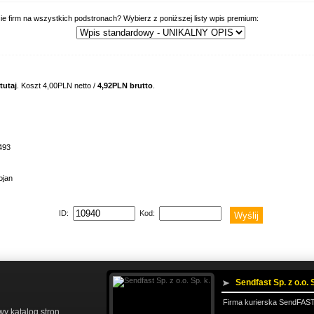
ie firm na wszystkich podstronach? Wybierz z poniższej listy wpis premium:
tutaj
. Koszt 4,00PLN netto /
4,92PLN brutto
.
493
ojan
ID:
Kod:
Sendfast Sp. z o.o. S
Firma kurierska SendFAST
y katalog stron
,