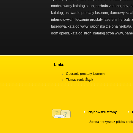
moderowany katalog stron
herbata zielona
bezpła
,
,
katalog
usuwanie prostaty laserem
darmowy kata
,
,
internetowych
leczenie prostaty laserem
herbaty 
,
,
laserowa
katalog www
japońska zielona herbata
,
,
,
dom opieki
katalog stron
katalog stron www
pane
,
,
,
Linki:
Operacja prostaty laserem
Tłumaczenia Śląsk
Najnowsze strony
Najpopularniejsze
Strona korzysta z plików coo