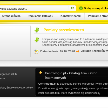
Dodaj stronę do ka
Strona główna
Regulamin katalogu
Kontakt z nami!
Popularne stro
Pomiary przemieszczeń
Kompleksowe usługi pomiarowe to fundament każdej realizacji budowlanej oraz renowa
pełną geodezyjną obsługę budowy i geodezyjną obsługę inwestycji, zapewniając dokł
Kooperujemy z firmami budowlanymi, projektantami, inwestorami prywatn...
Zobacz szczegóły wpisu
Data dodania: 02.07.2026
Centrologic.pl - katalog firm i stron
tegoriach i 366
internetowych
tron.
Centrologic.pl
to skuteczna pomoc w promocji Twojej stro
okat
,
Budownictwo
,
Artykuły
Dzięki innowacyjności spisu, mamy okazję stworzyć obsze
zbiór polskich firm, które wyróżniają się unikalnością.