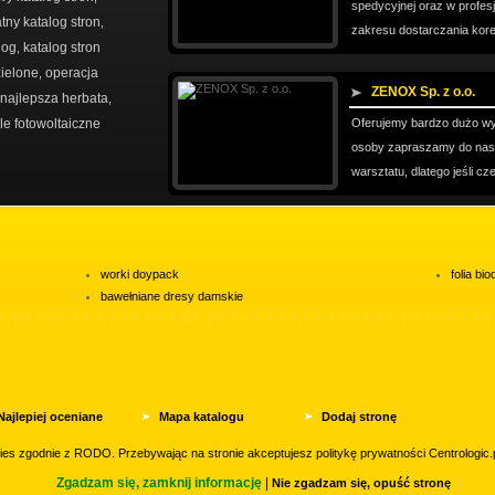
spedycyjnej oraz w profesj
tny katalog stron
,
zakresu dostarczania kores
log
katalog stron
,
zielone
operacja
,
ZENOX Sp. z o.o.
najlepsza herbata
,
le fotowoltaiczne
Oferujemy bardzo dużo wy
osoby zapraszamy do nas.
warsztatu, dlatego jeśli cz
worki doypack
folia b
bawełniane dresy damskie
Najlepiej oceniane
Mapa katalogu
Dodaj stronę
Przyjaciele
Website Screenshots by
Kontakt
kies zgodnie z RODO. Przebywając na stronie akceptujesz
politykę prywatności
Centrologic.p
PagePeeker
Zgadzam się, zamknij informację
|
Nie zgadzam się, opuść stronę