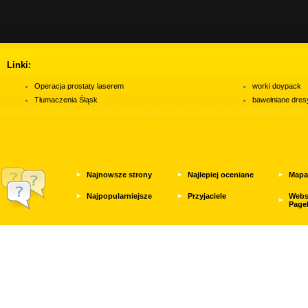
Linki:
Operacja prostaty laserem
worki doypack
Tłumaczenia Śląsk
bawełniane dres
Najnowsze strony
Najlepiej oceniane
Mapa
Najpopularniejsze
Przyjaciele
Webs
Page