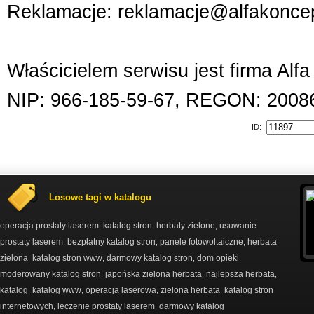
Reklamacje: reklamacje@alfakoncep
Właścicielem serwisu jest firma Alf
NIP: 966-185-59-67, REGON: 2008
ID:
Losowe tagi w katalogu
operacja prostaty laserem
katalog stron
herbaty zielone
usuwanie
,
,
,
prostaty laserem
bezpłatny katalog stron
panele fotowoltaiczne
herbata
,
,
,
zielona
katalog stron www
darmowy katalog stron
dom opieki
,
,
,
,
moderowany katalog stron
japońska zielona herbata
najlepsza herbata
,
,
,
katalog
katalog www
operacja laserowa
zielona herbata
katalog stron
,
,
,
,
internetowych
leczenie prostaty laserem
darmowy katalog
,
,