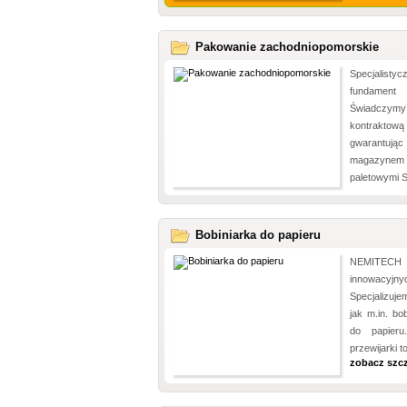
Pakowanie zachodniopomorskie
Specjalisty
fundament 
Świadczymy
kontraktow
gwarantując
magazynem
paletowymi S
Bobiniarka do papieru
NEMITECH 
innowacyj
Specjalizuje
jak m.in. bo
do papieru
przewijarki t
zobacz szc