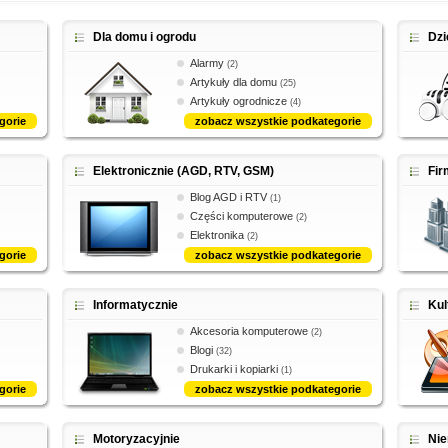
Dla domu i ogrodu
Dzi
Alarmy
(2)
Artykuły dla domu
(25)
Artykuły ogrodnicze
(4)
gorie
zobacz wszystkie podkategorie
Elektronicznie (AGD, RTV, GSM)
Fi
Blog AGD i RTV
(1)
Części komputerowe
(2)
Elektronika
(2)
gorie
zobacz wszystkie podkategorie
Informatycznie
Kul
Akcesoria komputerowe
(2)
Blogi
(32)
Drukarki i kopiarki
(1)
gorie
zobacz wszystkie podkategorie
Motoryzacyjnie
Ni