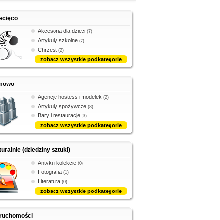
ecięco
Akcesoria dla dzieci
(7)
Artykuły szkolne
(2)
Chrzest
(2)
zobacz wszystkie podkategorie
rmowo
Agencje hostess i modelek
(2)
Artykuły spożywcze
(8)
Bary i restauracje
(3)
zobacz wszystkie podkategorie
turalnie (dziedziny sztuki)
Antyki i kolekcje
(0)
Fotografia
(1)
Literatura
(0)
zobacz wszystkie podkategorie
eruchomości