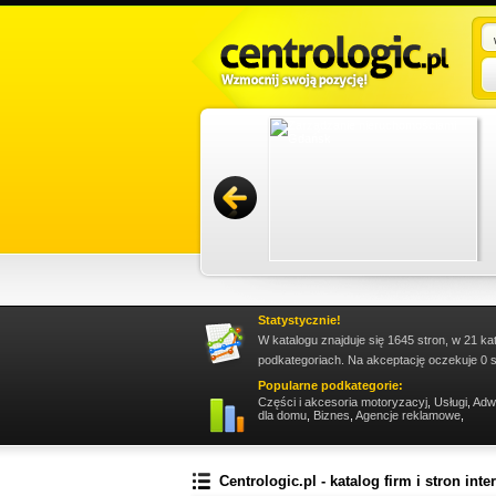
szą ofertę. Uwzględnia ona dobre jakościowo
doypack, a jeżeli potrzebne są Ci worki do
Promuj stronę w okienku!
Statystycznie!
W katalogu znajduje się 1645 stron, w 21 ka
podkategoriach. Na akceptację oczekuje 0 s
Popularne podkategorie:
Części i akcesoria motoryzacyj
,
Usługi
,
Adw
dla domu
,
Biznes
,
Agencje reklamowe
,
Centrologic.pl - katalog firm i stron int