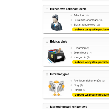
Biznesowo i ekonomicznie
Adwokat
(30)
Biura nieruchomości
(10)
Biura rachunkowe
(18)
zobacz wszystkie podkate
Edukacyjnie
E-learning
(1)
Języki obce
(7)
Księgarnie
(3)
zobacz wszystkie podkate
Informacyjnie
Archiwum dokumentów
(1)
Blogi
(2)
Portale
(5)
zobacz wszystkie podkate
Marketingowo i reklamowo