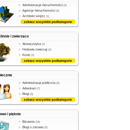
Administracja nieruchomości
(2)
Agencje nieruchomości
(4)
Architekt wnętrz
(1)
zobacz wszystkie podkategorie
linnie i zwierzęco
Akwarystyka
(1)
Hodowla zwierząt
(2)
Konie
(1)
zobacz wszystkie podkategorie
łecznie
Administracja publiczna
(0)
Adwokaci
(7)
Blogi
(2)
zobacz wszystkie podkategorie
owo i pięknie
Biżuteria
(16)
Blogi o zdrowiu
(5)