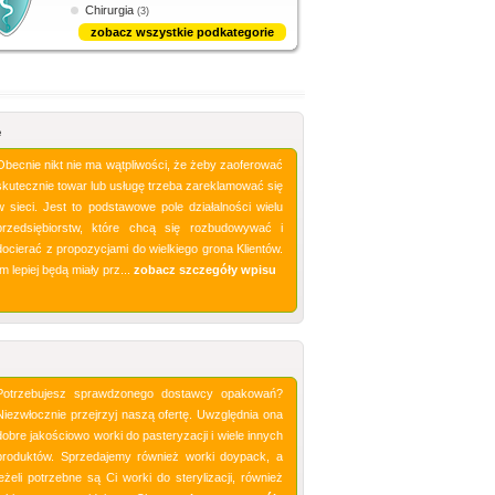
Chirurgia
(3)
zobacz wszystkie podkategorie
e
Obecnie nikt nie ma wątpliwości, że żeby zaoferować
skutecznie towar lub usługę trzeba zareklamować się
w sieci. Jest to podstawowe pole działalności wielu
przedsiębiorstw, które chcą się rozbudowywać i
docierać z propozycjami do wielkiego grona Klientów.
Im lepiej będą miały prz...
zobacz szczegóły wpisu
Potrzebujesz sprawdzonego dostawcy opakowań?
Niezwłocznie przejrzyj naszą ofertę. Uwzględnia ona
dobre jakościowo worki do pasteryzacji i wiele innych
produktów. Sprzedajemy również worki doypack, a
jeżeli potrzebne są Ci worki do sterylizacji, również