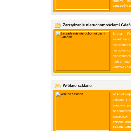
firmami bu
szczegóły 
Zarządzanie nieruchomościami Gdań
Strona Pr
świadcząc
nieruchom
nieruchom
nieruchomoś
nadzór nad 
kontrolę kosz
Włókno szklane
W katalogu
szklane i ś
stanowią po
wszechstro
sprzedaży 
szklane oraz
zobacz szc