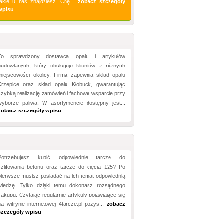
takie u nas znajdziesz. Chę...
zobacz szczegóły
wpisu
To sprawdzony dostawca opału i artykułów
budowlanych, który obsługuje klientów z różnych
miejscowości okolicy. Firma zapewnia skład opału
Krzepice oraz skład opału Kłobuck, gwarantując
szybką realizację zamówień i fachowe wsparcie przy
wyborze paliwa. W asortymencie dostępny jest...
zobacz szczegóły wpisu
Potrzebujesz kupić odpowiednie tarcze do
szlifowania betonu oraz tarcze do cięcia 125? Po
pierwsze musisz posiadać na ich temat odpowiednią
wiedzę. Tylko dzięki temu dokonasz rozsądnego
zakupu. Czytając regularnie artykuły pojawiające się
na witrynie internetowej 4tarcze.pl pozys...
zobacz
szczegóły wpisu