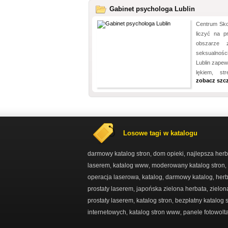
Gabinet psychologa Lublin
Centrum Sko
liczyć na p
obszarze z
seksualnośc
Lublin zape
lękiem, st
zobacz szc
Losowe tagi w katalogu
darmowy katalog stron
dom opieki
najlepsza herb
,
,
laserem
katalog www
moderowany katalog stron
,
,
,
operacja laserowa
katalog
darmowy katalog
herb
,
,
,
prostaty laserem
japońska zielona herbata
zielon
,
,
prostaty laserem
katalog stron
bezpłatny katalog 
,
,
internetowych
katalog stron www
panele fotowolt
,
,