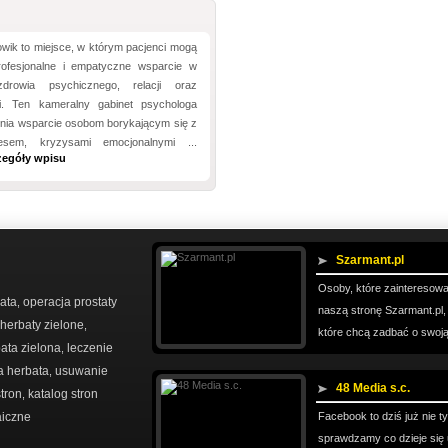
wik to miejsce, w którym pacjenci mogą
rofesjonalne i empatyczne wsparcie w
drowia psychicznego, relacji oraz
i. Ten kameralny gabinet psychologa
wnia wsparcie osobom borykającym się z
resem, kryzysami emocjonalnymi ...
zegóły wpisu
Szarmant.pl
Osoby, które zainteresow
ata
operacja prostaty
,
naszą stronę Szarmant.pl,
herbaty zielone
,
które chcą zadbać o swoją 
ata zielona
leczenie
,
a herbata
usuwanie
,
48 Media s.c.
stron
katalog stron
,
aiczne
Facebook to dziś już nie t
sprawdzamy co dzieje się 