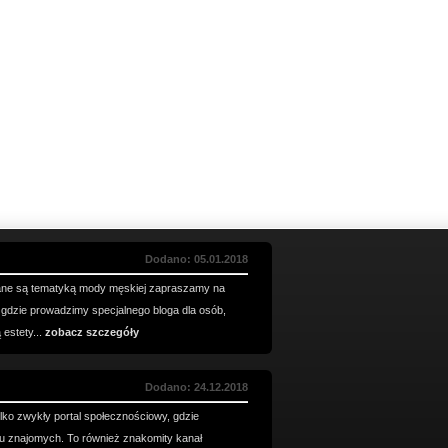
Dodano: 05.01.2018
ane są tematyką mody męskiej zapraszamy na
 gdzie prowadzimy specjalnego bloga dla osób,
estety...
zobacz szczegóły
Dodano: 24.12.2018
ylko zwykły portal społecznościowy, gdzie
u znajomych. To również znakomity kanał