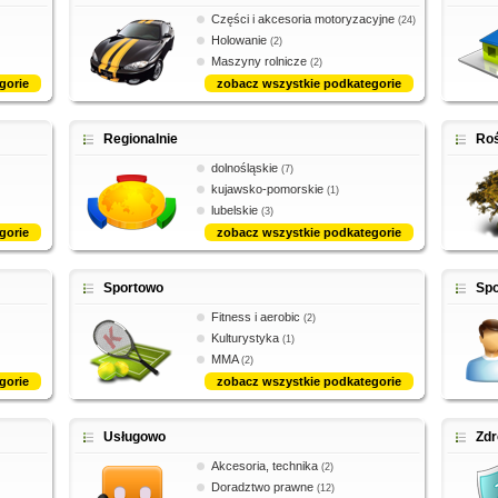
Części i akcesoria motoryzacyjne
(24)
Holowanie
(2)
Maszyny rolnicze
(2)
gorie
zobacz wszystkie podkategorie
Regionalnie
Roś
dolnośląskie
(7)
kujawsko-pomorskie
(1)
lubelskie
(3)
gorie
zobacz wszystkie podkategorie
Sportowo
Spo
Fitness i aerobic
(2)
Kulturystyka
(1)
MMA
(2)
gorie
zobacz wszystkie podkategorie
Usługowo
Zdr
Akcesoria, technika
(2)
Doradztwo prawne
(12)