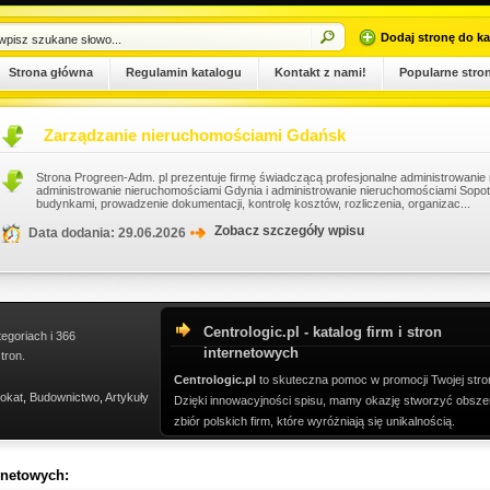
Dodaj stronę do ka
Strona główna
Regulamin katalogu
Kontakt z nami!
Popularne stro
Zarządzanie nieruchomościami Gdańsk
Strona Progreen-Adm. pl prezentuje firmę świadczącą profesjonalne administrowani
administrowanie nieruchomościami Gdynia i administrowanie nieruchomościami Sopo
budynkami, prowadzenie dokumentacji, kontrolę kosztów, rozliczenia, organizac...
Zobacz szczegóły wpisu
Data dodania: 29.06.2026
Centrologic.pl - katalog firm i stron
tegoriach i 366
internetowych
tron.
Centrologic.pl
to skuteczna pomoc w promocji Twojej stro
okat
,
Budownictwo
,
Artykuły
Dzięki innowacyjności spisu, mamy okazję stworzyć obsze
zbiór polskich firm, które wyróżniają się unikalnością.
ernetowych: