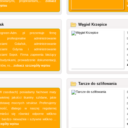
dowlanymi, projektantami,...
zobacz
wpisu
sk
Węgiel Krzepice
ogreen-Adm. pl prezentuje firmę
ą profesjonalne administrowanie
ościami Gdańsk, administrowanie
ościami Gdynia i administrowanie
ciami Sopot. Firma zapewnia bieżący
budynkami, prowadzenie dokumentacji,
tów, ro...
zobacz szczegóły wpisu
Tarcze do szlifowania
|W zasobach} posiadamy fachowe maty
wietnej jakości tkaniny szklane, jakie
dstawę mocnych struktur. Preferujemy
nność, dlatego w naszej regularnej
mieści się również odporne włókno
 bardzo nieważkie i sztywne włókno ...
zegóły wpisu