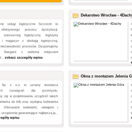
Dekarstwo Wrocław - 4Dach
czne usługi logistyczne Szczecin to
efektywnego procesu dystrybucji.
 outsourcing logistyczny, logistykę
ą i magazyn z obsługą logistyczną,
 niezawodność procesów. Dysponujemy
 Stargard z wieloma miejscami
t...
zobacz szczegóły wpisu
Okna z montażem Jelenia G
Sp. z o.o. to uznany dostawca
nych rozwiązań dla przemysłu.
my się w projektowaniu urządzeń takich
biniarka do folii oraz wydajna bobiniarka
. Oferowane bobiniarki, odwijarki i
o urządzenia gwarantujące najlepszą ja...
zegóły wpisu