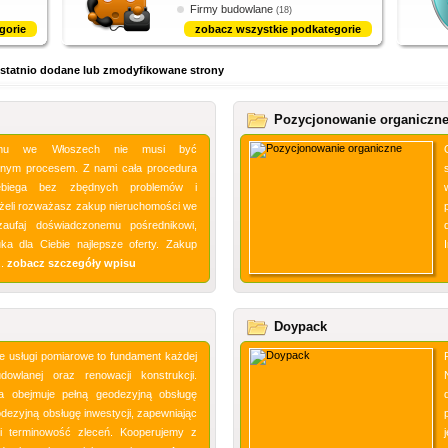
Firmy budowlane
(18)
gorie
zobacz wszystkie podkategorie
h Ostatnio dodane lub zmodyfikowane strony
Pozycjonowanie organiczn
mu we Włoszech nie musi być
nym procesem. Z nami cała procedura
ebiega bez zbędnych problemów i
eżeli rozważasz zakup nieruchomości we
zaufaj doświadczonemu pośrednikowi,
ka dla Ciebie najlepsze oferty. Zakup
..
zobacz szczegóły wpisu
Doypack
 usługi pomiarowe to fundament każdej
budowlanej oraz renowacji konstrukcji.
a obejmuje pełną geodezyjną obsługę
dezyjną obsługę inwestycji, zapewniając
i terminowość zleceń. Kooperujemy z