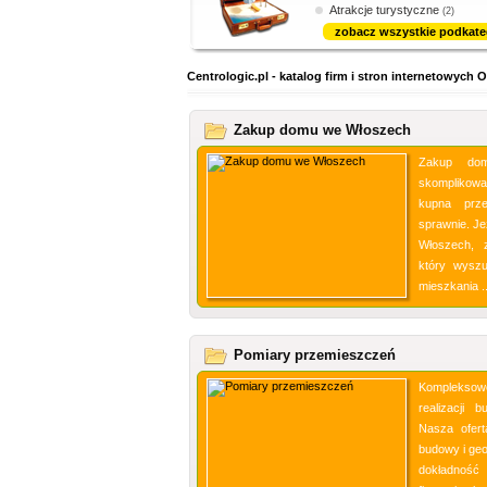
Atrakcje turystyczne
(2)
zobacz wszystkie podkate
Centrologic.pl - katalog firm i stron internetowyc
Zakup domu we Włoszech
Zakup do
skomplikowa
kupna prz
sprawnie. J
Włoszech, 
który wyszu
mieszkania .
Pomiary przemieszczeń
Kompleksowe
realizacji 
Nasza ofert
budowy i geo
dokładność 