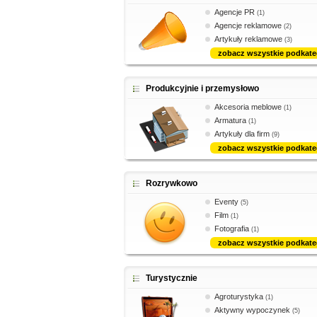
Agencje PR
(1)
Agencje reklamowe
(2)
Artykuły reklamowe
(3)
zobacz wszystkie podkate
Produkcyjnie i przemysłowo
Akcesoria meblowe
(1)
Armatura
(1)
Artykuły dla firm
(9)
zobacz wszystkie podkate
Rozrywkowo
Eventy
(5)
Film
(1)
Fotografia
(1)
zobacz wszystkie podkate
Turystycznie
Agroturystyka
(1)
Aktywny wypoczynek
(5)