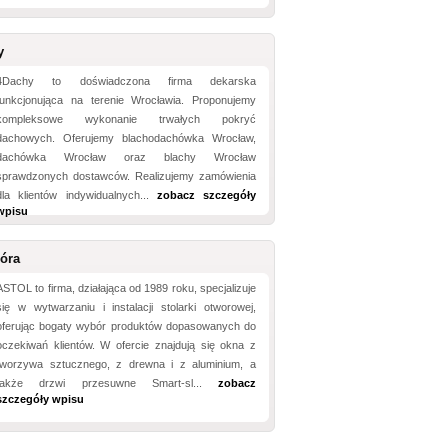
y
4Dachy to doświadczona firma dekarska
funkcjonująca na terenie Wrocławia. Proponujemy
kompleksowe wykonanie trwałych pokryć
dachowych. Oferujemy blachodachówka Wrocław,
dachówka Wrocław oraz blachy Wrocław
sprawdzonych dostawców. Realizujemy zamówienia
dla klientów indywidualnych...
zobacz szczegóły
wpisu
óra
ASTOL to firma, działająca od 1989 roku, specjalizuje
się w wytwarzaniu i instalacji stolarki otworowej,
oferując bogaty wybór produktów dopasowanych do
oczekiwań klientów. W ofercie znajdują się okna z
tworzywa sztucznego, z drewna i z aluminium, a
także drzwi przesuwne Smart-sl...
zobacz
szczegóły wpisu