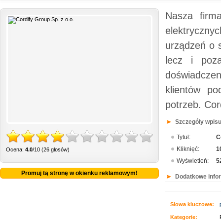
Nasza firma
elektryczny
urządzeń o 
lecz i poza
doświadczen
klientów po
potrzeb. Cor
Szczegóły wpisu
Tytuł:
C
Kliknięć:
1
Ocena:
4.0
/10 (26 głosów)
Wyświetleń:
5
Promuj tą stronę w okienku reklamowym!
Dodatkowe info
Słowa kluczowe:
Kategorie: