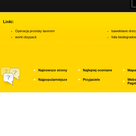
Linki:
Operacja prostaty laserem
bawełniane dres
worki doypack
folia biodegrad
Najnowsze strony
Najlepiej oceniane
Mapa
Najpopularniejsze
Przyjaciele
Webs
Page