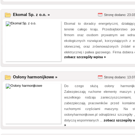
Ekomal Sp. z o.o. »
Stronę dodano: 23.0
Ekomal to doradcy energetyczni, działają
terenie całego kraju. Przedsiębiorstwo p
firmom oraz osobom prywatnym we wdraż
ekologicznych rozwiązań, korzystających z en
słonecznej, oraz zrównoważonych źródeł en
elektrycznej i paliwa gazowego. Firma dobiera e
zobacz szczegóły wpisu »
Osłony harmonijkowe »
Stronę dodano: 13.0
Do czego służą osłony harmonijk
Zabezpieczają ruchome elementy maszyn 
wszelkiego rodzaju zanieczyszczeniami,
zabezpieczają pracowników przed kontak
ruchomymi częściami maszyny. Na str
oslonyharmonijkowe.pl odnajdziesz szczegóły ,
dotyczą wspomnianych ...
zobacz szczegóły 
»