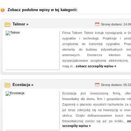
Zobacz podobne wpisy w tej kategorii:
Telmor »
Stronę dodano: 14.0
Firma Telkom Telmor kreuje rozwiązania w św
sygnałów i technologii. Projektuje i prod
urządzenia do transmisji sygnałów. Prop
elementy do budowy indywidualnych insta
antenowych. Dostarcza klientom wy
wyspecjalizowane urządzenia elektroniczne, 
mają sł...
zobacz szczegóły wpisu »
Ecostacja »
Stronę dodano: 05.0
Ecostacja jest nowoczesną firmą, ofer
fotowoltaikę dla domu, firm i gospodarstw rol
Zapomnij o płaceniu wysokich rachunków za p
już teraz zdecyduj się na inwestycję w ener
słońca. Dzięki dofinansowaniom koszt insta
fotowoltaicznej zwróci się już po krótki...
zo
szczegóły wpisu »