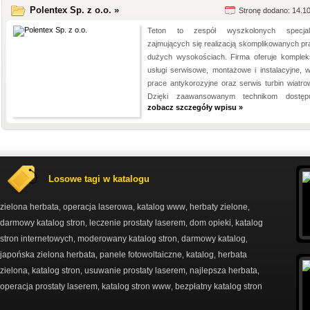
Polentex Sp. z o.o. »
Stronę dodano: 14.1
Teton to zespół wyszkolonych specjali
zajmujących się realizacją skomplikowanych pr
dużych wysokościach. Firma oferuje komple
usługi serwisowe, montażowe i instalacyjne, 
prace antykorozyjne oraz serwis turbin wiatro
Dzięki zaawansowanym technikom dostęp
zobacz szczegóły wpisu »
Losowe tagi w katalogu
zielona herbata
operacja laserowa
katalog www
herbaty zielone
,
,
,
,
darmowy katalog stron
leczenie prostaty laserem
dom opieki
katalog
,
,
,
stron internetowych
moderowany katalog stron
darmowy katalog
,
,
,
japońska zielona herbata
panele fotowoltaiczne
katalog
herbata
,
,
,
zielona
katalog stron
usuwanie prostaty laserem
najlepsza herbata
,
,
,
,
operacja prostaty laserem
katalog stron www
bezpłatny katalog stron
,
,