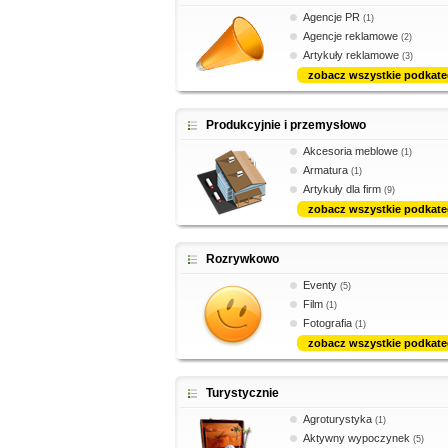
Agencje PR
(1)
Agencje reklamowe
(2)
Artykuły reklamowe
(3)
zobacz wszystkie podkate
Produkcyjnie i przemysłowo
Akcesoria meblowe
(1)
Armatura
(1)
Artykuły dla firm
(9)
zobacz wszystkie podkate
Rozrywkowo
Eventy
(5)
Film
(1)
Fotografia
(1)
zobacz wszystkie podkate
Turystycznie
Agroturystyka
(1)
Aktywny wypoczynek
(5)