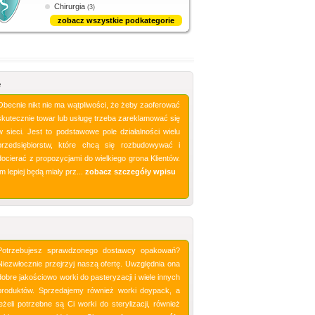
Chirurgia
(3)
zobacz wszystkie podkategorie
e
Obecnie nikt nie ma wątpliwości, że żeby zaoferować
skutecznie towar lub usługę trzeba zareklamować się
w sieci. Jest to podstawowe pole działalności wielu
przedsiębiorstw, które chcą się rozbudowywać i
docierać z propozycjami do wielkiego grona Klientów.
Im lepiej będą miały prz...
zobacz szczegóły wpisu
Potrzebujesz sprawdzonego dostawcy opakowań?
Niezwłocznie przejrzyj naszą ofertę. Uwzględnia ona
dobre jakościowo worki do pasteryzacji i wiele innych
produktów. Sprzedajemy również worki doypack, a
jeżeli potrzebne są Ci worki do sterylizacji, również