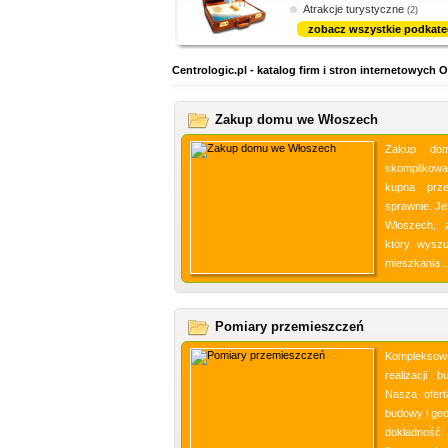
Atrakcje turystyczne
(2)
zobacz wszystkie podkate
Centrologic.pl - katalog firm i stron internetowyc
Zakup domu we Włoszech
Zakup do
skomplikowa
kupna prz
sprawnie. J
Włoszech, 
który wyszu
mieszkania .
Pomiary przemieszczeń
Kompleksowe
realizacji 
Nasza ofert
budowy i geo
dokładność 