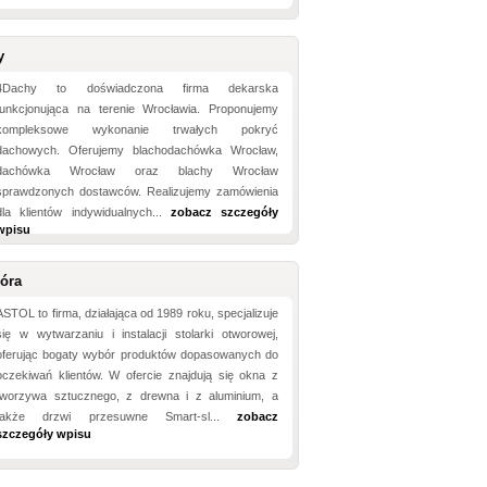
y
4Dachy to doświadczona firma dekarska
funkcjonująca na terenie Wrocławia. Proponujemy
kompleksowe wykonanie trwałych pokryć
dachowych. Oferujemy blachodachówka Wrocław,
dachówka Wrocław oraz blachy Wrocław
sprawdzonych dostawców. Realizujemy zamówienia
dla klientów indywidualnych...
zobacz szczegóły
wpisu
óra
ASTOL to firma, działająca od 1989 roku, specjalizuje
się w wytwarzaniu i instalacji stolarki otworowej,
oferując bogaty wybór produktów dopasowanych do
oczekiwań klientów. W ofercie znajdują się okna z
tworzywa sztucznego, z drewna i z aluminium, a
także drzwi przesuwne Smart-sl...
zobacz
szczegóły wpisu