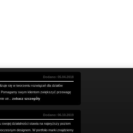
Dodano: 05.04.2018
izuje się w tworzeniu rozwiązań dla działów
h. Pomagamy swym klientom zwiększyć przewagę
ie utr...
zobacz szczegóły
Dodano: 06.10.2019
u swojej działalności stawia na najwyższy poziom
woczesnym designem. W portfolio marki znajdziemy