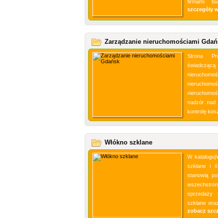
firmami bu
szczegóły 
Zarządzanie nieruchomościami Gdań
Strona Pr
świadcząc
nieruchom
nieruchom
nieruchomoś
nadzór nad 
kontrolę kosz
Włókno szklane
W katalogu
szklane i ś
stanowią po
wszechstro
sprzedaży 
szklane oraz
zobacz szc