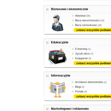
Biznesowo i ekonomicznie
Adwokat
(30)
Biura nieruchomości
(10)
Biura rachunkowe
(18)
zobacz wszystkie podkate
Edukacyjnie
E-learning
(1)
Języki obce
(7)
Księgarnie
(3)
zobacz wszystkie podkate
Informacyjnie
Archiwum dokumentów
(1)
Blogi
(2)
Portale
(5)
zobacz wszystkie podkate
Marketingowo i reklamowo