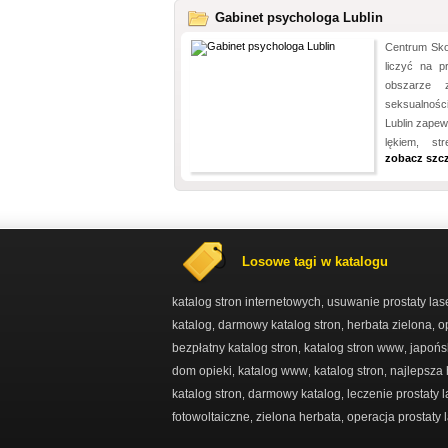
Gabinet psychologa Lublin
Centrum Sko
liczyć na p
obszarze z
seksualnośc
Lublin zape
lękiem, st
zobacz szc
Losowe tagi w katalogu
katalog stron internetowych
usuwanie prostaty la
,
katalog
darmowy katalog stron
herbata zielona
o
,
,
,
bezpłatny katalog stron
katalog stron www
japońs
,
,
dom opieki
katalog www
katalog stron
najlepsza 
,
,
,
katalog stron
darmowy katalog
leczenie prostaty 
,
,
fotowoltaiczne
zielona herbata
operacja prostaty
,
,