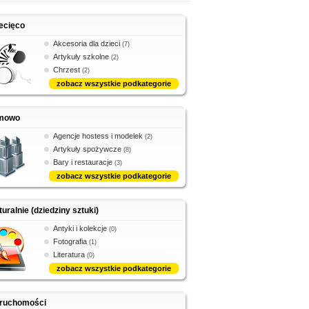
ecięco
Akcesoria dla dzieci
(7)
Artykuły szkolne
(2)
Chrzest
(2)
zobacz wszystkie podkategorie
rmowo
Agencje hostess i modelek
(2)
Artykuły spożywcze
(8)
Bary i restauracje
(3)
zobacz wszystkie podkategorie
turalnie (dziedziny sztuki)
Antyki i kolekcje
(0)
Fotografia
(1)
Literatura
(0)
zobacz wszystkie podkategorie
eruchomości