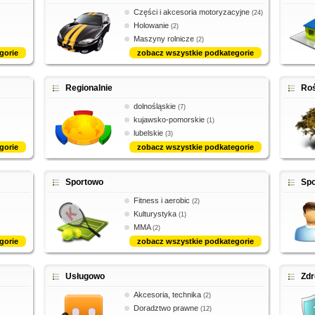
Części i akcesoria motoryzacyjne
(24)
Holowanie
(2)
Maszyny rolnicze
(2)
gorie
zobacz wszystkie podkategorie
Regionalnie
Roś
dolnośląskie
(7)
kujawsko-pomorskie
(1)
lubelskie
(3)
gorie
zobacz wszystkie podkategorie
Sportowo
Spo
Fitness i aerobic
(2)
Kulturystyka
(1)
MMA
(2)
gorie
zobacz wszystkie podkategorie
Usługowo
Zdr
Akcesoria, technika
(2)
Doradztwo prawne
(12)