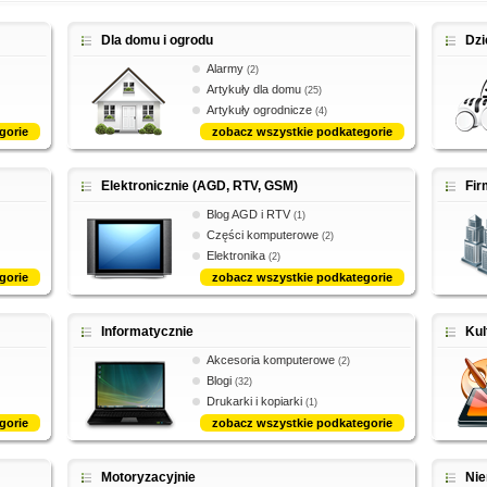
Dla domu i ogrodu
Dzi
Alarmy
(2)
Artykuły dla domu
(25)
Artykuły ogrodnicze
(4)
gorie
zobacz wszystkie podkategorie
Elektronicznie (AGD, RTV, GSM)
Fi
Blog AGD i RTV
(1)
Części komputerowe
(2)
Elektronika
(2)
gorie
zobacz wszystkie podkategorie
Informatycznie
Kul
Akcesoria komputerowe
(2)
Blogi
(32)
Drukarki i kopiarki
(1)
gorie
zobacz wszystkie podkategorie
Motoryzacyjnie
Ni