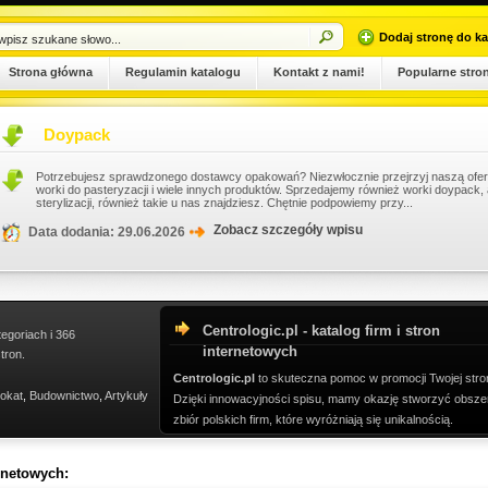
Dodaj stronę do ka
Strona główna
Regulamin katalogu
Kontakt z nami!
Popularne stro
Doypack
Potrzebujesz sprawdzonego dostawcy opakowań? Niezwłocznie przejrzyj naszą ofer
worki do pasteryzacji i wiele innych produktów. Sprzedajemy również worki doypack, a
sterylizacji, również takie u nas znajdziesz. Chętnie podpowiemy przy...
Zobacz szczegóły wpisu
Data dodania: 29.06.2026
Centrologic.pl - katalog firm i stron
tegoriach i 366
internetowych
tron.
Centrologic.pl
to skuteczna pomoc w promocji Twojej stro
okat
,
Budownictwo
,
Artykuły
Dzięki innowacyjności spisu, mamy okazję stworzyć obsze
zbiór polskich firm, które wyróżniają się unikalnością.
ernetowych: