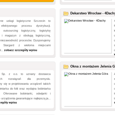
Dekarstwo Wrocław - 4Dach
czne usługi logistyczne Szczecin to
efektywnego procesu dystrybucji.
 outsourcing logistyczny, logistykę
ą i magazyn z obsługą logistyczną,
 niezawodność procesów. Dysponujemy
 Stargard z wieloma miejscami
t...
zobacz szczegóły wpisu
Okna z montażem Jelenia G
Sp. z o.o. to uznany dostawca
nych rozwiązań dla przemysłu.
my się w projektowaniu urządzeń takich
biniarka do folii oraz wydajna bobiniarka
. Oferowane bobiniarki, odwijarki i
o urządzenia gwarantujące najlepszą ja...
zegóły wpisu