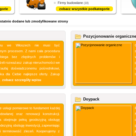
Firmy budowlane
(18)
gorie
zobacz wszystkie podkategorie
h Ostatnio dodane lub zmodyfikowane strony
Pozycjonowanie organiczn
mu we Włoszech nie musi być
nym procesem. Z nami cała procedura
ebiega bez zbędnych problemów i
eżeli rozważasz zakup nieruchomości we
zaufaj doświadczonemu pośrednikowi,
ka dla Ciebie najlepsze oferty. Zakup
..
zobacz szczegóły wpisu
Doypack
 usługi pomiarowe to fundament każdej
budowlanej oraz renowacji konstrukcji.
a obejmuje pełną geodezyjną obsługę
dezyjną obsługę inwestycji, zapewniając
i terminowość zleceń. Kooperujemy z