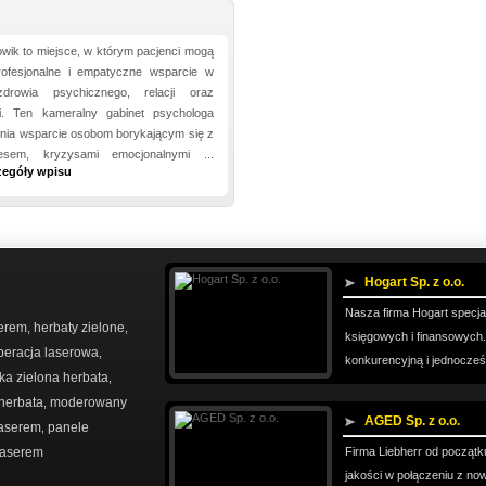
wik to miejsce, w którym pacjenci mogą
rofesjonalne i empatyczne wsparcie w
drowia psychicznego, relacji oraz
i. Ten kameralny gabinet psychologa
wnia wsparcie osobom borykającym się z
resem, kryzysami emocjonalnymi ...
zegóły wpisu
Hogart Sp. z o.o.
Nasza firma Hogart specjal
serem
herbaty zielone
,
,
księgowych i finansowyc
peracja laserowa
,
konkurencyjną i jednocześn
ka zielona herbata
,
herbata
moderowany
,
AGED Sp. z o.o.
laserem
panele
,
 laserem
Firma Liebherr od początk
jakości w połączeniu z no