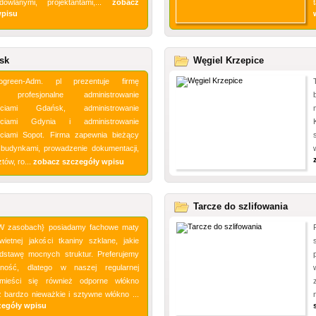
dowlanymi, projektantami,...
zobacz
wpisu
sk
Węgiel Krzepice
ogreen-Adm. pl prezentuje firmę
ą profesjonalne administrowanie
ościami Gdańsk, administrowanie
ościami Gdynia i administrowanie
ciami Sopot. Firma zapewnia bieżący
budynkami, prowadzenie dokumentacji,
tów, ro...
zobacz szczegóły wpisu
Tarcze do szlifowania
|W zasobach} posiadamy fachowe maty
wietnej jakości tkaniny szklane, jakie
dstawę mocnych struktur. Preferujemy
nność, dlatego w naszej regularnej
mieści się również odporne włókno
 bardzo nieważkie i sztywne włókno ...
zegóły wpisu