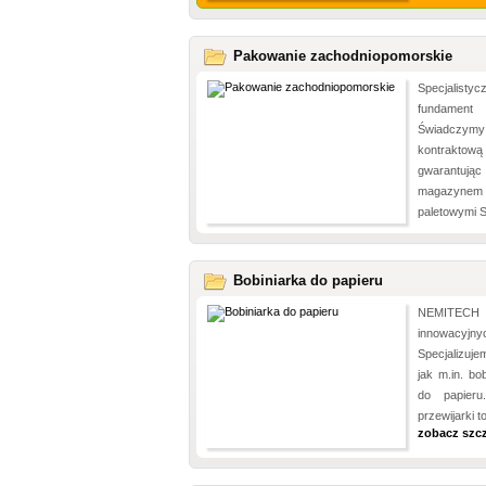
Pakowanie zachodniopomorskie
Specjalisty
fundament 
Świadczymy
kontraktow
gwarantując
magazynem
paletowymi S
Bobiniarka do papieru
NEMITECH 
innowacyj
Specjalizuje
jak m.in. bo
do papieru
przewijarki t
zobacz szc