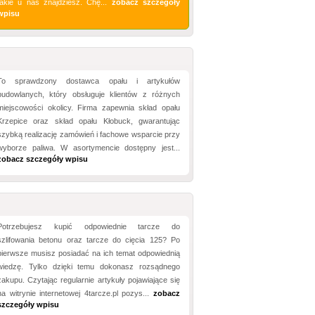
takie u nas znajdziesz. Chę...
zobacz szczegóły
wpisu
To sprawdzony dostawca opału i artykułów
budowlanych, który obsługuje klientów z różnych
miejscowości okolicy. Firma zapewnia skład opału
Krzepice oraz skład opału Kłobuck, gwarantując
szybką realizację zamówień i fachowe wsparcie przy
wyborze paliwa. W asortymencie dostępny jest...
zobacz szczegóły wpisu
Potrzebujesz kupić odpowiednie tarcze do
szlifowania betonu oraz tarcze do cięcia 125? Po
pierwsze musisz posiadać na ich temat odpowiednią
wiedzę. Tylko dzięki temu dokonasz rozsądnego
zakupu. Czytając regularnie artykuły pojawiające się
na witrynie internetowej 4tarcze.pl pozys...
zobacz
szczegóły wpisu