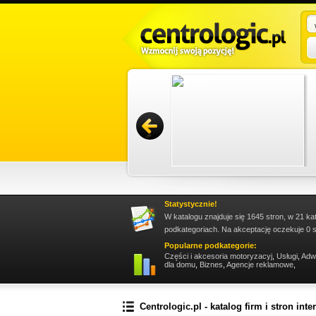
istrowanie nieruchomościami Gdańsk,
ami Sopot. Firma zapewnia bieżący nadzór nad
zac...
Promuj stronę w okienku!
Statystycznie!
W katalogu znajduje się 1645 stron, w 21 ka
podkategoriach. Na akceptację oczekuje 0 s
Popularne podkategorie:
Części i akcesoria motoryzacyj
,
Usługi
,
Adw
dla domu
,
Biznes
,
Agencje reklamowe
,
Centrologic.pl - katalog firm i stron int