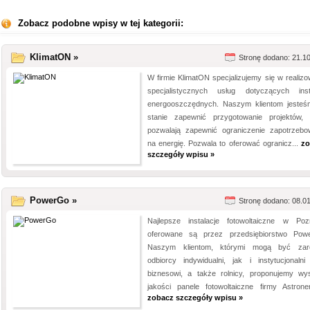
Zobacz podobne wpisy w tej kategorii:
KlimatON »
Stronę dodano: 21.1
W firmie KlimatON specjalizujemy się w realizo
specjalistycznych usług dotyczących insta
energooszczędnych. Naszym klientom jeste
stanie zapewnić przygotowanie projektów, 
pozwalają zapewnić ograniczenie zapotrzebo
na energię. Pozwala to oferować ogranicz...
zo
szczegóły wpisu »
PowerGo »
Stronę dodano: 08.0
Najlepsze instalacje fotowoltaiczne w Poz
oferowane są przez przedsiębiorstwo Pow
Naszym klientom, którymi mogą być zar
odbiorcy indywidualni, jak i instytucjonalni
biznesowi, a także rolnicy, proponujemy wys
jakości panele fotowoltaiczne firmy Astronerg
zobacz szczegóły wpisu »