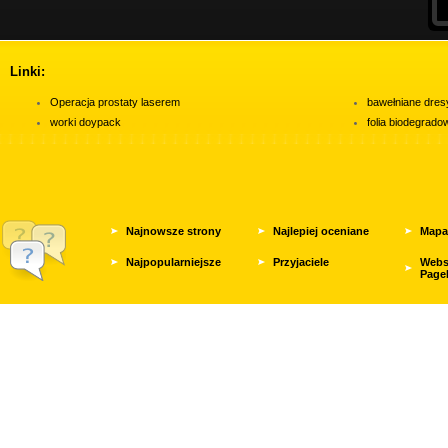
Linki:
Operacja prostaty laserem
bawełniane dres
worki doypack
folia biodegrad
Najnowsze strony
Najlepiej oceniane
Mapa
Najpopularniejsze
Przyjaciele
Webs
Page