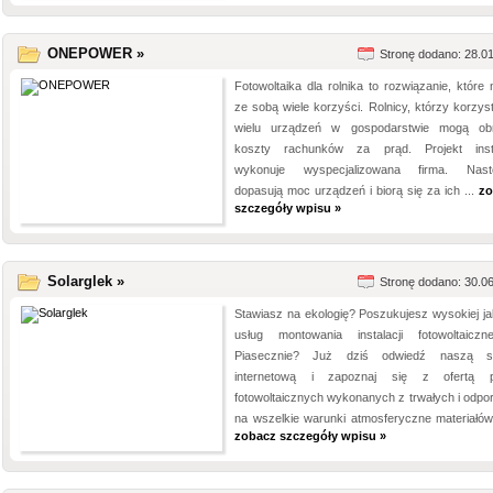
ONEPOWER »
Stronę dodano: 28.0
Fotowoltaika dla rolnika to rozwiązanie, które 
ze sobą wiele korzyści. Rolnicy, którzy korzyst
wielu urządzeń w gospodarstwie mogą ob
koszty rachunków za prąd. Projekt insta
wykonuje wyspecjalizowana firma. Nast
dopasują moc urządzeń i biorą się za ich ...
zo
szczegóły wpisu »
Solarglek »
Stronę dodano: 30.0
Stawiasz na ekologię? Poszukujesz wysokiej ja
usług montowania instalacji fotowoltaicz
Piasecznie? Już dziś odwiedź naszą st
internetową i zapoznaj się z ofertą p
fotowoltaicznych wykonanych z trwałych i odpo
na wszelkie warunki atmosferyczne materiałów.
zobacz szczegóły wpisu »