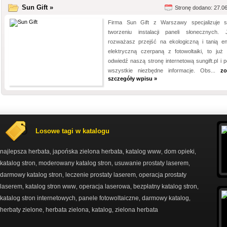
Sun Gift »
Stronę dodano: 27.0
Firma Sun Gift z Warszawy specjalizuje 
tworzeniu instalacji paneli słonecznych. J
rozważasz przejść na ekologiczną i tanią en
elektryczną czerpaną z fotowoltaiki, to już 
odwiedź naszą stronę internetową sungift.pl i p
wszystkie niezbędne informacje. Obs...
zo
szczegóły wpisu »
Losowe tagi w katalogu
najlepsza herbata
japońska zielona herbata
katalog www
dom opieki
,
,
,
,
katalog stron
moderowany katalog stron
usuwanie prostaty laserem
,
,
,
darmowy katalog stron
leczenie prostaty laserem
operacja prostaty
,
,
laserem
katalog stron www
operacja laserowa
bezpłatny katalog stron
,
,
,
,
katalog stron internetowych
panele fotowoltaiczne
darmowy katalog
,
,
,
herbaty zielone
herbata zielona
katalog
zielona herbata
,
,
,