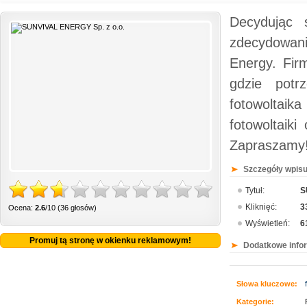
Decydując 
zdecydowani
Energy. Fir
gdzie potrz
fotowoltai
fotowoltaiki
Zapraszamy
Szczegóły wpisu
Tytuł:
S
Kliknięć:
3
Ocena:
2.6
/10 (36 głosów)
Wyświetleń:
6
Promuj tą stronę w okienku reklamowym!
Dodatkowe info
Słowa kluczowe:
Kategorie: