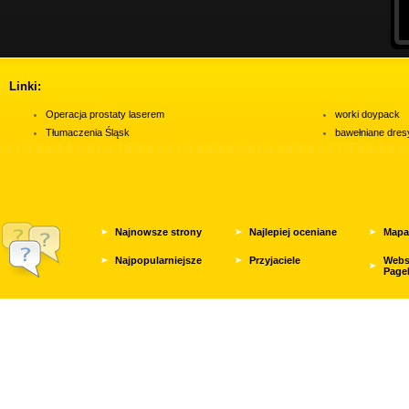
Linki:
Operacja prostaty laserem
worki doypack
Tłumaczenia Śląsk
bawełniane dres
Najnowsze strony
Najlepiej oceniane
Mapa
Najpopularniejsze
Przyjaciele
Webs
Page