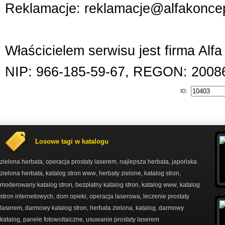
Reklamacje: reklamacje@alfakoncep
Właścicielem serwisu jest firma Alf
NIP: 966-185-59-67, REGON: 2008
ID:
Losowe tagi w katalogu
zielona herbata
operacja prostaty laserem
najlepsza herbata
japońska
,
,
,
zielona herbata
katalog stron www
herbaty zielone
katalog stron
,
,
,
,
moderowany katalog stron
bezpłatny katalog stron
katalog www
katalog
,
,
,
stron internetowych
dom opieki
operacja laserowa
leczenie prostaty
,
,
,
laserem
darmowy katalog stron
herbata zielona
katalog
darmowy
,
,
,
,
katalog
panele fotowoltaiczne
usuwanie prostaty laserem
,
,