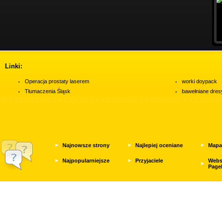
Linki:
Operacja prostaty laserem
worki doypack
Tłumaczenia Śląsk
bawełniane dres
Najnowsze strony
Najlepiej oceniane
Mapa
Najpopularniejsze
Przyjaciele
Webs
Page