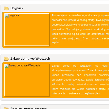
Doypack
Potrzebujesz sprawdzonego dostawcy opak
Niezwłocznie przejrzyj naszą ofertę. Uwzględni
dobre jakościowo worki do pasteryzacji i wiele 
produktów. Sprzedajemy również worki doypa
jeżeli potrzebne są Ci worki do sterylizacji, r
takie u nas znajdziesz. Chę...
zobacz szcz
wpisu
Zakup domu we Włoszech
Zakup domu we Włoszech nie musi
skomplikowanym procesem. Z nami cała proc
kupna przebiega bez zbędnych problem
sprawnie. Jeżeli rozważasz zakup nieruchomoś
Włoszech, zaufaj doświadczonemu pośredni
który wyszuka dla Ciebie najlepsze oferty. 
mieszkania ...
zobacz szczegóły wpisu
Pomiary przemieszczeń