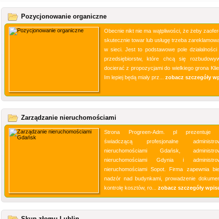
Pozycjonowanie organiczne
Obecnie nikt nie ma wątpliwości, że żeby zaofe
skutecznie towar lub usługę trzeba zareklamowa
w sieci. Jest to podstawowe pole działalności 
przedsiębiorstw, które chcą się rozbudowy
docierać z propozycjami do wielkiego grona Klie
Im lepiej będą miały prz...
zobacz szczegóły w
Zarządzanie nieruchomościami
Strona Progreen-Adm. pl prezentuje f
świadczącą profesjonalne administrow
nieruchomościami Gdańsk, administrow
nieruchomościami Gdynia i administrow
nieruchomościami Sopot. Firma zapewnia bi
nadzór nad budynkami, prowadzenie dokument
kontrolę kosztów, ro...
zobacz szczegóły wpis
Skup złomu Lublin