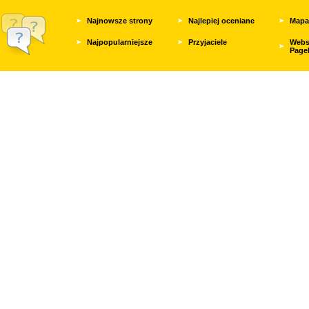
Najnowsze strony
Najlepiej oceniane
Mapa
Najpopularniejsze
Przyjaciele
Webs
Page