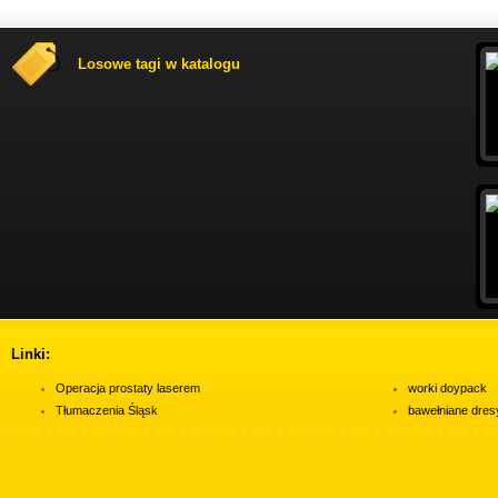
Losowe tagi w katalogu
Linki:
Operacja prostaty laserem
worki doypack
Tłumaczenia Śląsk
bawełniane dres