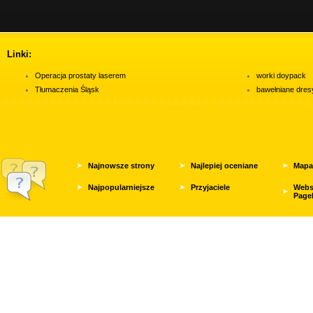
Linki:
Operacja prostaty laserem
worki doypack
Tłumaczenia Śląsk
bawełniane dres
Najnowsze strony
Najlepiej oceniane
Mapa
Najpopularniejsze
Przyjaciele
Webs
Page