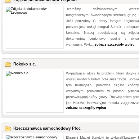
Jesteśmy doświadczonym warszt
fotograficznym, świadczącym szeroką grupę u
Jeśli potrzebny Ci dobry fotograf Legionow
potrzebujesz usługi fotograf Serock, zachęca
kontaktu. Naszą specjalizacją są zdjęc
dokumentów Legionowo, spójne z aktual
wymogami. Wyk...
zobacz szczegóły wpisu
Rokoko s.c.
Wypadające włosy to problem, który dotyka 
więcej młodych kobiet oraz mężczyzn. Sprawa
tym trudniejsza, ponieważ często kończ
wstydliwym problemem w postaci łysieni
prześwitującej skóry głowy. Rozwiązaniem pro
jest HairMe: innowacyjne metoda zagęszczani
zobacz szczegóły wpisu
Rzeczoznawca samochodowy Płoc
Ekspert Maciej Stawicki to wykwalifikowany b