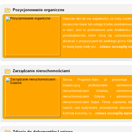
Pozycjonowanie organiczne
Obecnie nikt nie ma wątpliwości, że żeby zaofe
skutecznie towar lub usługę trzeba zareklamowa
w sieci. Jest to podstawowe pole działalności 
przedsiębiorstw, które chcą się rozbudowy
docierać z propozycjami do wielkiego grona Klie
Im lepiej będą miały prz...
zobacz szczegóły w
Zarządzanie nieruchomościami
Strona Progreen-Adm. pl prezentuje f
świadczącą profesjonalne administrow
nieruchomościami Gdańsk, administrow
nieruchomościami Gdynia i administrow
nieruchomościami Sopot. Firma zapewnia bi
nadzór nad budynkami, prowadzenie dokument
kontrolę kosztów, ro...
zobacz szczegóły wpis
Zdjęcia do dokumentów Legiono