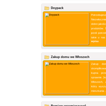
Doypack
Potrzebuje
Niezwłocznie
dobre jakośc
produktów. 
jeżeli potrz
takie u nas
wpisu
Zakup domu we Włoszech
Zakup do
skomplikowa
kupna prz
sprawnie. J
Włoszech, 
który wyszu
mieszkania .
Pomiary przemieszczeń