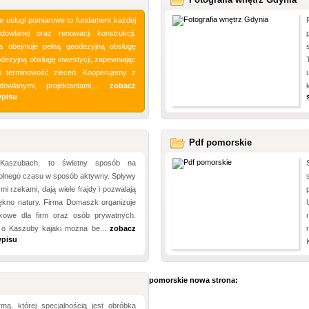
 usługi pomiarowe to fundament każdej
budowlanej oraz renowacji konstrukcji.
a obejmuje pełną geodezyjną obsługę
dezyjną obsługę inwestycji, zapewniając
i terminowość zleceń. Kooperujemy z
dowlanymi, projektantami,...
zobacz
wpisu
Pdf pomorskie
 Kaszubach, to świetny sposób na
olnego czasu w sposób aktywny. Spływy
mi rzekami, dają wiele frajdy i pozwalają
iękno natury. Firma Domaszk organizuje
kowe dla firm oraz osób prywatnych.
i o Kaszuby kajaki można be...
zobacz
wpisu
pomorskie nowa strona:
rmą, której specjalnością jest obróbka