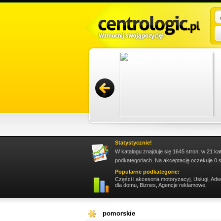
az renowacji konstrukcji. Nasza oferta obejmuje
ając dokładność i terminowość zleceń.
Promuj stronę w okienku!
Statystycznie!
W katalogu znajduje się 1645 stron, w 21 ka
podkategoriach. Na akceptację oczekuje 0 s
Popularne podkategorie:
Części i akcesoria motoryzacyj
,
Usługi
,
Adw
dla domu
,
Biznes
,
Agencje reklamowe
,
pomorskie