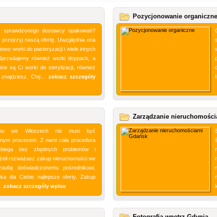
Pozycjonowanie organiczn
sz sprawdzonego dostawcy opakowań?
 przejrzyj naszą ofertę. Uwzględnia ona
iowo worki do pasteryzacji i wiele innych
Sprzedajemy również worki doypack, a
ebne są Ci worki do sterylizacji, również
 znajdziesz. Chę...
zobacz szczegóły
Zarządzanie nieruchomośc
mu we Włoszech nie musi być
nym procesem. Z nami cała procedura
ebiega bez zbędnych problemów i
eżeli rozważasz zakup nieruchomości we
zaufaj doświadczonemu pośrednikowi,
ka dla Ciebie najlepsze oferty. Zakup
..
zobacz szczegóły wpisu
Fotografia wnętrz Gdynia