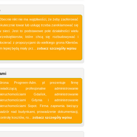
e
Obecnie nikt nie ma wątpliwości, że żeby zaoferować
skutecznie towar lub usługę trzeba zareklamować się
w sieci. Jest to podstawowe pole działalności wielu
przedsiębiorstw, które chcą się rozbudowywać i
docierać z propozycjami do wielkiego grona Klientów.
Im lepiej będą miały prz...
zobacz szczegóły wpisu
iami
Strona Progreen-Adm. pl prezentuje firmę
świadczącą profesjonalne administrowanie
nieruchomościami Gdańsk, administrowanie
nieruchomościami Gdynia i administrowanie
nieruchomościami Sopot. Firma zapewnia bieżący
nadzór nad budynkami, prowadzenie dokumentacji,
kontrolę kosztów, ro...
zobacz szczegóły wpisu