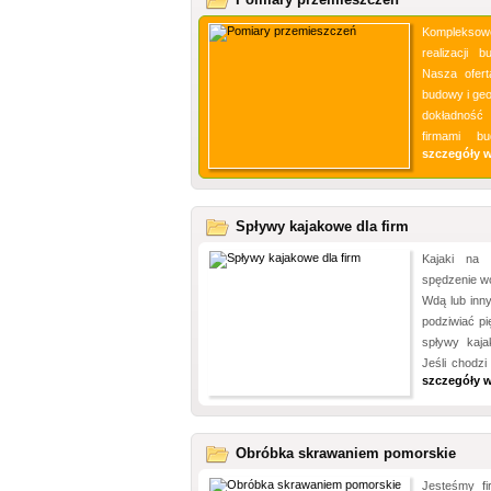
Kompleksowe
realizacji 
Nasza ofert
budowy i geo
dokładność 
firmami bu
szczegóły 
Spływy kajakowe dla firm
Kajaki na
spędzenie w
Wdą lub inny
podziwiać p
spływy kaja
Jeśli chodz
szczegóły 
Obróbka skrawaniem pomorskie
Jesteśmy fi