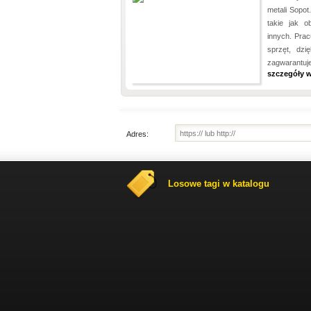
metali Sopot
takie jak o
innych. Prac
sprzęt, dz
zagwarantu
szczegóły 
Adres:
Losowe tagi w katalogu