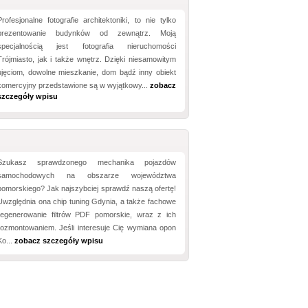
Profesjonalne fotografie architektoniki, to nie tylko
prezentowanie budynków od zewnątrz. Moją
specjalnością jest fotografia nieruchomości
Trójmiasto, jak i także wnętrz. Dzięki niesamowitym
ujęciom, dowolne mieszkanie, dom bądź inny obiekt
komercyjny przedstawione są w wyjątkowy...
zobacz
szczegóły wpisu
Szukasz sprawdzonego mechanika pojazdów
samochodowych na obszarze województwa
pomorskiego? Jak najszybciej sprawdź naszą ofertę!
Uwzględnia ona chip tuning Gdynia, a także fachowe
regenerowanie filtrów PDF pomorskie, wraz z ich
rozmontowaniem. Jeśli interesuje Cię wymiana opon
Ko...
zobacz szczegóły wpisu