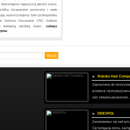
. Wykonujemy najwyższej jakości prace,
bróbka skrawaniem pomorskie i wiele
ując wykorzystujemy tylko profesjonalny
ięki któremu frezowanie CNC Gdańsk
je dokładną obróbkę mater...
zobacz
wpisu
Rokoko Hair Comp
Zapraszamy do skorzystani
produkcji i dystrybucji p
sieć sklepów perukarskic.
DREVPOL
Zastanawiasz się nad tym, 
Cię fumigacja domu, zach