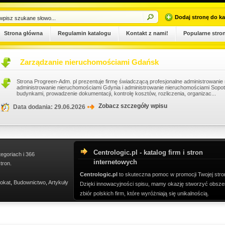
Dodaj stronę do ka
Strona główna
Regulamin katalogu
Kontakt z nami!
Popularne stro
Zarządzanie nieruchomościami Gdańsk
Strona Progreen-Adm. pl prezentuje firmę świadczącą profesjonalne administrowani
administrowanie nieruchomościami Gdynia i administrowanie nieruchomościami Sopo
budynkami, prowadzenie dokumentacji, kontrolę kosztów, rozliczenia, organizac...
Zobacz szczegóły wpisu
Data dodania: 29.06.2026
Centrologic.pl - katalog firm i stron
tegoriach i 366
internetowych
tron.
Centrologic.pl
to skuteczna pomoc w promocji Twojej stro
okat
,
Budownictwo
,
Artykuły
Dzięki innowacyjności spisu, mamy okazję stworzyć obsze
zbiór polskich firm, które wyróżniają się unikalnością.