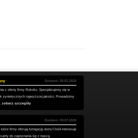
any
Dodano: 26.01.2020
a z oferty firmy Rokoko. Specjalizujemy się w
eruk syntetycznych najwyższej jakości. Prowadzimy
..
zobacz szczegóły
Dodano: 09.07.2020
które firmy oferują fumigację domu?Jeśli interesuje
ęcamy do zapoznania się z naszą