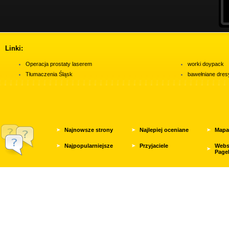
Linki:
Operacja prostaty laserem
worki doypack
Tłumaczenia Śląsk
bawełniane dres
Najnowsze strony
Najlepiej oceniane
Mapa
Najpopularniejsze
Przyjaciele
Webs
Page