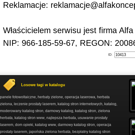
Reklamacje: reklamacje@alfakoncep
Właścicielem serwisu jest firma Alf
NIP: 966-185-59-67, REGON: 2008
ID:
Losowe tagi w katalogu
panele fotowoltaiczne
herbaty zielone
operacja laserowa
herbata
,
,
,
zielona
leczenie prostaty laserem
katalog stron internetowych
katalog
,
,
,
,
moderowany katalog stron
darmowy katalog
katalog stron
zielona
,
,
,
herbata
katalog stron www
najlepsza herbata
usuwanie prostaty
,
,
,
laserem
dom opieki
katalog www
darmowy katalog stron
operacja
,
,
,
,
prostaty laserem
japońska zielona herbata
bezpłatny katalog stron
,
,