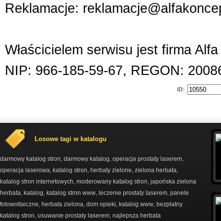
Reklamacje: reklamacje@alfakoncep
Właścicielem serwisu jest firma Alf
NIP: 966-185-59-67, REGON: 2008
ID:
Losowe tagi w katalogu
darmowy katalog stron
darmowy katalog
operacja prostaty laserem
,
,
,
operacja laserowa
katalog stron
herbaty zielone
zielona herbata
,
,
,
,
katalog stron internetowych
moderowany katalog stron
japońska zielona
,
,
herbata
katalog
katalog stron www
leczenie prostaty laserem
panele
,
,
,
,
fotowoltaiczne
herbata zielona
dom opieki
katalog www
bezpłatny
,
,
,
,
katalog stron
usuwanie prostaty laserem
najlepsza herbata
,
,