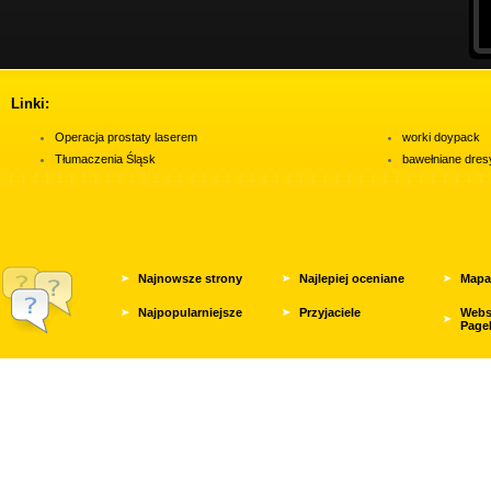
Linki:
Operacja prostaty laserem
worki doypack
Tłumaczenia Śląsk
bawełniane dres
Najnowsze strony
Najlepiej oceniane
Mapa
Najpopularniejsze
Przyjaciele
Webs
Page