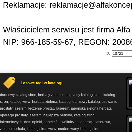
Reklamacje: reklamacje@alfakoncep
Właścicielem serwisu jest firma Alf
NIP: 966-185-59-67, REGON: 2008
ID:
Losowe tagi w katalogu
darmowy katalog stron
herbaty zielone
bezpłatny katalog stron
katalog
,
,
,
stron
katalog www
herbata zielona
katalog
darmowy katalog
usuwanie
,
,
,
,
,
prostaty laserem
leczenie prostaty laserem
japońska zielona herbata
,
,
,
operacja prostaty laserem
najlepsza herbata
katalog stron
,
,
internetowych
dom opieki
panele fotowoltaiczne
operacja laserowa
,
,
,
,
zielona herbata
katalog stron www
moderowany katalog stron
,
,