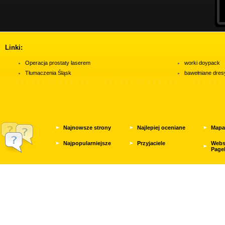
Linki:
Operacja prostaty laserem
worki doypack
Tłumaczenia Śląsk
bawełniane dres
Najnowsze strony
Najlepiej oceniane
Mapa
Najpopularniejsze
Przyjaciele
Webs
Page