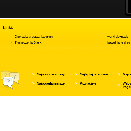
Linki:
Operacja prostaty laserem
worki doypack
Tłumaczenia Śląsk
bawełniane dres
Najnowsze strony
Najlepiej oceniane
Mapa
Najpopularniejsze
Przyjaciele
Webs
Page