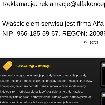
Reklamacje: reklamacje@alfakoncep
Właścicielem serwisu jest firma Alf
NIP: 966-185-59-67, REGON: 2008
ID:
Losowe tagi w katalogu
darmowy katalog stron
operacja prostaty laserem
leczenie prostaty
,
,
laserem
zielona herbata
usuwanie prostaty laserem
katalog stron www
,
,
,
,
dom opieki
najlepsza herbata
panele fotowoltaiczne
moderowany
,
,
,
katalog stron
herbata zielona
japońska zielona herbata
katalog
,
,
,
,
bezpłatny katalog stron
herbaty zielone
katalog www
darmowy katalog
,
,
,
,
katalog stron internetowych
katalog stron
operacja laserowa
,
,