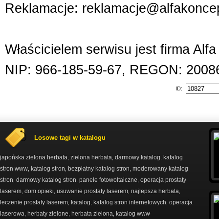
Reklamacje: reklamacje@alfakoncep
Właścicielem serwisu jest firma Alf
NIP: 966-185-59-67, REGON: 2008
ID:
Losowe tagi w katalogu
japońska zielona herbata
zielona herbata
darmowy katalog
katalog
,
,
,
stron www
katalog stron
bezpłatny katalog stron
moderowany katalog
,
,
,
stron
darmowy katalog stron
panele fotowoltaiczne
operacja prostaty
,
,
,
laserem
dom opieki
usuwanie prostaty laserem
najlepsza herbata
,
,
,
,
leczenie prostaty laserem
katalog
katalog stron internetowych
operacja
,
,
,
laserowa
herbaty zielone
herbata zielona
katalog www
,
,
,