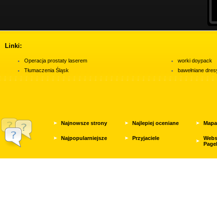
Linki:
Operacja prostaty laserem
worki doypack
Tłumaczenia Śląsk
bawełniane dres
Najnowsze strony
Najlepiej oceniane
Mapa
Najpopularniejsze
Przyjaciele
Webs
Page