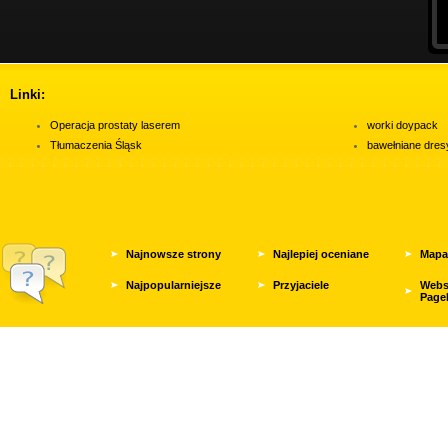
Linki:
Operacja prostaty laserem
worki doypack
Tłumaczenia Śląsk
bawełniane dres
Najnowsze strony
Najlepiej oceniane
Mapa
Najpopularniejsze
Przyjaciele
Webs
Page