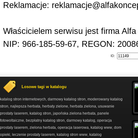
Reklamacje: reklamacje@alfakoncep
Właścicielem serwisu jest firma Alf
NIP: 966-185-59-67, REGON: 2008
ID:
Losowe tagi w katalogu
katalog stron internetowych
darmowy katalog stron
moderowany katalog
,
,
stron
najlepsza herbata
herbaty zielone
herbata zielona
usuwanie
,
,
,
,
prostaty laserem
katalog stron
japońska zielona herbata
panele
,
,
,
fotowoltaiczne
bezpłatny katalog stron
darmowy katalog
operacja
,
,
,
prostaty laserem
zielona herbata
operacja laserowa
katalog www
dom
,
,
,
,
opieki
leczenie prostaty laserem
katalog stron www
katalog
,
,
,