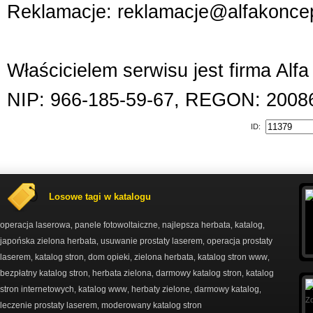
Reklamacje: reklamacje@alfakoncep
Właścicielem serwisu jest firma Alf
NIP: 966-185-59-67, REGON: 2008
ID:
Losowe tagi w katalogu
operacja laserowa
panele fotowoltaiczne
najlepsza herbata
katalog
,
,
,
,
japońska zielona herbata
usuwanie prostaty laserem
operacja prostaty
,
,
laserem
katalog stron
dom opieki
zielona herbata
katalog stron www
,
,
,
,
,
bezpłatny katalog stron
herbata zielona
darmowy katalog stron
katalog
,
,
,
stron internetowych
katalog www
herbaty zielone
darmowy katalog
,
,
,
,
leczenie prostaty laserem
moderowany katalog stron
,