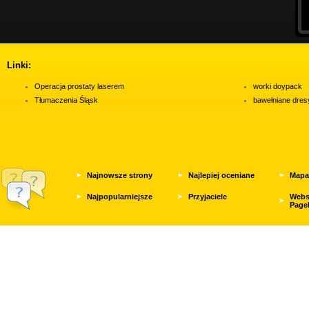
Linki:
Operacja prostaty laserem
worki doypack
Tłumaczenia Śląsk
bawełniane dres
Najnowsze strony
Najlepiej oceniane
Mapa
Najpopularniejsze
Przyjaciele
Webs
Page