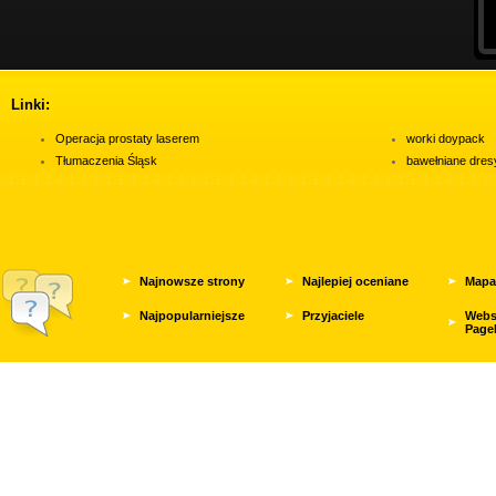
Linki:
Operacja prostaty laserem
worki doypack
Tłumaczenia Śląsk
bawełniane dres
Najnowsze strony
Najlepiej oceniane
Mapa
Najpopularniejsze
Przyjaciele
Webs
Page