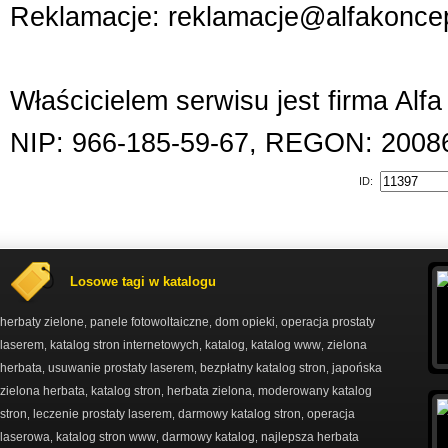
Reklamacje: reklamacje@alfakoncep
Właścicielem serwisu jest firma Alf
NIP: 966-185-59-67, REGON: 2008
ID:
Losowe tagi w katalogu
herbaty zielone
panele fotowoltaiczne
dom opieki
operacja prostaty
,
,
,
laserem
katalog stron internetowych
katalog
katalog www
zielona
,
,
,
,
herbata
usuwanie prostaty laserem
bezpłatny katalog stron
japońska
,
,
,
zielona herbata
katalog stron
herbata zielona
moderowany katalog
,
,
,
stron
leczenie prostaty laserem
darmowy katalog stron
operacja
,
,
,
laserowa
katalog stron www
darmowy katalog
najlepsza herbata
,
,
,