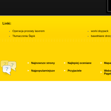
Linki:
Operacja prostaty laserem
worki doypack
Tłumaczenia Śląsk
bawełniane dres
Najnowsze strony
Najlepiej oceniane
Mapa
Najpopularniejsze
Przyjaciele
Webs
Page