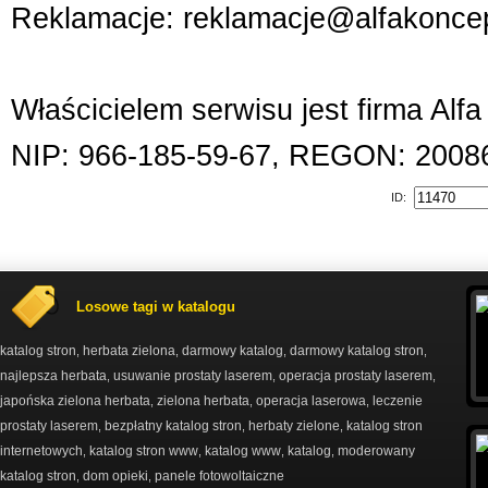
Reklamacje: reklamacje@alfakoncep
Właścicielem serwisu jest firma Alf
NIP: 966-185-59-67, REGON: 2008
ID:
Losowe tagi w katalogu
katalog stron
herbata zielona
darmowy katalog
darmowy katalog stron
,
,
,
,
najlepsza herbata
usuwanie prostaty laserem
operacja prostaty laserem
,
,
,
japońska zielona herbata
zielona herbata
operacja laserowa
leczenie
,
,
,
prostaty laserem
bezpłatny katalog stron
herbaty zielone
katalog stron
,
,
,
internetowych
katalog stron www
katalog www
katalog
moderowany
,
,
,
,
katalog stron
dom opieki
panele fotowoltaiczne
,
,