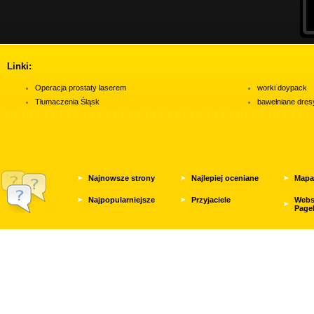
Linki:
Operacja prostaty laserem
worki doypack
Tłumaczenia Śląsk
bawełniane dres
Najnowsze strony
Najlepiej oceniane
Mapa
Najpopularniejsze
Przyjaciele
Webs
Page