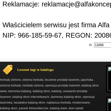
Reklamacje: reklamacje@alfakoncep
Właścicielem serwisu jest firma Alf
NIP: 966-185-59-67, REGON: 2008
ID:
Losowe tagi w katalogu
herbaty zielone
zielona herbata
leczenie prostaty laserem
japońska
,
,
,
zielona herbata
herbata zielona
operacja prostaty laserem
katalog stron
,
,
,
www
darmowy katalog
katalog stron
katalog
usuwanie prostaty
,
,
,
,
laserem
katalog stron internetowych
darmowy katalog stron
operacja
,
,
,
laserowa
bezpłatny katalog stron
najlepsza herbata
moderowany
,
,
,
katalog stron
panele fotowoltaiczne
katalog www
dom opieki
,
,
,