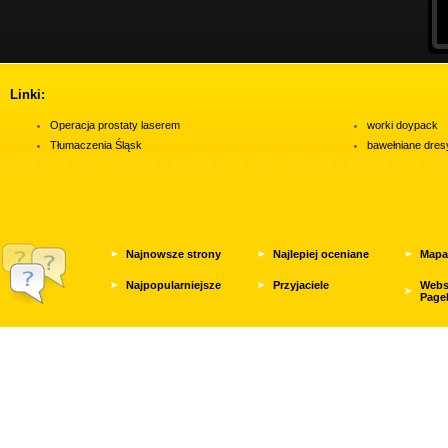
Linki:
Operacja prostaty laserem
worki doypack
Tłumaczenia Śląsk
bawełniane dres
Najnowsze strony
Najlepiej oceniane
Mapa
Najpopularniejsze
Przyjaciele
Webs
Page