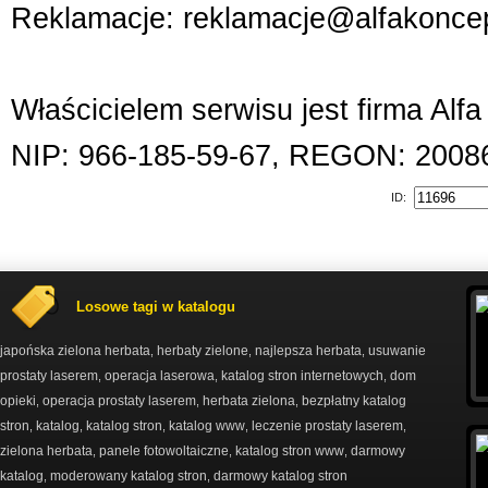
Reklamacje: reklamacje@alfakoncep
Właścicielem serwisu jest firma Alf
NIP: 966-185-59-67, REGON: 2008
ID:
Losowe tagi w katalogu
japońska zielona herbata
herbaty zielone
najlepsza herbata
usuwanie
,
,
,
prostaty laserem
operacja laserowa
katalog stron internetowych
dom
,
,
,
opieki
operacja prostaty laserem
herbata zielona
bezpłatny katalog
,
,
,
stron
katalog
katalog stron
katalog www
leczenie prostaty laserem
,
,
,
,
,
zielona herbata
panele fotowoltaiczne
katalog stron www
darmowy
,
,
,
katalog
moderowany katalog stron
darmowy katalog stron
,
,