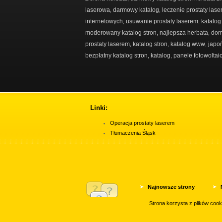
laserowa
darmowy katalog
leczenie prostaty las
,
,
internetowych
usuwanie prostaty laserem
katalog
,
,
moderowany katalog stron
najlepsza herbata
dom
,
,
prostaty laserem
katalog stron
katalog www
japo
,
,
,
bezpłatny katalog stron
katalog
panele fotowoltai
,
,
Linki:
Operacja prostaty laserem
Tłumaczenia Śląsk
Najnowsze strony
Najpopularniejsze
Strona korzysta z plików coo