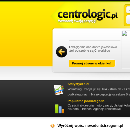
szą ofertę. Uwzględnia ona dobre jakościowo
doypack, a jeżeli potrzebne są Ci worki do
Promuj stronę w okienku!
Statystycznie!
W katalogu znajduje się 1645 stron, w 21 ka
podkategoriach. Na akceptację oczekuje 0 s
Popularne podkategorie:
Części i akcesoria motoryzacyj
,
Usługi
,
Adw
dla domu
,
Biznes
,
Agencje reklamowe
,
Wyróżnij wpis: novadentstrzegom.pl