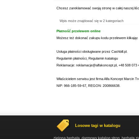
Chcesz zareklamować swoją stronę w całej naszej liśc
Wpis może znajdować się w 2 kategoriach
Płatność przelewem online
Możesz też dokonać zakupu kodu przelewem klikając
Usługa płatności obsługiwane przez Cashbill.pl.
Regulamin płatności
,
Regulamin katalogu
Reklamacje: reklamacje@alfakoncept.pl, +48 508 073 
Właścicielem serwisu jest firma Alfa Koncept Marcin Tr
NIP: 966-185-59-67, REGON: 200866638.
Losowe tagi w katalogu
zielona herbata
darmowy katalog stron
herbata z
,
,