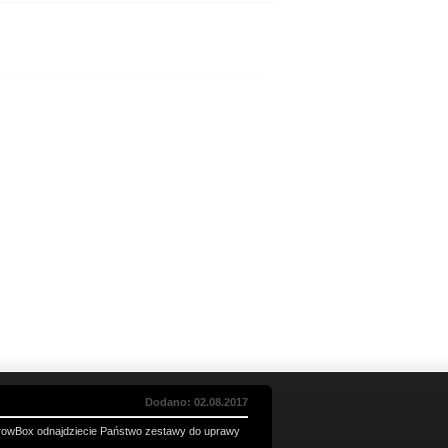
Dodano: 02.08.2017
rowBox odnajdziecie Państwo zestawy do uprawy