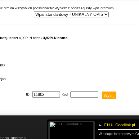
ie firm na wszystkich podstronach? Wybierz z poniższej listy wpis premium:
tutaj
. Koszt 4,00PLN netto /
4,92PLN brutto
.
493
ojan
ID:
Kod:
F.H.U. Goodlink.pl
W sklepie internetowym G
ielona
operacja
,