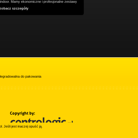
i indoor. Mamy ekonomiczne i profesjonalne zestawy
zobacz szczegóły
iodegradowalna do pakowania
l. Jeśli jest inaczej opuść ją.