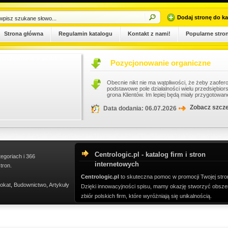
Dodaj stronę do ka
Strona główna
Regulamin katalogu
Kontakt z nami!
Popularne stro
Pozycjonowanie organiczne
Obecnie nikt nie ma wątpliwości, że żeby zaoferować skutecznie towar lub usługę trz
podstawowe pole działalności wielu przedsiębiorstw, które chcą się rozbudowywać i d
grona Klientów. Im lepiej będą miały przygotowane strony int...
Zobacz szczegóły wpisu
Data dodania: 06.07.2026
Centrologic.pl - katalog firm i stron
tegoriach i 366
internetowych
tron.
Centrologic.pl
to skuteczna pomoc w promocji Twojej stro
okat
,
Budownictwo
,
Artykuły
Dzięki innowacyjności spisu, mamy okazję stworzyć obsze
zbiór polskich firm, które wyróżniają się unikalnością.