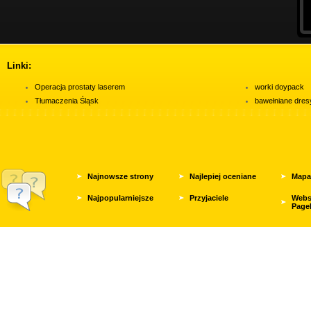
Linki:
Operacja prostaty laserem
worki doypack
Tłumaczenia Śląsk
bawełniane dres
Najnowsze strony
Najlepiej oceniane
Mapa
Najpopularniejsze
Przyjaciele
Webs
Page