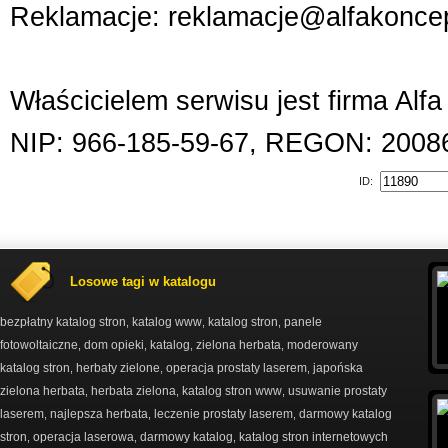
Reklamacje: reklamacje@alfakoncep
Właścicielem serwisu jest firma Alf
NIP: 966-185-59-67, REGON: 2008
ID:
Losowe tagi w katalogu
bezpłatny katalog stron
katalog www
katalog stron
panele
,
,
,
fotowoltaiczne
dom opieki
katalog
zielona herbata
moderowany
,
,
,
,
katalog stron
herbaty zielone
operacja prostaty laserem
japońska
,
,
,
zielona herbata
herbata zielona
katalog stron www
usuwanie prostaty
,
,
,
laserem
najlepsza herbata
leczenie prostaty laserem
darmowy katalog
,
,
,
stron
operacja laserowa
darmowy katalog
katalog stron internetowych
,
,
,