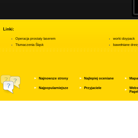
Linki:
Operacja prostaty laserem
worki doypack
Tłumaczenia Śląsk
bawełniane dres
Najnowsze strony
Najlepiej oceniane
Mapa
Najpopularniejsze
Przyjaciele
Webs
Page