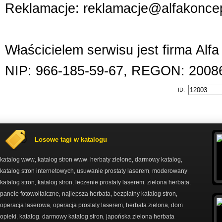
Reklamacje: reklamacje@alfakoncep
Właścicielem serwisu jest firma Alf
NIP: 966-185-59-67, REGON: 2008
ID:
Losowe tagi w katalogu
katalog www
katalog stron www
herbaty zielone
darmowy katalog
,
,
,
,
katalog stron internetowych
usuwanie prostaty laserem
moderowany
,
,
katalog stron
katalog stron
leczenie prostaty laserem
zielona herbata
,
,
,
,
panele fotowoltaiczne
najlepsza herbata
bezpłatny katalog stron
,
,
,
operacja laserowa
operacja prostaty laserem
herbata zielona
dom
,
,
,
opieki
katalog
darmowy katalog stron
japońska zielona herbata
,
,
,