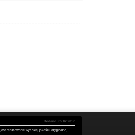
Dodano: 05.02.2017
jest realizowanie wysokiej jakości, oryginalne,