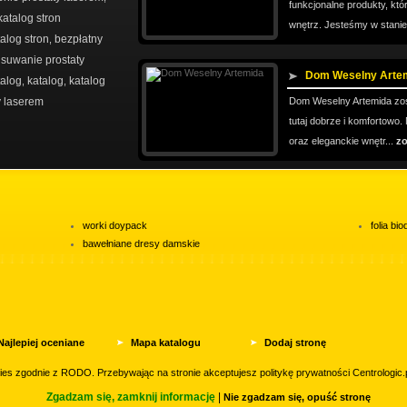
funkcjonalne produkty, k
katalog stron
wnętrz. Jesteśmy w stanie
alog stron
bezpłatny
,
suwanie prostaty
Dom Weselny Arte
alog
katalog
katalog
,
,
y laserem
Dom Weselny Artemida zost
tutaj dobrze i komfortowo.
oraz eleganckie wnętr...
zo
worki doypack
folia b
bawełniane dresy damskie
Najlepiej oceniane
Mapa katalogu
Dodaj stronę
Przyjaciele
Website Screenshots by
Kontakt
kies zgodnie z RODO. Przebywając na stronie akceptujesz
politykę prywatności
Centrologic.p
PagePeeker
Zgadzam się, zamknij informację
|
Nie zgadzam się, opuść stronę