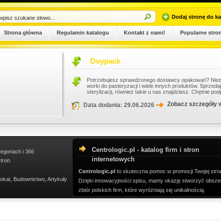
Dodaj stronę do ka
Strona główna
Regulamin katalogu
Kontakt z nami!
Popularne stro
Doypack
Potrzebujesz sprawdzonego dostawcy opakowań? Niezwłocznie przejrzyj naszą ofer
worki do pasteryzacji i wiele innych produktów. Sprzedajemy również worki doypack, a
sterylizacji, również takie u nas znajdziesz. Chętnie podpowiemy przy...
Zobacz szczegóły wpisu
Data dodania: 29.06.2026
Centrologic.pl - katalog firm i stron
tegoriach i 366
internetowych
tron.
Centrologic.pl
to skuteczna pomoc w promocji Twojej stro
okat
,
Budownictwo
,
Artykuły
Dzięki innowacyjności spisu, mamy okazję stworzyć obsze
zbiór polskich firm, które wyróżniają się unikalnością.