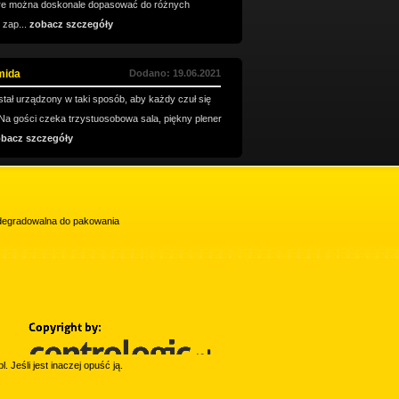
tóre można doskonale dopasować do różnych
 zap...
zobacz szczegóły
mida
Dodano: 19.06.2021
ał urządzony w taki sposób, aby każdy czuł się
 Na gości czeka trzystuosobowa sala, piękny plener
bacz szczegóły
iodegradowalna do pakowania
l. Jeśli jest inaczej opuść ją.