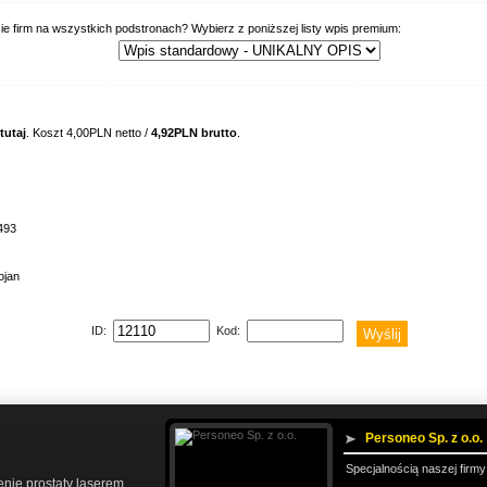
ie firm na wszystkich podstronach? Wybierz z poniższej listy wpis premium:
tutaj
. Koszt 4,00PLN netto /
4,92PLN brutto
.
493
ojan
ID:
Kod:
Personeo Sp. z o.o.
Specjalnością naszej firmy 
enie prostaty laserem
,