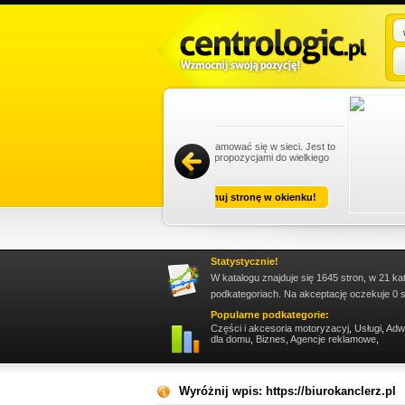
sługę trzeba zareklamować się w sieci. Jest to
owywać i docierać z propozycjami do wielkiego
Promuj stronę w okienku!
Statystycznie!
W katalogu znajduje się 1645 stron, w 21 ka
podkategoriach. Na akceptację oczekuje 0 s
Popularne podkategorie:
Części i akcesoria motoryzacyj
,
Usługi
,
Adw
dla domu
,
Biznes
,
Agencje reklamowe
,
Wyróżnij wpis: https://biurokanclerz.pl