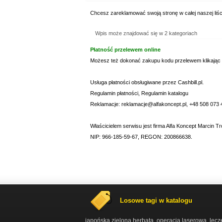
Chcesz zareklamować swoją stronę w całej naszej liśc
Wpis może znajdować się w 2 kategoriach
Płatność przelewem online
Możesz też dokonać zakupu kodu przelewem klikając
Usługa płatności obsługiwane przez Cashbill.pl.
Regulamin płatności
,
Regulamin katalogu
Reklamacje: reklamacje@alfakoncept.pl, +48 508 073 
Właścicielem serwisu jest firma Alfa Koncept Marcin Tr
NIP: 966-185-59-67, REGON: 200866638.
Losowe tagi w katalogu
japońska zielona herbata
operacja laserowa
lecz
,
,