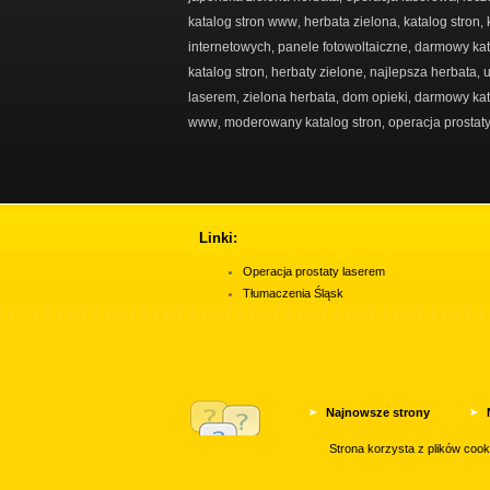
katalog stron www
herbata zielona
katalog stron
,
,
,
internetowych
panele fotowoltaiczne
darmowy kat
,
,
katalog stron
herbaty zielone
najlepsza herbata
u
,
,
,
laserem
zielona herbata
dom opieki
darmowy kat
,
,
,
www
moderowany katalog stron
operacja prostat
,
,
Linki:
Operacja prostaty laserem
Tłumaczenia Śląsk
Najnowsze strony
Najpopularniejsze
Strona korzysta z plików coo