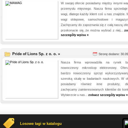
W swojej ofercie posiadamy między innymi wag
przemysłu mięsnego. Nasza firma sprzedaje
wagi, dlatego każdy klient coś u nas znajdzie.
wagi sklepowe, samochodowe i magazyn
Zachęcamy do zapoznania się z całą naszą ofer
przekonacie się, że można wybrać z niej...
zo
szczegóły wpisu »
Pride of Lions Sp. z o. o. »
Stronę dodano: 30.0
Nasza firma wprowadziła na rynek ba
nowoczesny mikroskop elektronowy. Ofer
bardzo nowoczesny sprzęt wykorzystywa
szeroką skalę w badaniach naukowych. W of
posiadamy również inne produkty, dla
zachęcamy zainteresowanych klientów do kont
Wybierzcie u nas...
zobacz szczegóły wpisu »
Losowe tagi w katalogu