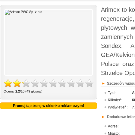
Arimex to k
regenerację
płytowych w
zamiennych
Sondex, Al
GEA/Kelvion)
Polsce oraz
Strzelce Opo
Szczegóły wpisu
Ocena:
2.2
/10 (49 głosów)
Tytuł:
A
Kliknięć:
6
Promuj tą stronę w okienku reklamowym!
Wyświetleń:
7
Dodatkowe info
Adres:
Miasto: