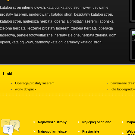
katalog stron internetowych
katalog
katalog stron www
usuwanie
,
,
,
prostaty laserem
moderowany katalog stron
bezpłatny katalog stron
,
,
,
katalog stron
najlepsza herbata
operacja prostaty laserem
japońska
,
,
,
zielona herbata
leczenie prostaty laserem
zielona herbata
operacja
,
,
,
laserowa
panele fotowoltaiczne
herbaty zielone
herbata zielona
dom
,
,
,
,
opieki
katalog www
darmowy katalog
darmowy katalog stron
,
,
,
Linki:
Operacja prostaty laserem
bawełniane dres
worki doypack
folia biodegrad
Najnowsze strony
Najlepiej oceniane
Mapa
Najpopularniejsze
Przyjaciele
Webs