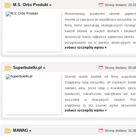
M.S. Ortis Produkt »
Stronę dodano: 29.0
Renomowany producent słomek papiero
msortis.pl zaprasza do współpracy wszystkie os
firmy, które poszukują ekologicznych rozwią
kwestii słomek w swoich domach i lokalac
dyspozycji mamy najlepsze papierowe słomki, 
przygotowane są w bardzo atrakcyjnych war
zobacz szczegóły wpisu »
Superbutelki.pl »
Stronę dodano: 09.0
Szeroki wybór butelek od firmy superbutelk
Znajdziesz tutaj wszystko, od zwykłych butel
nalewki, wina, przez słoje z kranikiem, piersi
buteleczki, zakończone nakrętkami lub kor
wszystkie w okazyjnych cenach. Pona
znajdziesz tu też szeroki wybór akcesorió
zobacz szczegóły wpisu »
MAWAG »
Stronę dodano: 31.0