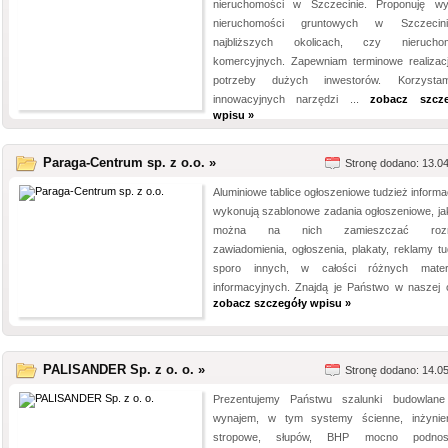
nieruchomości w Szczecinie. Proponuję w
nieruchomości gruntowych w Szczecin
najbliższych okolicach, czy nieruchom
komercyjnych. Zapewniam terminowe realizac
potrzeby dużych inwestorów. Korzyst
innowacyjnych narzędzi ...
zobacz szcze
wpisu »
Paraga-Centrum sp. z o.o. »
Stronę dodano: 13.0
Aluminiowe tablice ogłoszeniowe tudzież informa
wykonują szablonowe zadania ogłoszeniowe, ja
można na nich zamieszczać rozm
zawiadomienia, ogłoszenia, plakaty, reklamy tu
sporo innych, w całości różnych mater
informacyjnych. Znajdą je Państwo w naszej of
zobacz szczegóły wpisu »
PALISANDER Sp. z o. o. »
Stronę dodano: 14.0
Prezentujemy Państwu szalunki budowlan
wynajem, w tym systemy ścienne, inżynier
stropowe, słupów, BHP mocno podnos