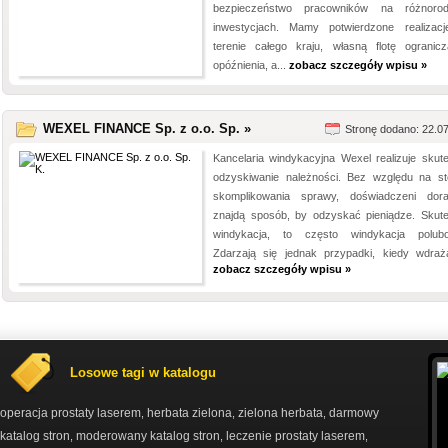
bezpieczeństwo pracowników na różnoro
inwestycjach. Mamy potwierdzone realizac
terenie całego kraju, własną flotę ogranicz
opóźnienia, a...
zobacz szczegóły wpisu »
WEXEL FINANCE Sp. z o.o. Sp. »
Stronę dodano: 22.0
Kancelaria windykacyjna Wexel realizuje skut
odzyskiwanie należności. Bez względu na st
skomplikowania sprawy, doświadczeni dor
znajdą sposób, by odzyskać pieniądze. Skut
windykacja, to często windykacja polub
Zdarzają się jednak przypadki, kiedy wdraża
zobacz szczegóły wpisu »
Losowe tagi w katalogu
operacja prostaty laserem
herbata zielona
zielona herbata
darmowy
,
,
,
katalog stron
moderowany katalog stron
leczenie prostaty laserem
,
,
,