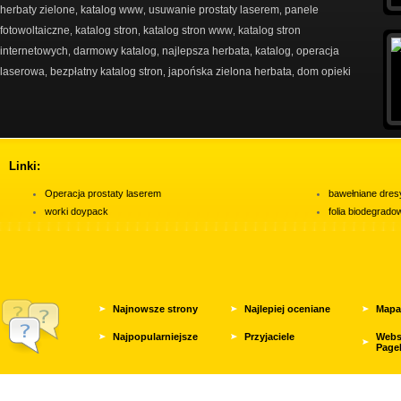
herbaty zielone
katalog www
usuwanie prostaty laserem
panele
,
,
,
fotowoltaiczne
katalog stron
katalog stron www
katalog stron
,
,
,
internetowych
darmowy katalog
najlepsza herbata
katalog
operacja
,
,
,
,
laserowa
bezpłatny katalog stron
japońska zielona herbata
dom opieki
,
,
,
Linki:
Operacja prostaty laserem
bawełniane dres
worki doypack
folia biodegrad
Najnowsze strony
Najlepiej oceniane
Mapa
Najpopularniejsze
Przyjaciele
Webs
Page