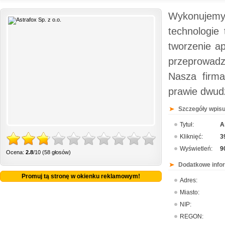
Wykonujemy 
technologie
tworzenie a
przeprowadz
Nasza firma
prawie dwudz
Szczegóły wpisu
Tytuł:
A
Kliknięć:
3
Wyświetleń:
9
Ocena:
2.8
/10 (58 głosów)
Dodatkowe info
Promuj tą stronę w okienku reklamowym!
Adres:
Miasto:
NIP:
REGON: