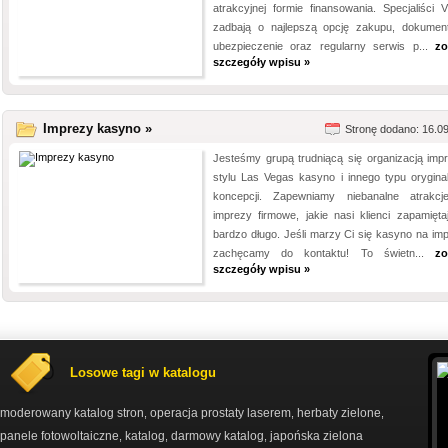
atrakcyjnej formie finansowania. Specjaliści 
zadbają o najlepszą opcję zakupu, dokument
ubezpieczenie oraz regularny serwis p...
zo
szczegóły wpisu »
Imprezy kasyno »
Stronę dodano: 16.0
Jesteśmy grupą trudniącą się organizacją imp
stylu Las Vegas kasyno i innego typu orygina
koncepcji. Zapewniamy niebanalne atrakc
imprezy firmowe, jakie nasi klienci zapamięta
bardzo długo. Jeśli marzy Ci się kasyno na imp
zachęcamy do kontaktu! To świetn...
zo
szczegóły wpisu »
Losowe tagi w katalogu
moderowany katalog stron
operacja prostaty laserem
herbaty zielone
,
,
,
panele fotowoltaiczne
katalog
darmowy katalog
japońska zielona
,
,
,