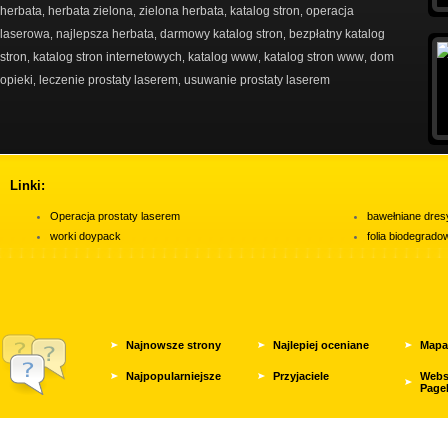
herbata
herbata zielona
zielona herbata
katalog stron
operacja
,
,
,
,
laserowa
najlepsza herbata
darmowy katalog stron
bezpłatny katalog
,
,
,
stron
katalog stron internetowych
katalog www
katalog stron www
dom
,
,
,
,
opieki
leczenie prostaty laserem
usuwanie prostaty laserem
,
,
Linki:
Operacja prostaty laserem
bawełniane dres
worki doypack
folia biodegrad
Najnowsze strony
Najlepiej oceniane
Mapa
Najpopularniejsze
Przyjaciele
Webs
Page