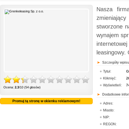
Nasza firma
zmieniający
stworzone n
wynajem sprz
internetowej
leasingowy. 
Szczegóły wpisu
Tytuł:
G
Kliknięć:
2
Wyświetleń:
7
Ocena:
2.3
/10 (54 głosów)
Dodatkowe info
Promuj tą stronę w okienku reklamowym!
Adres:
Miasto:
NIP:
REGON: