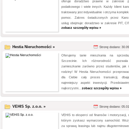
oferuje doradztwo prawne w zakresie p
podatkowego i wiele innych. Każdy klient kance
traktowany jest indywidualnie i otrzyma komple
pomoc. Zakres świadczonych przez Kance
usług obejmuje: doradztwo w zakresie PIT, CIT,
zobacz szczegóły wpisu »
Hestia Nieruchomości »
Stronę dodano: 30.0
Oferujemy tanie mieszkania na sprzed
Szczecinie. Ich różnorodność pozwal
zamieszkanie zarówno przez studentów, jak i
rodziny! W Hestia Nieruchomości przeprowa
dla Ciebie cały proces transakcji, dba
najmniejszy aspekt inwestycji. Przedstawi
najkorzystni...
zobacz szczegóły wpisu »
VEHIS Sp. z.o.o. »
Stronę dodano: 05.0
VEHIS to eksperci od finansów i motoryzacji, d
którym zyskasz wymarzony samochód. Wsz
za sprawą leasingu lub najmu długoterminow