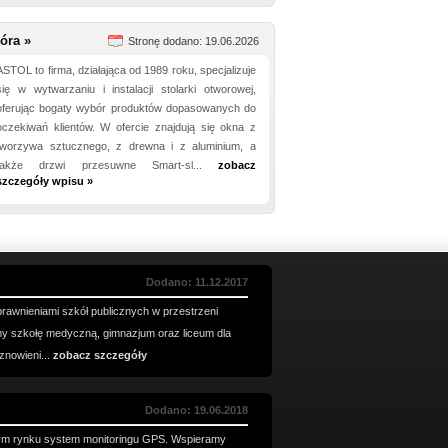
óra »
Stronę dodano: 19.06.2026
ASTOL to firma, działająca od 1989 roku, specjalizuje
się w wytwarzaniu i instalacji stolarki otworowej,
oferując bogaty wybór produktów dopasowanych do
oczekiwań klientów. W ofercie znajdują się okna z
tworzywa sztucznego, z drewna i z aluminium, a
także drzwi przesuwne Smart-sl...
zobacz
szczegóły wpisu »
Dodano: 11.12.2017
awnieniami szkół publicznych w przestrzeni
my szkołę medyczną, gimnazjum oraz liceum dla
znowieni...
zobacz szczegóły
Dodano: 19.06.2018
wym rynku system monitoringu GPS. Wspieramy