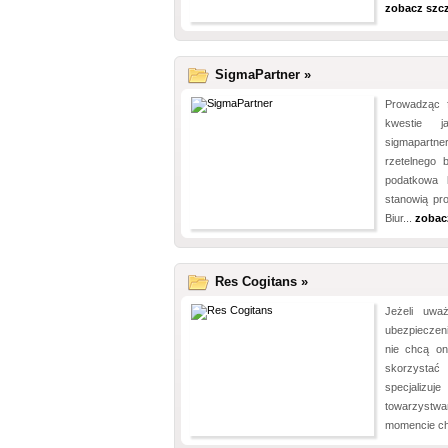
zobacz szc
SigmaPartner »
Prowadząc f
kwestie j
sigmapartne
rzetelnego 
podatkowa 
stanowią pr
Biur...
zobac
Res Cogitans »
Jeżeli uwa
ubezpieczen
nie chcą on
skorzystać
specjaliz
towarzyst
momencie ch