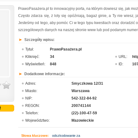
PrawoPasażera.pl to innowacyjny porta, na którym dowiesz się, jak mo
Często zdarza się, ż loty się opóźniają, bagaż ginie, a Ty nie wiesz,
Jesteśmy od tego, aby pomóc Ci w tego typu kwestiach oraz doradzić op
szczegółowych danych na naszej stronie www lub pod podanym numer
Szczegóły wpisu:
Tytuł:
PrawoPasażera.pl
Kliknięć:
34
URL:
htt
Wyświetleń:
848
ID:
10
Dodatkowe informacje:
Adres:
Smyczkowa 12/31
Miasto:
Warszawa
NIP:
542-322-84-92
REGON:
200741144
!
Telefon:
(22)-100-47-59
Województwo:
Mazowieckie
Słowa kluczowe:
odszkodowanie za