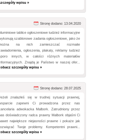
szczegóły wpisu »
Stronę dodano: 13.04.2020
Aluminiowe tablice ogłoszeniowe tudzież informacyjne
wykonują szablonowe zadania ogłoszeniowe, jako że
można na nich zamieszczać rozmaite
zawiadomienia, ogłoszenia, plakaty, reklamy tudzież
sporo innych, w całości różnych materiałów
informacyjnych. Znajdą je Państwo w naszej ofer...
zobacz szczegóły wpisu »
Stronę dodano: 28.07.2025
Jeżeli znalazłeś się w trudnej sytuacji prawnej,
wsparcie zapewni Ci prowadzona przez nas
kancelaria adwokacka Malbork. Zatrudniony przez
nas doświadczony radca prawny Malbork objaśni Ci
nawet największe niejasności prawne i pokaże jak
rozwiązać Twoje problemy. Kompetentni prawni...
zobacz szczegóły wpisu »