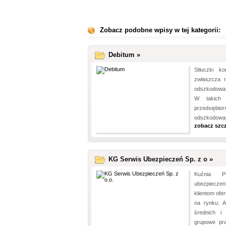
Zobacz podobne wpisy w tej kategorii:
Debitum »
Stłuczki k
zwłaszcza n
odszkodowani
W takich 
przedsiębio
odszkodowań 
zobacz szc
KG Serwis Ubezpieczeń Sp. z o »
Kuźnia Po
ubezpieczen
klientom ofe
na rynku. A
średnich i 
grupowe pra