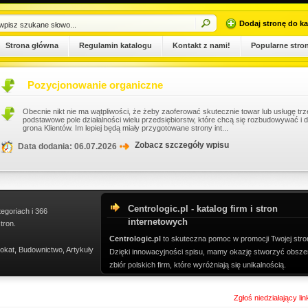
Dodaj stronę do ka
Strona główna
Regulamin katalogu
Kontakt z nami!
Popularne stro
Pozycjonowanie organiczne
Obecnie nikt nie ma wątpliwości, że żeby zaoferować skutecznie towar lub usługę trz
podstawowe pole działalności wielu przedsiębiorstw, które chcą się rozbudowywać i d
grona Klientów. Im lepiej będą miały przygotowane strony int...
Zobacz szczegóły wpisu
Data dodania: 06.07.2026
Centrologic.pl - katalog firm i stron
tegoriach i 366
internetowych
tron.
Centrologic.pl
to skuteczna pomoc w promocji Twojej stro
okat
,
Budownictwo
,
Artykuły
Dzięki innowacyjności spisu, mamy okazję stworzyć obsze
zbiór polskich firm, które wyróżniają się unikalnością.
Zgłoś niedziałający li