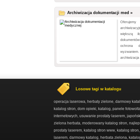
Archiwizacja dokumentacji med »
Oferujemy
archiwizac
większą il
dokumentów
ochrona 
wyzwaniem. 
archiwizacja
Losowe tagi w katalogu
operacja laserowa
herbaty zielone
darmowy katal
,
,
katalog stron
dom opieki
katalog
panele fotowolt
,
,
,
internetowych
usuwanie prostaty laserem
japońsk
,
,
zielona herbata
moderowany katalog stron
najlep
,
,
prostaty laserem
katalog stron www
katalog stron
,
,
laserem
darmowy katalog
herbata zielona
katal
,
,
,