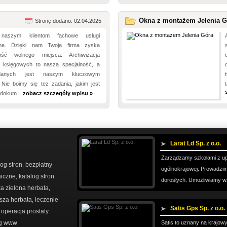
Okna z montażem Jelenia G
Stronę dodano: 02.04.2025
 naszym klientom fachowe usługi
yjne. Dzięki nam Twoja firma zyska
ość wolnego miejsca. Archiwizacja
 księgowych to nasza specjalność, a
danych jest naszym kluczowym
Nie boimy się też zadania, jakim jest
 dokum...
zobacz szczegóły wpisu »
Larat Ld Sp. z o.o.
Zarządzamy szkołami z upr
og stron
bezpłatny
,
ogólnokrajowej. Prowadzi
aiczne
katalog stron
,
dorosłych. Umożliwiamy w
a zielona herbata
,
sza herbata
leczenie
,
Satis Gps Sp. z o.o.
operacja prostaty
,
og www
Satis to uznany na krajo