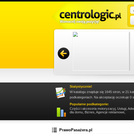
az renowacji konstrukcji. Nasza oferta obejmuje
ając dokładność i terminowość zleceń.
Promuj stronę w okienku!
Statystycznie!
W katalogu znajduje się 1645 stron, w 21 ka
podkategoriach. Na akceptację oczekuje 0 s
Popularne podkategorie:
Części i akcesoria motoryzacyj
,
Usługi
,
Adw
dla domu
,
Biznes
,
Agencje reklamowe
,
PrawoPasażera.pl