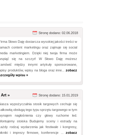
Stronę dodano: 02.06.2018
Firma Słowo Daję dostarcza wysokiej jakości treści w
ramach content marketingu oraz zajmuje się social
media marketingiem. Dzięki niej twoja firma może
wspiąć się na szczyt! W Słowo Daję możesz
zamówić między innymi artykuły sponsorowane,
opisy produktów, wpisy na bloga oraz inne...
zobacz
szczegóły wpisu »
Art »
Stronę dodano: 15.01.2019
Nasza wypożyczalnia stosik targowych cechuje się
całkowitą obsługą tego typu sprzętu targowego w tym
wynajem nagłośnienia czy głowy ruchome led.
Montujemy stoiska Budujemy sceny i estrady na
każdy rodzaj wydarzenia jak festiwale i kongresy,
pikniki i imprezy firmowe, konferencje ...
zobacz