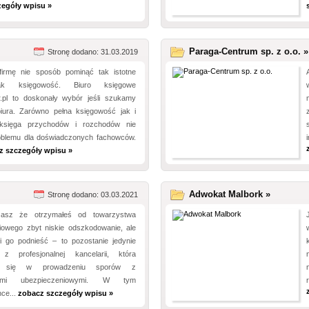
zegóły wpisu »
Paraga-Centrum sp. z o.o. »
Stronę dodano: 31.03.2019
irmę nie sposób pominąć tak istotne
ak księgowość. Biuro księgowe
r.pl to doskonały wybór jeśli szukamy
biura. Zarówno pełna księgowość jak i
księga przychodów i rozchodów nie
oblemu dla doświadczonych fachowców.
z szczegóły wpisu »
Adwokat Malbork »
Stronę dodano: 03.03.2021
żasz że otrzymałeś od towarzystwa
iowego zbyt niskie odszkodowanie, ale
i go podnieść – to pozostanie jedynie
 z profesjonalnej kancelarii, która
uje się w prowadzeniu sporów z
wami ubezpieczeniowymi. W tym
ce...
zobacz szczegóły wpisu »