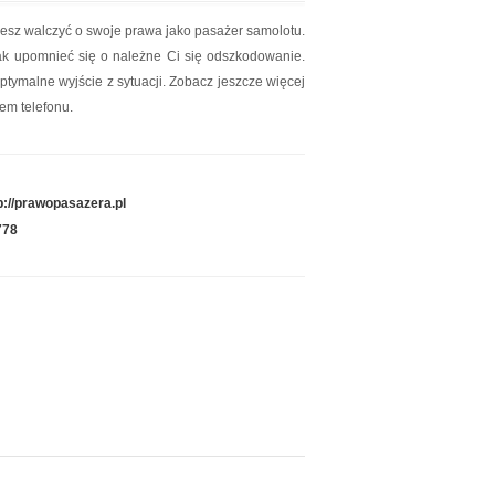
żesz walczyć o swoje prawa jako pasażer samolotu.
 jak upomnieć się o należne Ci się odszkodowanie.
tymalne wyjście z sytuacji. Zobacz jeszcze więcej
em telefonu.
p://prawopasazera.pl
778