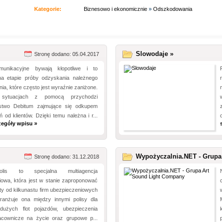
Kategorie:
Biznesowo i ekonomicznie
»
Odszkodowania
Slowodaje »
Stronę dodano: 05.04.2017
omunikacyjne bywają kłopotliwe i to
a etapie próby odzyskania należnego
a, które często jest wyraźnie zaniżone.
sytuacjach z pomocą przychodzi
rstwo Debitum zajmujące się odkupem
od klientów. Dzięki temu należna i r...
zegóły wpisu »
Wypożyczalnia.NET - Grupa 
Stronę dodano: 31.12.2018
lis to specjalna multiagencja
iowa, która jest w stanie zaproponować
rty od kilkunastu firm ubezpieczeniowych
ranżuje ona między innymi polisy dla
dużych flot pojazdów, ubezpieczenia
cownicze na życie oraz grupowe p...