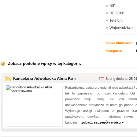
NIP:
REGON:
Telefon:
Województwo:
Słowa kluczowe:
Kategorie:
Zobacz podobne wpisy w tej kategorii:
Kancelaria Adwokacka Alina Ko »
Stronę dodano: 25.0
Potrzebujesz usług profesjonalnego adwokata? J
tak to zapraszam do mojej kancelarii. Od
prowadzę moje usługi, ale jeśli chod
doświadczenie prawnicze to mam go ponad 20
Wykonuje usługi związane z prawem kar
spadkowym, cywilnym i wieloma innymi.
kancelar...
zobacz szczegóły wpisu »