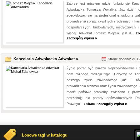
Zabrze jest miastem gdzie funkcjonuje Kance
Adwokacka Tomasza Wojtalika. Już dziś m
zdecydować się na profesjonalne usługi z za
prowadzenia spraw: cywilnych i rodzinnych, kar
gospodarczych, budowlanych, medycznych i 
więcej. Adwokat Tomasz Wojtalik jest d...
zo
szczegóły wpisu »
Kancelaria Adwokacka Adwokat »
Stronę dodano: 21.1
Życie potrafi być bardzo nieprzewidywalne i p
nam różnego rodzaju figle. Dotyczy to za
naszego życia zawodowego jak i rów
prowadzenia biznesu oraz życia zawodowego. J
macie państwo problemy związane z pra
potrzebuję cię porady doświadczonych R
Prawnyc...
zobacz szczegóły wpisu »
Losowe tagi w katalogu