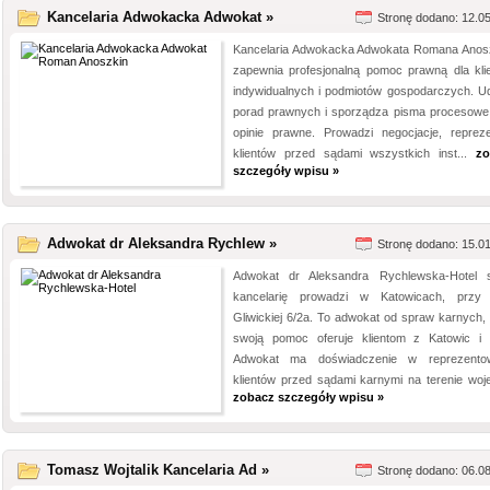
Kancelaria Adwokacka Adwokat »
Stronę dodano: 12.0
Kancelaria Adwokacka Adwokata Romana Anos
zapewnia profesjonalną pomoc prawną dla kli
indywidualnych i podmiotów gospodarczych. Ud
porad prawnych i sporządza pisma procesowe
opinie prawne. Prowadzi negocjacje, repreze
klientów przed sądami wszystkich inst...
zo
szczegóły wpisu »
Adwokat dr Aleksandra Rychlew »
Stronę dodano: 15.0
Adwokat dr Aleksandra Rychlewska-Hotel 
kancelarię prowadzi w Katowicach, przy 
Gliwickiej 6/2a. To adwokat od spraw karnych, 
swoją pomoc oferuje klientom z Katowic i o
Adwokat ma doświadczenie w reprezento
klientów przed sądami karnymi na terenie woje
zobacz szczegóły wpisu »
Tomasz Wojtalik Kancelaria Ad »
Stronę dodano: 06.0