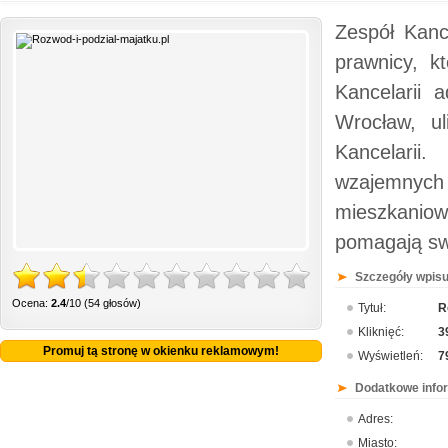
Zespół Kance
prawnicy, kt
Kancelarii 
Wrocław, ul
Kancelarii
wzajemnych r
mieszkaniowy
pomagają sw
Szczegóły wpisu
Ocena:
2.4
/10 (54 głosów)
Tytuł:
R
Kliknięć:
3
Promuj tą stronę w okienku reklamowym!
Wyświetleń:
7
Dodatkowe info
Adres:
Miasto: