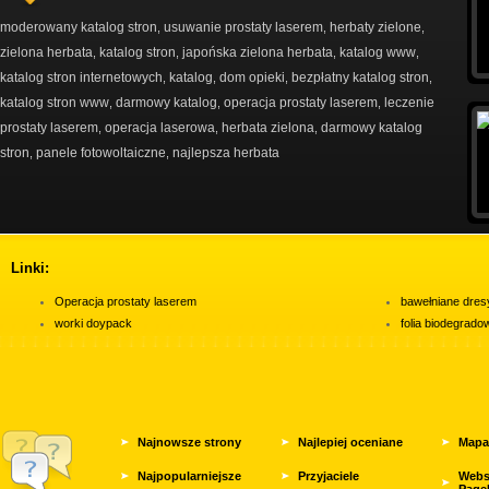
moderowany katalog stron
usuwanie prostaty laserem
herbaty zielone
,
,
,
zielona herbata
katalog stron
japońska zielona herbata
katalog www
,
,
,
,
katalog stron internetowych
katalog
dom opieki
bezpłatny katalog stron
,
,
,
,
katalog stron www
darmowy katalog
operacja prostaty laserem
leczenie
,
,
,
prostaty laserem
operacja laserowa
herbata zielona
darmowy katalog
,
,
,
stron
panele fotowoltaiczne
najlepsza herbata
,
,
Linki:
Operacja prostaty laserem
bawełniane dres
worki doypack
folia biodegrad
Najnowsze strony
Najlepiej oceniane
Mapa
Najpopularniejsze
Przyjaciele
Webs