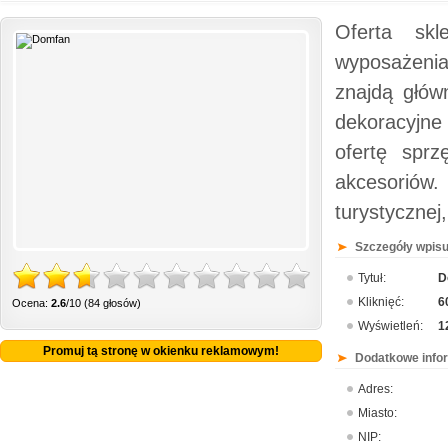
Oferta skl
wyposażenia
znajdą głów
dekoracyjne
ofertę spr
akcesoriów
turystycznej
Szczegóły wpisu
Tytuł:
D
Kliknięć:
6
Ocena:
2.6
/10 (84 głosów)
Wyświetleń:
1
Promuj tą stronę w okienku reklamowym!
Dodatkowe info
Adres:
Miasto:
NIP: