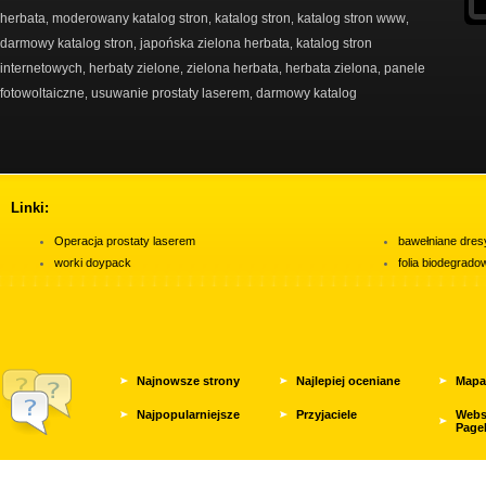
herbata
moderowany katalog stron
katalog stron
katalog stron www
,
,
,
,
darmowy katalog stron
japońska zielona herbata
katalog stron
,
,
internetowych
herbaty zielone
zielona herbata
herbata zielona
panele
,
,
,
,
fotowoltaiczne
usuwanie prostaty laserem
darmowy katalog
,
,
Linki:
Operacja prostaty laserem
bawełniane dres
worki doypack
folia biodegrad
Najnowsze strony
Najlepiej oceniane
Mapa
Najpopularniejsze
Przyjaciele
Webs
Page