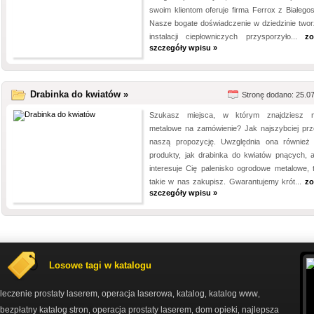
swoim klientom oferuje firma Ferrox z Białegos
Nasze bogate doświadczenie w dziedzinie twor
instalacji ciepłowniczych przysporzyło...
zo
szczegóły wpisu »
Drabinka do kwiatów »
Stronę dodano: 25.0
Szukasz miejsca, w którym znajdziesz 
metalowe na zamówienie? Jak najszybciej prze
naszą propozycję. Uwzględnia ona również 
produkty, jak drabinka do kwiatów pnących, a 
interesuje Cię palenisko ogrodowe metalowe, 
takie w nas zakupisz. Gwarantujemy krót...
zo
szczegóły wpisu »
Losowe tagi w katalogu
leczenie prostaty laserem
operacja laserowa
katalog
katalog www
,
,
,
,
bezpłatny katalog stron
operacja prostaty laserem
dom opieki
najlepsza
,
,
,