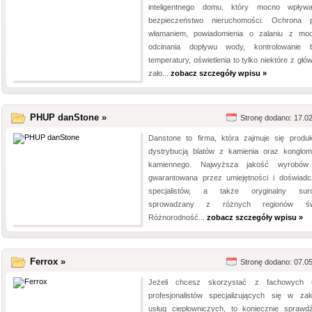
inteligentnego domu, który mocno wpły
bezpieczeństwo nieruchomości. Ochrona 
włamaniem, powiadomienia o zalaniu z mo
odcinania dopływu wody, kontrolowanie 
temperatury, oświetlenia to tylko niektóre z gł
zało...
zobacz szczegóły wpisu »
PHUP danStone »
Stronę dodano: 17.0
Danstone to firma, która zajmuje się produk
dystrybucją blatów z kamienia oraz konglom
kamiennego. Najwyższa jakość wyrobów 
gwarantowana przez umiejętności i doświadc
specjalistów, a także oryginalny suro
sprowadzany z różnych regionów świ
Różnorodność...
zobacz szczegóły wpisu »
Ferrox »
Stronę dodano: 07.0
Jeżeli chcesz skorzystać z fachowych 
profesjonalistów specjalizujących się w zak
usług ciepłowniczych, to koniecznie sprawd