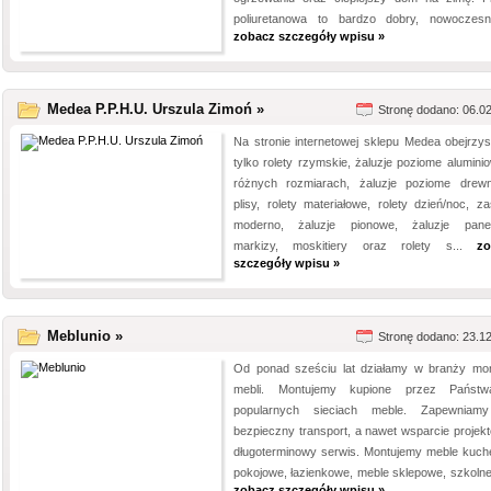
poliuretanowa to bardzo dobry, nowoczesn
zobacz szczegóły wpisu »
Medea P.P.H.U. Urszula Zimoń »
Stronę dodano: 06.0
Na stronie internetowej sklepu Medea obejrzys
tylko rolety rzymskie, żaluzje poziome alumini
różnych rozmiarach, żaluzje poziome drewn
plisy, rolety materiałowe, rolety dzień/noc, za
moderno, żaluzje pionowe, żaluzje pane
markizy, moskitiery oraz rolety s...
zo
szczegóły wpisu »
Meblunio »
Stronę dodano: 23.1
Od ponad sześciu lat działamy w branży mo
mebli. Montujemy kupione przez Państ
popularnych sieciach meble. Zapewniam
bezpieczny transport, a nawet wsparcie projekt
długoterminowy serwis. Montujemy meble kuch
pokojowe, łazienkowe, meble sklepowe, szkolne,
zobacz szczegóły wpisu »