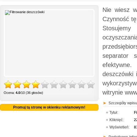
Nie wiesz w
Czynność tę
Stosujemy 
oczyszcza
przedsiębior
separator 
efektywne. 
deszczówki 
wykorzystyw
witrynie www
Ocena:
4.0
/10 (36 głosów)
Szczegóły wpisu
Promuj tą stronę w okienku reklamowym!
Tytuł:
F
Kliknięć:
2
Wyświetleń:
8