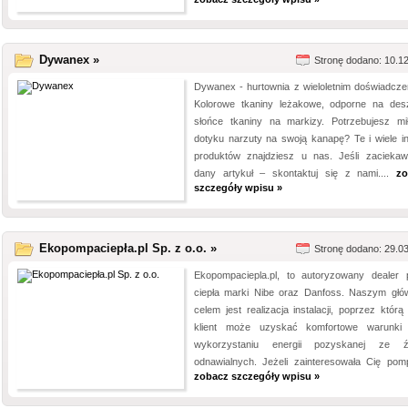
Dywanex »
Stronę dodano: 10.1
Dywanex - hurtownia z wieloletnim doświadcze
Kolorowe tkaniny leżakowe, odporne na des
słońce tkaniny na markizy. Potrzebujesz mi
dotyku narzuty na swoją kanapę? Te i wiele i
produktów znajdziesz u nas. Jeśli zaciekaw
dany artykuł – skontaktuj się z nami....
zo
szczegóły wpisu »
Ekopompaciepła.pl Sp. z o.o. »
Stronę dodano: 29.0
Ekopompaciepla.pl, to autoryzowany dealer
ciepła marki Nibe oraz Danfoss. Naszym gł
celem jest realizacja instalacji, poprzez którą
klient może uzyskać komfortowe warunki
wykorzystaniu energii pozyskanej ze ź
odnawialnych. Jeżeli zainteresowała Cię pomp
zobacz szczegóły wpisu »