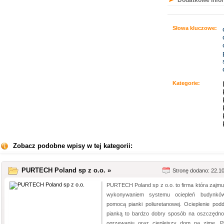
Dodatkowe info
Słowa kluczowe:
Kategorie:
Zobacz podobne wpisy w tej kategorii:
PURTECH Poland sp z o.o. »
Stronę dodano: 22.1
PURTECH Poland sp z o.o. to firma która zajmuj
wykonywaniem systemu ociepleń budynkó
pomocą pianki poliuretanowej. Ocieplenie pod
pianką to bardzo dobry sposób na oszczędn
ogrzewaniu oraz cieplejszy dom na zimę. P