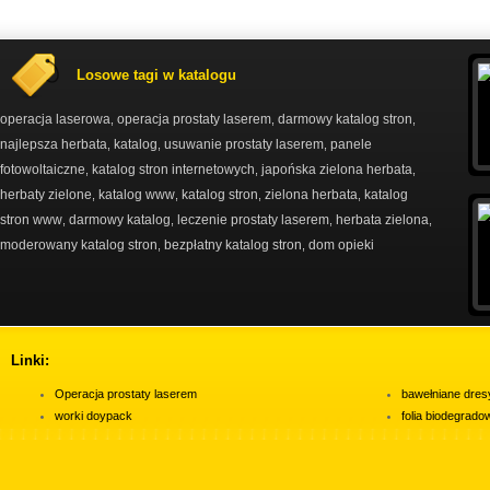
Losowe tagi w katalogu
operacja laserowa
operacja prostaty laserem
darmowy katalog stron
,
,
,
najlepsza herbata
katalog
usuwanie prostaty laserem
panele
,
,
,
fotowoltaiczne
katalog stron internetowych
japońska zielona herbata
,
,
,
herbaty zielone
katalog www
katalog stron
zielona herbata
katalog
,
,
,
,
stron www
darmowy katalog
leczenie prostaty laserem
herbata zielona
,
,
,
,
moderowany katalog stron
bezpłatny katalog stron
dom opieki
,
,
Linki:
Operacja prostaty laserem
bawełniane dres
worki doypack
folia biodegrad