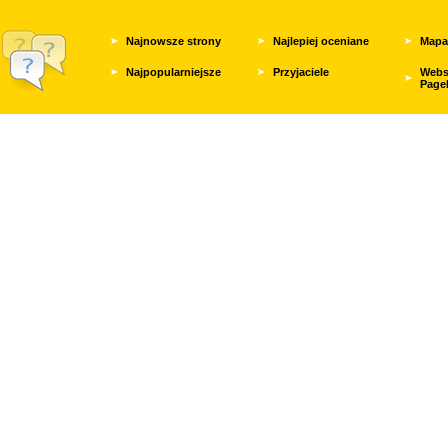
Najnowsze strony
Najlepiej oceniane
Mapa
Najpopularniejsze
Przyjaciele
Webs
Page