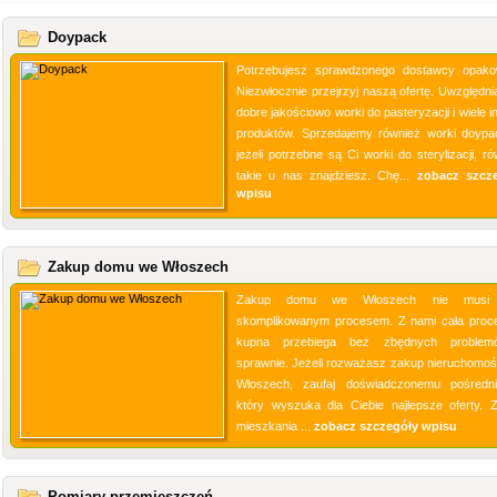
Doypack
Potrzebujesz sprawdzonego dostawcy opak
Niezwłocznie przejrzyj naszą ofertę. Uwzględni
dobre jakościowo worki do pasteryzacji i wiele 
produktów. Sprzedajemy również worki doypa
jeżeli potrzebne są Ci worki do sterylizacji, r
takie u nas znajdziesz. Chę...
zobacz szcz
wpisu
Zakup domu we Włoszech
Zakup domu we Włoszech nie musi
skomplikowanym procesem. Z nami cała proc
kupna przebiega bez zbędnych problem
sprawnie. Jeżeli rozważasz zakup nieruchomoś
Włoszech, zaufaj doświadczonemu pośredni
który wyszuka dla Ciebie najlepsze oferty. 
mieszkania ...
zobacz szczegóły wpisu
Pomiary przemieszczeń