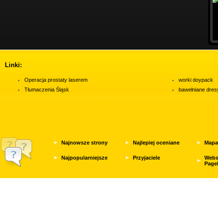
Linki:
Operacja prostaty laserem
worki doypack
Tłumaczenia Śląsk
bawełniane dres
Najnowsze strony
Najlepiej oceniane
Mapa
Najpopularniejsze
Przyjaciele
Webs
Page