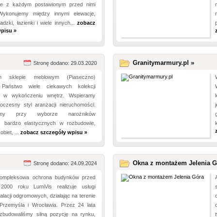
bie z każdym postawionym przed nimi
Wykonujemy między innymi elewacje,
adzki, łazienki i wiele innych...
zobacz
pisu »
Granitymarmury.pl »
Stronę dodano: 29.03.2020
 sklepie meblowym (Piaseczno)
e Państwo wiele ciekawych kolekcji
h w wykończeniu wnętrz. Wspieramy
oczesny styl aranżacji nieruchomości.
damy przy wyborze narożników
, bardzo elastycznych w rozbudowie,
obiet, ...
zobacz szczegóły wpisu »
Okna z montażem Jelenia G
Stronę dodano: 24.09.2024
kompleksowa ochrona budynków przed
2000 roku LumiVis realizuje usługi
alacji odgromowych, działając na terenie
rzemyśla i Wrocławia. Przez 24 lata
i zbudowaliśmy silną pozycję na rynku,