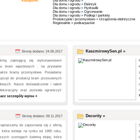
Kategorie:
Dla domu i ogrodu
»
Dla domu i ogrodu
»
Elektryk
Dla domu i ogrodu
»
Hydraulik
Dla domu i ogrodu
»
Ogrzewanie
Dla domu i ogrodu
»
Podłogi / parkiety
Produkcyjnie i przemysłowo
»
Urządzenia elektryczne
Regionalnie
»
podkarpackie
KaszmirowySen.pl »
Stronę dodano: 24.06.2017
firmą zajmującą się wykonawstwem
pu bram wjazdowych : na prywatne
 także bramy przemysłowe. Posiadamy
sprzęt do produkcji bram przesuwnych
łowych. Nasze doświadczenie i talent
dekoracyjny oraz pozwala ograniczyć
acz szczegóły wpisu »
Decority »
Stronę dodano: 09.11.2017
zapraszamy do zapoznania się z ofertą
, która istnieje na rynku od 1985 roku.
zych szeregach świetną ekipę, która