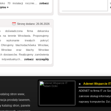
lisko 70 instalacji rocznie....
zobacz
pisu »
Stronę dodano: 26.06.2026
o doświadczona firma dekarska
ca na terenie Wrocławia. Proponujemy
owe wykonanie trwałych pokryć
 Oferujemy blachodachówka Wrocław,
 Wrocław oraz blachy Wrocław
h dostawców. Realizujemy zamówienia
w indywidualnych...
zobacz szczegóły
Adenet Wsparcie IT
ADENET to firma IT ze Sz
katalog stron www
,
zakresie obsługi informat
racja prostaty laserem
,
naprawy komputerów. Dzi.
katalog stron
panele
,