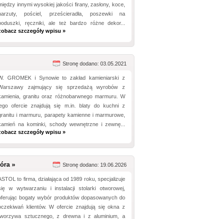
między innymi wysokiej jakości firany, zasłony, koce,
narzuty, pościel, prześcieradła, poszewki na
poduszki, ręczniki, ale też bardzo różne dekor...
zobacz szczegóły wpisu »
Stronę dodano: 03.05.2021
W. GROMEK i Synowie to zakład kamieniarski z
Warszawy zajmujący się sprzedażą wyrobów z
kamienia, granitu oraz różnobarwnego marmuru. W
jego ofercie znajdują się m.in. blaty do kuchni z
granitu i marmuru, parapety kamienne i marmurowe,
kamień na kominki, schody wewnętrzne i zewnę...
zobacz szczegóły wpisu »
óra »
Stronę dodano: 19.06.2026
ASTOL to firma, działająca od 1989 roku, specjalizuje
się w wytwarzaniu i instalacji stolarki otworowej,
oferując bogaty wybór produktów dopasowanych do
oczekiwań klientów. W ofercie znajdują się okna z
tworzywa sztucznego, z drewna i z aluminium, a