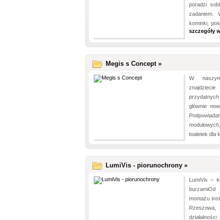
poradzi so
zadaniem. 
kominki, pos
szczegóły w
Megis s Concept »
W naszym
znajdzieci
przydatnyc
głównie now
Podpowia
modułowych
toaletek dla k
LumiVis - piorunochrony »
LumiVis – 
burzamiOd 
montażu inst
Rzeszowa, P
działalnośc