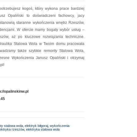
otrzebujesz kogoś, który wykona prace bardziej
sz Opaliński to doświadczeni fachowcy, jacy
 stanowią staranne wykończenia wnętrz Rzeszów,
ndencjami. W ofercie mamy bogaty wybór usług –
szów, aż po kluczowe rozwiązania techniczne.
ydraulika Stalowa Wola w Twoim domu pracowała
rowadzamy także szybkie remonty Stalowa Wola,
esne Wykończenia Janusz Opaliński i otrzymaj
pl!
p://opalinskinw.pl
145
ty stalowa wola, elektryk biłgoraj, wykończenia
lektryka rzeszów, elektryka stalowa wola