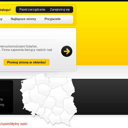
Panel zarządzania
Zarejestruj się
talogu!
ny
Najlepsze strony
Przyjaciele
e nieruchomościami Gdańsk,
Ko
t. Firma zapewnia bieżący nadzór nad
pe
Ko
Dat
Promuj stronę w okienku!
ny.
rny
nk/spam/błędny wpis!