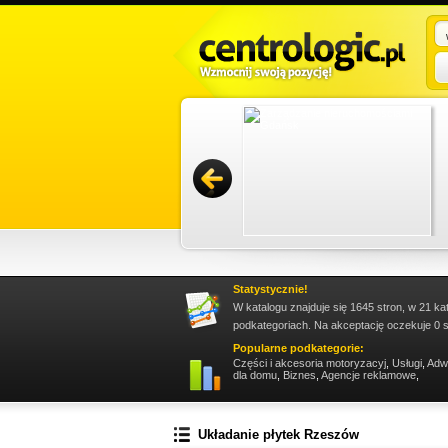
sługę trzeba zareklamować się w sieci. Jest to
owywać i docierać z propozycjami do wielkiego
Promuj stronę w okienku!
Statystycznie!
W katalogu znajduje się 1645 stron, w 21 ka
podkategoriach. Na akceptację oczekuje 0 s
Popularne podkategorie:
Części i akcesoria motoryzacyj
,
Usługi
,
Adw
dla domu
,
Biznes
,
Agencje reklamowe
,
Układanie płytek Rzeszów