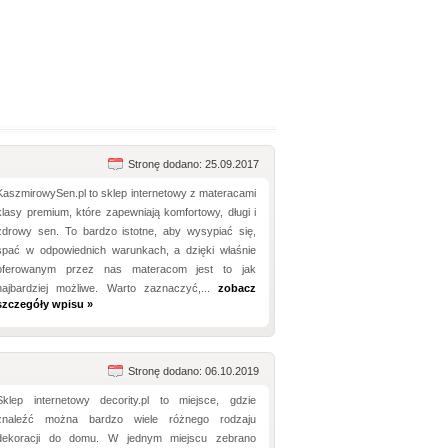
Stronę dodano: 25.09.2017
KaszmirowySen.pl to sklep internetowy z materacami
klasy premium, które zapewniają komfortowy, długi i
zdrowy sen. To bardzo istotne, aby wysypiać się,
spać w odpowiednich warunkach, a dzięki właśnie
oferowanym przez nas materacom jest to jak
najbardziej możliwe. Warto zaznaczyć,...
zobacz
szczegóły wpisu »
Stronę dodano: 06.10.2019
Sklep internetowy decority.pl to miejsce, gdzie
znaleźć można bardzo wiele różnego rodzaju
dekoracji do domu. W jednym miejscu zebrano