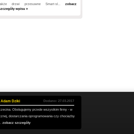
także drzwi przesuwne Smart-sl...
zobacz
szczegóły wpisu »
 Adam Dziki
Dodano: 27.03.2017
czecina. Obsługujemy przede wszystkim firmy - w
ycznej, dostarczania oprogramowania czy chociażby
..
zobacz szczegóły