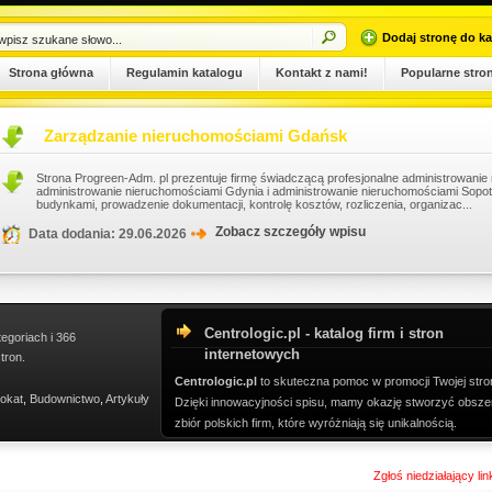
Dodaj stronę do ka
Strona główna
Regulamin katalogu
Kontakt z nami!
Popularne stro
Zarządzanie nieruchomościami Gdańsk
Strona Progreen-Adm. pl prezentuje firmę świadczącą profesjonalne administrowani
administrowanie nieruchomościami Gdynia i administrowanie nieruchomościami Sopo
budynkami, prowadzenie dokumentacji, kontrolę kosztów, rozliczenia, organizac...
Zobacz szczegóły wpisu
Data dodania: 29.06.2026
Centrologic.pl - katalog firm i stron
tegoriach i 366
internetowych
tron.
Centrologic.pl
to skuteczna pomoc w promocji Twojej stro
okat
,
Budownictwo
,
Artykuły
Dzięki innowacyjności spisu, mamy okazję stworzyć obsze
zbiór polskich firm, które wyróżniają się unikalnością.
Zgłoś niedziałający li