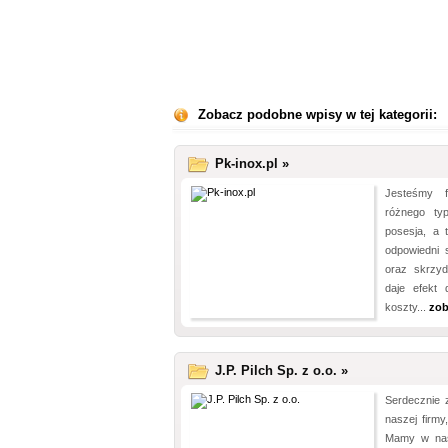
Zobacz podobne wpisy w tej kategorii:
Pk-inox.pl »
Jesteśmy 
różnego ty
posesja, a
odpowiedni 
oraz skrzyd
daje efekt 
koszty...
zob
J.P. Pilch Sp. z o.o. »
Serdecznie 
naszej firmy
Mamy w nas