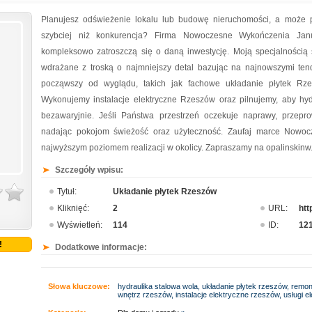
Planujesz odświeżenie lokalu lub budowę nieruchomości, a może p
szybciej niż konkurencja? Firma Nowoczesne Wykończenia Janu
kompleksowo zatroszczą się o daną inwestycję. Moją specjalnością
wdrażane z troską o najmniejszy detal bazując na najnowszymi te
począwszy od wyglądu, takich jak fachowe układanie płytek Rze
Wykonujemy instalacje elektryczne Rzeszów oraz pilnujemy, aby h
bezawaryjnie. Jeśli Państwa przestrzeń oczekuje naprawy, przep
nadając pokojom świeżość oraz użyteczność. Zaufaj marce Nowocz
najwyższym poziomem realizacji w okolicy. Zapraszamy na opalinskinw.
Szczegóły wpisu:
Tytuł:
Układanie płytek Rzeszów
Kliknięć:
2
URL:
htt
Wyświetleń:
114
ID:
12
!
Dodatkowe informacje:
Słowa kluczowe:
hydraulika stalowa wola, układanie płytek rzeszów, remon
wnętrz rzeszów, instalacje elektryczne rzeszów, usługi e