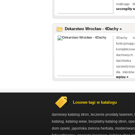
realizując b
szczegóły w
Dekarstwo Wrocław - 4Dachy »
4Dachy t
funkcjonują
kompleks
dachowych.
dachówka
sprawdzonyc
dla klientó
wpisu »
Losowe tagi w katalogu
darmowy katalog stron
leczenie prostaty laserem
,
,
katalog
katalog www
bezpłatny katalog stron
ope
,
,
,
dom opieki
japońska zielona herbata
moderowany 
,
,