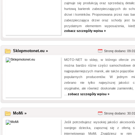
zajmuje się produkcją oraz sprzedażą detalic
hurtową barierek zabezpieczających do sch
drzwi i kominków. Proponowana przez nas bar
zabezpieczająca drzwi oraz schody jest b
przydatnym elementem wyposażenia, kied
zobacz szczegóły wpisu »
Sklepmotonet.eu »
Stronę dodano: 09.0
MOTO-NET to sklep, w którego ofercie zn
można bardzo różne części samochodowe d
najpopularniejszych marek, ale także pojazdów 
popularnych producentów. W jednym mie
zebrano nie tylko najwyższej jakości c
oryginalne, ale również doskonałe zamienniki, 
...
zobacz szczegóły wpisu »
MoMi »
Stronę dodano: 30.0
Jeśli potrzebujesz wysokiej jakości akcesorió
swojego dziecka, zapoznaj się z ofertą s
internetowego MoMi. Znajdziesz w nim 