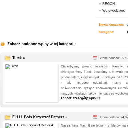
REGON:
Województwo:
Słowa kluczowe:
Kategorie:
Zobacz podobne wpisy w tej kategorii:
Tutek »
Stronę dodano: 05.1
Chcielibyśmy polecić wszystkim Państwu 
dziecięce firmy Tutek. Jesteśmy całkowicie po
producentem, który na rynku działa już od 1973
- jak nietrudno odgadnąć, mamy wie
doświadczenie, tysiące zadowolonych klientó
naszych wózkach jakby nie patrzeć wychował
zobacz szczegóły wpisu »
F.H.U. Bols Krzysztof Detners »
Stronę dodano: 24.0
Nasza firma Maxi Gate jednym z liderów na 