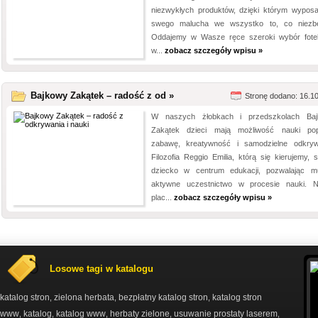
niezwykłych produktów, dzięki którym wypos
swego malucha we wszystko to, co niezb
Oddajemy w Wasze ręce szeroki wybór fotel
w...
zobacz szczegóły wpisu »
Bajkowy Zakątek – radość z od »
Stronę dodano: 16.1
W naszych żłobkach i przedszkolach Ba
Zakątek dzieci mają możliwość nauki po
zabawę, kreatywność i samodzielne odkryw
Filozofia Reggio Emilia, którą się kierujemy, s
dziecko w centrum edukacji, pozwalając 
aktywne uczestnictwo w procesie nauki. 
plac...
zobacz szczegóły wpisu »
Losowe tagi w katalogu
katalog stron
zielona herbata
bezpłatny katalog stron
katalog stron
,
,
,
www
katalog
katalog www
herbaty zielone
usuwanie prostaty laserem
,
,
,
,
,