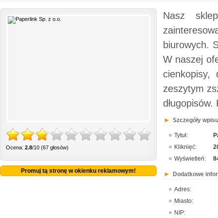
Nasz sklep
zainteresow
biurowych. 
W naszej ofe
cienkopisy, 
zeszytym zsz
długopisów. 
Szczegóły wpisu
Tytuł:
P
Kliknięć:
2
Ocena:
2.8
/10 (67 głosów)
Wyświetleń:
8
Promuj tą stronę w okienku reklamowym!
Dodatkowe info
Adres:
Miasto:
NIP: