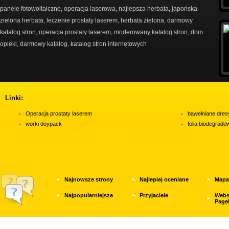
panele fotowoltaiczne
operacja laserowa
najlepsza herbata
japońska
,
,
,
zielona herbata
leczenie prostaty laserem
herbata zielona
darmowy
,
,
,
katalog stron
operacja prostaty laserem
moderowany katalog stron
dom
,
,
,
opieki
darmowy katalog
katalog stron internetowych
,
,
Linki:
Operacja prostaty laserem
bawełniane dres
worki doypack
folia biodegrad
Najnowsze strony
Najlepiej oceniane
Mapa
Najpopularniejsze
Przyjaciele
Webs
Page