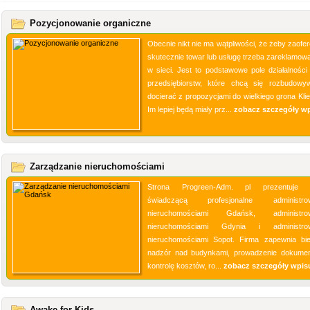
Pozycjonowanie organiczne
Obecnie nikt nie ma wątpliwości, że żeby zaofe
skutecznie towar lub usługę trzeba zareklamowa
w sieci. Jest to podstawowe pole działalności 
przedsiębiorstw, które chcą się rozbudowy
docierać z propozycjami do wielkiego grona Klie
Im lepiej będą miały prz...
zobacz szczegóły w
Zarządzanie nieruchomościami
Strona Progreen-Adm. pl prezentuje f
świadczącą profesjonalne administrow
nieruchomościami Gdańsk, administrow
nieruchomościami Gdynia i administrow
nieruchomościami Sopot. Firma zapewnia bi
nadzór nad budynkami, prowadzenie dokument
kontrolę kosztów, ro...
zobacz szczegóły wpis
Awake for Kids