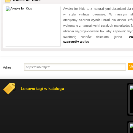
Awake for Kids to z naturalnymi ubraniami dla d
w stylu vintage oversize. W naszym sk
oferujemy szeroki wybór ubrań dla dzieci, któ
wykonane z naturalnych i trwałych materiałów. 
ubrania są projektowane tak, aby zapewnić wyg
swobodę ruchów dzieciom, jedno...
zo
szczegóły wpisu
Adres:
Losowe tagi w katalogu