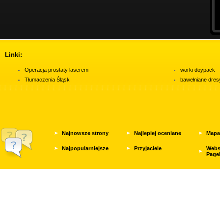
Linki:
Operacja prostaty laserem
worki doypack
Tłumaczenia Śląsk
bawełniane dres
Najnowsze strony
Najlepiej oceniane
Mapa
Najpopularniejsze
Przyjaciele
Webs
Page