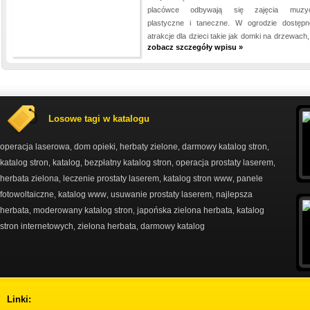
placówce odbywają się zajęcia muzyc
plastyczne i taneczne. W ogrodzie dostęp
atrakcje dla dzieci takie jak domki na drzewach, 
zobacz szczegóły wpisu »
Losowe tagi w katalogu
operacja laserowa
dom opieki
herbaty zielone
darmowy katalog stron
,
,
,
,
katalog stron
katalog
bezpłatny katalog stron
operacja prostaty laserem
,
,
,
,
herbata zielona
leczenie prostaty laserem
katalog stron www
panele
,
,
,
fotowoltaiczne
katalog www
usuwanie prostaty laserem
najlepsza
,
,
,
herbata
moderowany katalog stron
japońska zielona herbata
katalog
,
,
,
stron internetowych
zielona herbata
darmowy katalog
,
,
Linki: