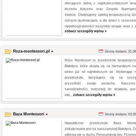
oferującym jedną z najskuteczniejszych tera
leczeniu Autyzmu oraz Zespołu Asperge
świecie. Obejmujemy opieką terapeutyczną dzi
różnymi dysfunkcjami, a dla dzieci z orzeczen
niepełnosprawności wszystkie terapie wraz z za
zobacz szczegóły wpisu »
Roza-montessori.pl »
Stronę dodano: 31.0
Róża Montessori to przedszkole terapeutyc
Białołęce, które skupia się na harmonijnym ro
dzieci już od najmłodszych lat. Wybierając 
przedszkole, decydujesz się na szczęś
przyszłość swojej pociechy. Nauczm
samodzielności, motywacji do działania, poc
wła...
zobacz szczegóły wpisu »
Baza Montessori »
Stronę dodano: 03.0
Niepubliczne przedszkole Baza Montes
zlokalizowane jest na warszawskiej Białołęce. O
odbywa się w duchu Porozumienia bez Przemo