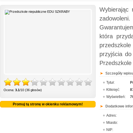
Wybierając 
zadowoleni.
Gwarantujem
która przyd
przedszkole
przyjścia do
Przedszkole
Szczegóły wpisu
Tytuł:
P
Kliknięć:
8
Ocena:
3.1
/10 (36 głosów)
Wyświetleń:
7
Promuj tą stronę w okienku reklamowym!
Dodatkowe info
Adres:
Miasto:
NIP: