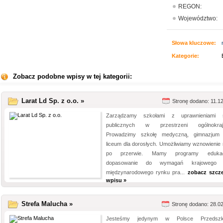
REGON:
Województwo:
Słowa kluczowe:
Kategorie:
Zobacz podobne wpisy w tej kategorii:
Larat Ld Sp. z o.o. »
Stronę dodano: 11.1
Zarządzamy szkołami z uprawnieniami s
publicznych w przestrzeni ogólnokrajo
Prowadzimy szkołę medyczną, gimnazjum
liceum dla dorosłych. Umożliwiamy wznowienie 
po przerwie. Mamy programy edukac
dopasowanie do wymagań krajowego 
międzynarodowego rynku pra...
zobacz szcz
wpisu »
Strefa Malucha »
Stronę dodano: 28.0
Jesteśmy jedynym w Polsce Przedszk