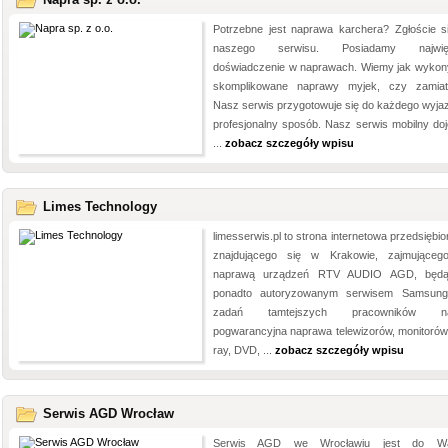
Potrzebne jest naprawa karchera? Zgłoście s
naszego serwisu. Posiadamy najwię
doświadczenie w naprawach. Wiemy jak wyko
skomplikowane naprawy myjek, czy zamiat
Nasz serwis przygotowuje się do każdego wyja
profesjonalny sposób. Nasz serwis mobilny doj
...
zobacz szczegóły wpisu
Limes Technology
limesserwis.pl to strona internetowa przedsiębi
znajdującego się w Krakowie, zajmująceg
naprawą urządzeń RTV AUDIO AGD, będą
ponadto autoryzowanym serwisem Samsun
zadań tamtejszych pracowników na
pogwarancyjna naprawa telewizorów, monitorów,
ray, DVD, ...
zobacz szczegóły wpisu
Serwis AGD Wrocław
Serwis AGD we Wrocławiu jest do Wa