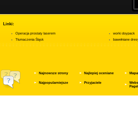
Linki:
Operacja prostaty laserem
worki doypack
Tłumaczenia Śląsk
bawełniane dres
Najnowsze strony
Najlepiej oceniane
Mapa
Najpopularniejsze
Przyjaciele
Webs
Page