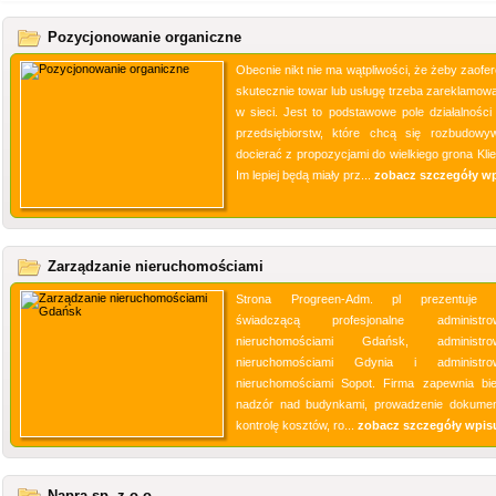
Pozycjonowanie organiczne
Obecnie nikt nie ma wątpliwości, że żeby zaofe
skutecznie towar lub usługę trzeba zareklamowa
w sieci. Jest to podstawowe pole działalności 
przedsiębiorstw, które chcą się rozbudowy
docierać z propozycjami do wielkiego grona Klie
Im lepiej będą miały prz...
zobacz szczegóły w
Zarządzanie nieruchomościami
Strona Progreen-Adm. pl prezentuje f
świadczącą profesjonalne administrow
nieruchomościami Gdańsk, administrow
nieruchomościami Gdynia i administrow
nieruchomościami Sopot. Firma zapewnia bi
nadzór nad budynkami, prowadzenie dokument
kontrolę kosztów, ro...
zobacz szczegóły wpis
Napra sp. z o.o.