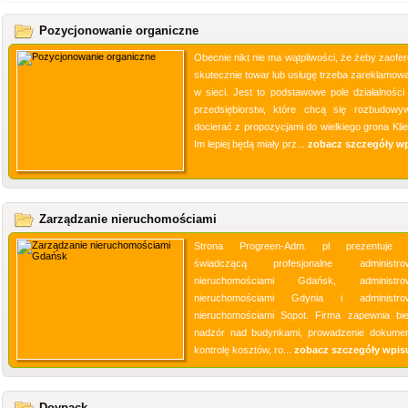
Pozycjonowanie organiczne
Obecnie nikt nie ma wątpliwości, że żeby zaofe
skutecznie towar lub usługę trzeba zareklamowa
w sieci. Jest to podstawowe pole działalności 
przedsiębiorstw, które chcą się rozbudowy
docierać z propozycjami do wielkiego grona Klie
Im lepiej będą miały prz...
zobacz szczegóły w
Zarządzanie nieruchomościami
Strona Progreen-Adm. pl prezentuje f
świadczącą profesjonalne administrow
nieruchomościami Gdańsk, administrow
nieruchomościami Gdynia i administrow
nieruchomościami Sopot. Firma zapewnia bi
nadzór nad budynkami, prowadzenie dokument
kontrolę kosztów, ro...
zobacz szczegóły wpis
Doypack