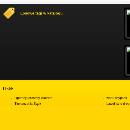
Losowe tagi w katalogu
Linki:
Operacja prostaty laserem
worki doypack
Tłumaczenia Śląsk
bawełniane dres