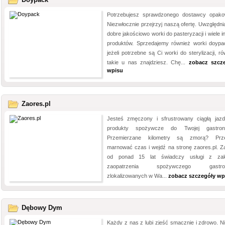
Potrzebujesz sprawdzonego dostawcy opak
Niezwłocznie przejrzyj naszą ofertę. Uwzględni
dobre jakościowo worki do pasteryzacji i wiele 
produktów. Sprzedajemy również worki doypa
jeżeli potrzebne są Ci worki do sterylizacji, r
takie u nas znajdziesz. Chę...
zobacz szcz
wpisu
Zaores.pl
Jesteś zmęczony i sfrustrowany ciągłą jaz
produkty spożywcze do Twojej gastrono
Przemierzane kilometry są zmorą? Prze
marnować czas i wejdź na stronę zaores.pl. Z
od ponad 15 lat świadczy usługi z zak
zaopatrzenia spożywczego gastron
zlokalizowanych w Wa...
zobacz szczegóły wp
Dębowy Dym
Każdy z nas z lubi zjeść smacznie i zdrowo. N