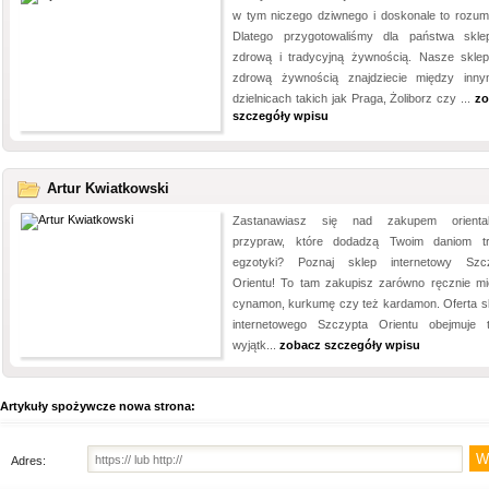
w tym niczego dziwnego i doskonale to rozum
Dlatego przygotowaliśmy dla państwa skl
zdrową i tradycyjną żywnością. Nasze skle
zdrową żywnością znajdziecie między inn
dzielnicach takich jak Praga, Żoliborz czy ...
zo
szczegóły wpisu
Artur Kwiatkowski
Zastanawiasz się nad zakupem oriental
przypraw, które dodadzą Twoim daniom t
egzotyki? Poznaj sklep internetowy Szc
Orientu! To tam zakupisz zarówno ręcznie mi
cynamon, kurkumę czy też kardamon. Oferta s
internetowego Szczypta Orientu obejmuje 
wyjątk...
zobacz szczegóły wpisu
Artykuły spożywcze nowa strona:
Adres: