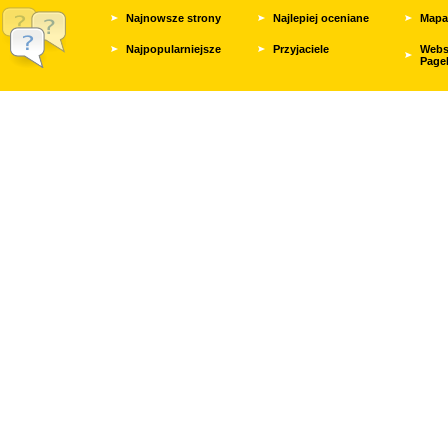
Najnowsze strony
Najlepiej oceniane
Mapa
Najpopularniejsze
Przyjaciele
Webs
Page