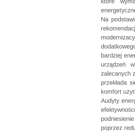
które wyma
energetyczne
Na podstawi
rekomenda
modernizac
dodatkoweg
bardziej ene
urządzeń wy
zalecanych 
przekłada s
komfort uży
Audyty ener
efektywnoś
podniesieni
poprzez red