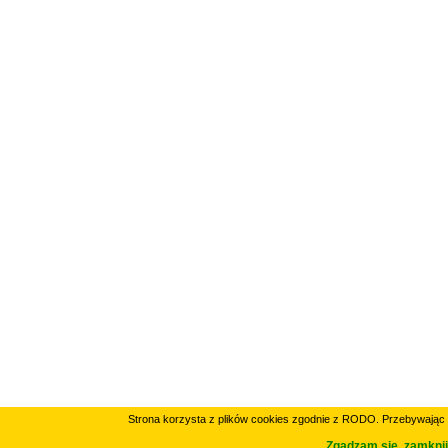
Strona korzysta z plików cookies zgodnie z RODO. Przebywając 
Zgadzam się, zamknij