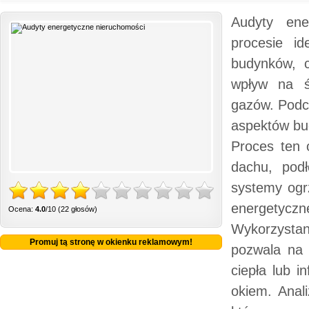
Audyty ene
procesie id
budynków, c
wpływ na śr
gazów. Podc
aspektów bu
Proces ten o
dachu, podł
systemy ogrz
energetyczn
Ocena:
4.0
/10 (22 głosów)
Wykorzysta
Promuj tą stronę w okienku reklamowym!
pozwala na 
ciepła lub i
okiem. Anal