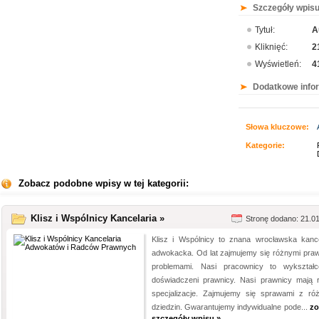
Szczegóły wpisu
Tytuł:
A
Kliknięć:
2
Wyświetleń:
4
Dodatkowe info
Słowa kluczowe:
Kategorie:
Zobacz podobne wpisy w tej kategorii:
Klisz i Wspólnicy Kancelaria »
Stronę dodano: 21.0
Klisz i Wspólnicy to znana wrocławska kance
adwokacka. Od lat zajmujemy się różnymi pra
problemami. Nasi pracownicy to wykształc
doświadczeni prawnicy. Nasi prawnicy mają 
specjalizacje. Zajmujemy się sprawami z ró
dziedzin. Gwarantujemy indywidualne pode...
zo
szczegóły wpisu »