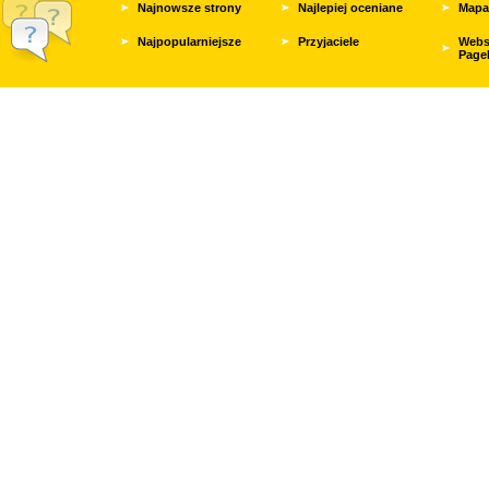
Najnowsze strony
Najlepiej oceniane
Mapa
Najpopularniejsze
Przyjaciele
Webs
Page