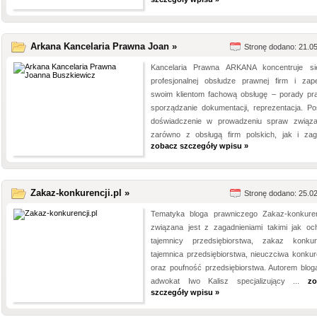
Arkana Kancelaria Prawna Joan »
Stronę dodano: 21.0
Kancelaria Prawna ARKANA koncentruje s
profesjonalnej obsłudze prawnej firm i zap
swoim klientom fachową obsługę – porady pr
sporządzanie dokumentacji, reprezentacja. Po
doświadczenie w prowadzeniu spraw związ
zarówno z obsługą firm polskich, jak i zagr
zobacz szczegóły wpisu »
Zakaz-konkurencji.pl »
Stronę dodano: 25.0
Tematyka bloga prawniczego Zakaz-konkurenc
związana jest z zagadnieniami takimi jak oc
tajemnicy przedsiębiorstwa, zakaz konkure
tajemnica przedsiębiorstwa, nieuczciwa konkur
oraz poufność przedsiębiorstwa. Autorem bloga
adwokat Iwo Kalisz specjalizujący ...
zo
szczegóły wpisu »