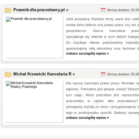
Prawnik-dla-pracodawcy.pl »
Stronę dodano: 25.0
Jeśli prowadzą Państwo firmę warto jest zad
osobę która dobrze zna prawo pracy czy też 
gospodarcze. Nasza kancelaria prawn
specjalizuje się właśnie w tych dwóch kategor
Do każdego klienta podchodzimy indywidua
gwarantujemy miłą atmosferę oraz fachowe do
zobacz szczegóły wpisu »
Michał Krzewicki Kancelaria R »
Stronę dodano: 05.0
Dla naszej kancelarii prawo pracy Wrocław n
tajemnic. Potrzebne jest pisanie umów? Możem
tym zająć. Może potrzebne jest reprezento
pracownika w sądzie albo pracodawcy
pomagamy każdej ze stron i przygotowujemy s
tego w profesjonalny sposób. Badamy sprawę,
zobacz szczegóły wpisu »