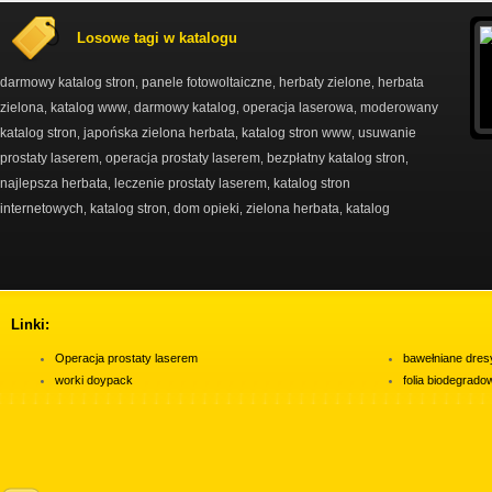
Losowe tagi w katalogu
darmowy katalog stron
panele fotowoltaiczne
herbaty zielone
herbata
,
,
,
zielona
katalog www
darmowy katalog
operacja laserowa
moderowany
,
,
,
,
katalog stron
japońska zielona herbata
katalog stron www
usuwanie
,
,
,
prostaty laserem
operacja prostaty laserem
bezpłatny katalog stron
,
,
,
najlepsza herbata
leczenie prostaty laserem
katalog stron
,
,
internetowych
katalog stron
dom opieki
zielona herbata
katalog
,
,
,
,
Linki:
Operacja prostaty laserem
bawełniane dres
worki doypack
folia biodegrad