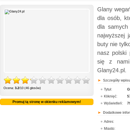
Glany wegań
dla osób, k
dla samych 
najwyższej 
buty nie tyl
nasz polski
się z nami
Glany24.pl.
Szczegóły wpisu
Ocena:
3.2
/10 (46 głosów)
Tytuł:
G
Kliknięć:
5
Promuj tą stronę w okienku reklamowym!
Wyświetleń:
7
Dodatkowe info
Adres:
Miasto: