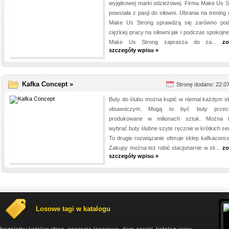
wyjątkowej marki odzieżowej. Firma Make Us S
powstała z pasji do siłowni. Ubrania na trening
Make Us Strong sprawdzą się zarówno po
ciężkiej pracy na siłowni jak i podczas spokojnej
Make Us Strong zaprasza do za...
zo
szczegóły wpisu »
Kafka Concept »
Stronę dodano: 22.0
Buty do ślubu można kupić w niemal każdym sk
obuwniczym. Mogą to być buty przecię
produkowane w milionach sztuk. Można 
wybrać buty ślubne szyte ręcznie w krótkich ser
To drugie rozwiązanie oferuje sklep kafkaconcep
Zakupy można też robić stacjonarnie w sk...
zo
szczegóły wpisu »
Losowe tagi w katalogu