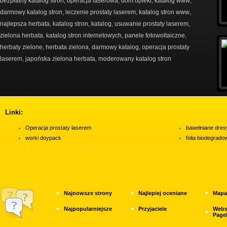
bezpłatny katalog stron
operacja laserowa
dom opieki
katalog www
,
,
,
,
darmowy katalog stron
leczenie prostaty laserem
katalog stron www
,
,
,
najlepsza herbata
katalog stron
katalog
usuwanie prostaty laserem
,
,
,
,
zielona herbata
katalog stron internetowych
panele fotowoltaiczne
,
,
,
herbaty zielone
herbata zielona
darmowy katalog
operacja prostaty
,
,
,
laserem
japońska zielona herbata
moderowany katalog stron
,
,
Linki:
Operacja prostaty laserem
bawełniane dres
worki doypack
folia biodegrad
Najnowsze strony
Najlepiej oceniane
Mapa
Najpopularniejsze
Przyjaciele
Webs
Page