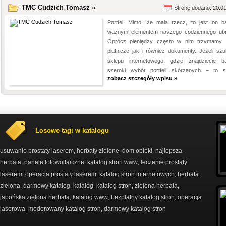
TMC Cudzich Tomasz »
Stronę dodano: 20.0
Portfel. Mimo, że mała rzecz, to jest on b
ważnym elementem naszego codziennego ubr
Oprócz pieniędzy często w nim trzymamy 
płatnicze jak i również dokumenty. Jeżeli szu
sklepu internetowego, gdzie znajdziecie b
szeroki wybór portfeli skórzanych – to se
zobacz szczegóły wpisu »
Losowe tagi w katalogu
usuwanie prostaty laserem
herbaty zielone
dom opieki
najlepsza
,
,
,
herbata
panele fotowoltaiczne
katalog stron www
leczenie prostaty
,
,
,
laserem
operacja prostaty laserem
katalog stron internetowych
herbata
,
,
,
zielona
darmowy katalog
katalog
katalog stron
zielona herbata
,
,
,
,
,
japońska zielona herbata
katalog www
bezpłatny katalog stron
operacja
,
,
,
laserowa
moderowany katalog stron
darmowy katalog stron
,
,