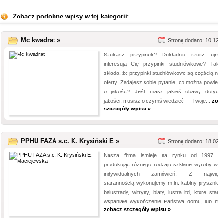
Zobacz podobne wpisy w tej kategorii:
Mc kwadrat »
Stronę dodano: 10.1
Szukasz przypinek? Dokładnie rzecz ujm
interesują Cię przypinki studniówkowe? Ta
składa, że przypinki studniówkowe są częścią n
oferty. Zadajesz sobie pytanie, co można powie
o jakości? Jeśli masz jakieś obawy doty
jakości, musisz o czymś wiedzieć — Twoje...
zo
szczegóły wpisu »
PPHU FAZA s.c. K. Krysiński E »
Stronę dodano: 18.0
Nasza firma istnieje na rynku od 1997 
produkując różnego rodzaju szklane wyroby w
indywidualnych zamówień. Z najwię
starannością wykonujemy m.in. kabiny pryszni
balustrady, witryny, blaty, lustra itd, które st
wspaniałe wykończenie Państwa domu, lub mi
zobacz szczegóły wpisu »