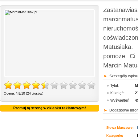
Zastanawia
marcinmatus
nieruchomo
doświadczo
Matusiaka. 
pomoże Ci 
Marcin Matus
Szczegóły wpisu
Tytuł:
M
Kliknięć:
2
Ocena:
4.5
/10 (24 głosów)
Wyświetleń:
4
Promuj tą stronę w okienku reklamowym!
Dodatkowe info
Słowa kluczowe:
Kategorie: