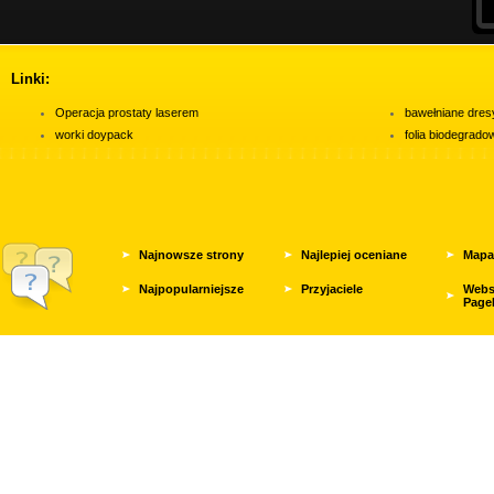
Linki:
Operacja prostaty laserem
bawełniane dres
worki doypack
folia biodegrad
Najnowsze strony
Najlepiej oceniane
Mapa
Najpopularniejsze
Przyjaciele
Webs
Page