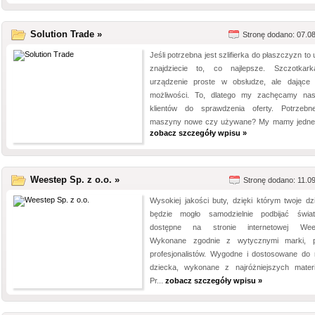
Solution Trade »
Stronę dodano: 07.0
Jeśli potrzebna jest szlifierka do płaszczyzn to
znajdziecie to, co najlepsze. Szczotkar
urządzenie proste w obsłudze, ale dające 
możliwości. To, dlatego my zachęcamy na
klientów do sprawdzenia oferty. Potrzeb
maszyny nowe czy używane? My mamy jedne i
zobacz szczegóły wpisu »
Weestep Sp. z o.o. »
Stronę dodano: 11.0
Wysokiej jakości buty, dzięki którym twoje dz
będzie mogło samodzielnie podbijać świa
dostępne na stronie internetowej Wees
Wykonane zgodnie z wytycznymi marki, 
profesjonalistów. Wygodne i dostosowane do 
dziecka, wykonane z najróżniejszych materi
Pr...
zobacz szczegóły wpisu »