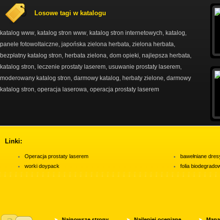
Losowe tagi w katalogu
katalog www
katalog stron www
katalog stron internetowych
katalog
,
,
,
,
panele fotowoltaiczne
japońska zielona herbata
zielona herbata
,
,
,
bezpłatny katalog stron
herbata zielona
dom opieki
najlepsza herbata
,
,
,
,
katalog stron
leczenie prostaty laserem
usuwanie prostaty laserem
,
,
,
moderowany katalog stron
darmowy katalog
herbaty zielone
darmowy
,
,
,
katalog stron
operacja laserowa
operacja prostaty laserem
,
,
Linki:
Operacja prostaty laserem
bawełniane dres
worki doypack
folia biodegrad
Najnowsze strony
Najlepiej oceniane
Mapa