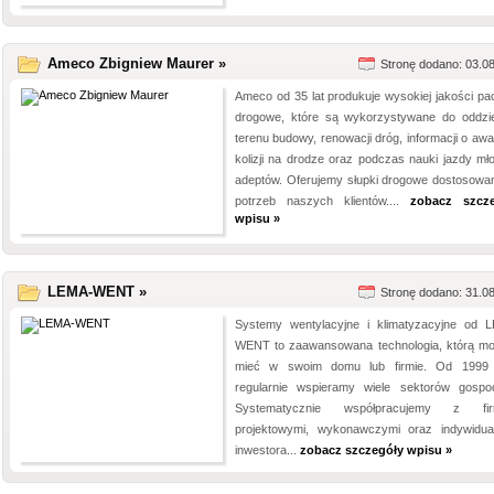
Ameco Zbigniew Maurer »
Stronę dodano: 03.0
Ameco od 35 lat produkuje wysokiej jakości pac
drogowe, które są wykorzystywane do oddzie
terenu budowy, renowacji dróg, informacji o awar
kolizji na drodze oraz podczas nauki jazdy mł
adeptów. Oferujemy słupki drogowe dostosowa
potrzeb naszych klientów....
zobacz szcze
wpisu »
LEMA-WENT »
Stronę dodano: 31.0
Systemy wentylacyjne i klimatyzacyjne od 
WENT to zaawansowana technologia, którą m
mieć w swoim domu lub firmie. Od 1999
regularnie wspieramy wiele sektorów gospod
Systematycznie współpracujemy z fir
projektowymi, wykonawczymi oraz indywidua
inwestora...
zobacz szczegóły wpisu »