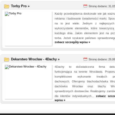
Torby Pro »
Stronę dodano: 31.0
Każdy przedsiębiorca doskonale wie jak ważna
reklama i budowanie świadomości marki. Spo
na to jest wiele. Jednym z najlepszych
wykorzystanie elementów, które towarzysz
każdego dnia. Jakim elementem jest na prz
torba. Jeżeli szukacie państwo sprawdzonego
zobacz szczegóły wpisu »
Dekarstwo Wrocław - 4Dachy »
Stronę dodano: 26.0
4Dachy to doświadczona firma deka
funkcjonująca na terenie Wrocławia. Propon
kompleksowe wykonanie trwałych po
dachowych. Oferujemy blachodachówka Wro
dachówka Wrocław oraz blachy Wro
sprawdzonych dostawców. Realizujemy zamów
dla klientów indywidualnych...
zobacz szcz
wpisu »