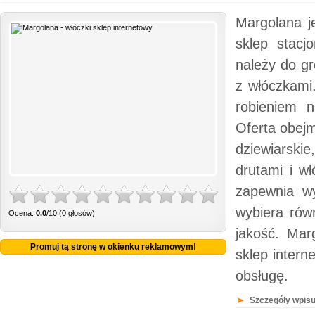
Margolana j
sklep stac
należy do gr
z włóczkami.
robieniem n
Oferta obejm
dziewiarski
drutami i w
zapewnia w
wybiera rów
Ocena:
0.0
/10 (0 głosów)
jakość. Mar
Promuj tą stronę w okienku reklamowym!
sklep intern
obsługę.
Szczegóły wpisu