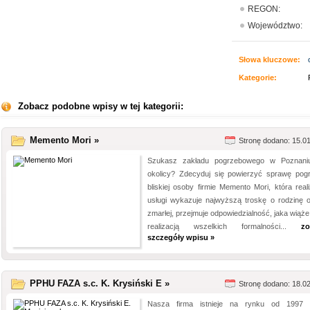
REGON:
Województwo:
Słowa kluczowe:
Kategorie:
Zobacz podobne wpisy w tej kategorii:
Memento Mori »
Stronę dodano: 15.0
Szukasz zakładu pogrzebowego w Poznani
okolicy? Zdecyduj się powierzyć sprawę pog
bliskiej osoby firmie Memento Mori, która reali
usługi wykazuje najwyższą troskę o rodzinę 
zmarłej, przejmuje odpowiedzialność, jaka wiąże
realizacją wszelkich formalności...
zo
szczegóły wpisu »
PPHU FAZA s.c. K. Krysiński E »
Stronę dodano: 18.0
Nasza firma istnieje na rynku od 1997 