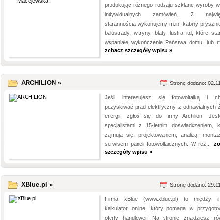
produkując różnego rodzaju szklane wyroby w
indywidualnych zamówień. Z najwię
starannością wykonujemy m.in. kabiny pryszni
balustrady, witryny, blaty, lustra itd, które st
wspaniałe wykończenie Państwa domu, lub mi
zobacz szczegóły wpisu »
ARCHILION »
Stronę dodano: 02.1
Jeśli interesujesz się fotowoltaiką i c
pozyskiwać prąd elektryczny z odnawialnych ź
energii, zgłoś się do firmy Archilion! Jes
specjalistami z 15-letnim doświadczeniem, k
zajmują się: projektowaniem, analizą, monta
serwisem paneli fotowoltaicznych. W rez...
zo
szczegóły wpisu »
XBlue.pl »
Stronę dodano: 29.1
Firma xBlue (www.xblue.pl) to między i
kalkulator online, który pomaga w przygoto
oferty handlowej. Na stronie znajdziesz ró