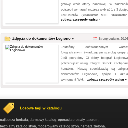
gotowy wzór oferty handlowej. W zależnoś
potrzeb i wymagań możesz wybrać 1 z 3 dostę
kalkulatorów (xKalkulator MINI, xKalkulator
zobacz szczegóły wpisu »
Zdjęcia do dokumentów Legiono »
Stronę dodano: 20.0
Jesteśmy doświadczonym warszt
fotograficznym, świadczącym szeroką grupę u
Jeśli potrzebny Ci dobry fotograf Legionow
potrzebujesz usługi fotograf Serock, zachęca
kontaktu. Naszą specjalizacją są zdjęc
dokumentów Legionowo, spójne z aktual
wymogami. Wyk...
zobacz szczegóły wpisu »
Losowe tagi w katalogu
najlepsza herbata
darmowy katalog
operacja prostaty laserem
,
,
,
bezpłatny katalog stron
moderowany katalog stron
herbata zielona
,
,
,