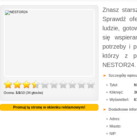
Znasz stars
Sprawdź ofer
ludzie, got
się wspier
potrzeby i 
którzy z p
NESTOR24.
Szczegóły wpisu
Tytuł:
N
Kliknięć:
3
Ocena:
3.5
/10 (34 głosów)
Wyświetleń:
6
Promuj tą stronę w okienku reklamowym!
Dodatkowe info
Adres:
Miasto:
NIP: