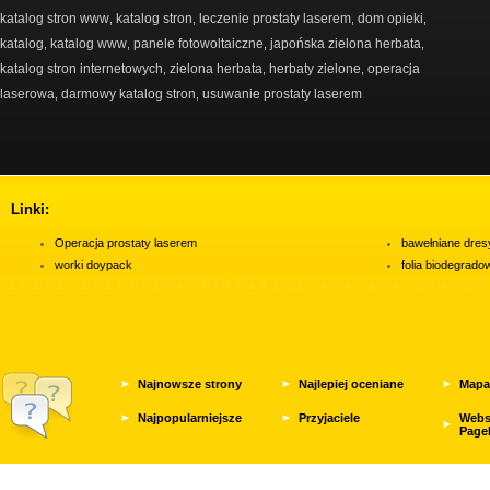
katalog stron www
katalog stron
leczenie prostaty laserem
dom opieki
,
,
,
,
katalog
katalog www
panele fotowoltaiczne
japońska zielona herbata
,
,
,
,
katalog stron internetowych
zielona herbata
herbaty zielone
operacja
,
,
,
laserowa
darmowy katalog stron
usuwanie prostaty laserem
,
,
Linki:
Operacja prostaty laserem
bawełniane dres
worki doypack
folia biodegrad
Najnowsze strony
Najlepiej oceniane
Mapa
Najpopularniejsze
Przyjaciele
Webs
Page