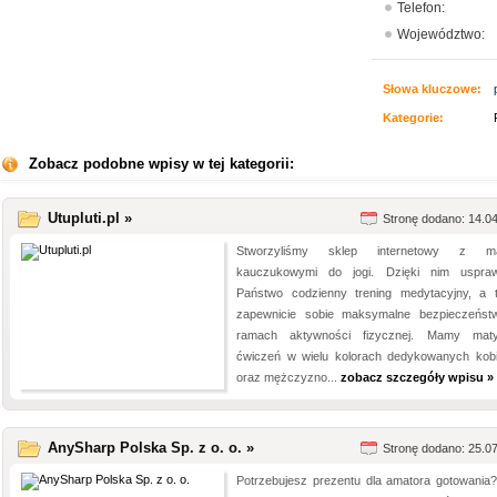
Telefon:
Województwo:
Słowa kluczowe:
Kategorie:
Zobacz podobne wpisy w tej kategorii:
Utupluti.pl »
Stronę dodano: 14.0
Stworzyliśmy sklep internetowy z ma
kauczukowymi do jogi. Dzięki nim uspraw
Państwo codzienny trening medytacyjny, a 
zapewnicie sobie maksymalne bezpieczeńs
ramach aktywności fizycznej. Mamy mat
ćwiczeń w wielu kolorach dedykowanych kob
oraz mężczyzno...
zobacz szczegóły wpisu »
AnySharp Polska Sp. z o. o. »
Stronę dodano: 25.0
Potrzebujesz prezentu dla amatora gotowania?