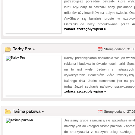
potrzebujesz porządnej ostrzałki która wyt
lata? AnySharp to ostrzałki noży posiadane 
milionów użytkowników na całym świecie. Ostr
AnySharp są banalnie proste w użytkow
Ostrzałki do noży produkowane przez An
zobacz szczegóły wpisu »
Torby Pro »
Stronę dodano: 31.0
Każdy przedsiębiorca doskonale wie jak ważna
reklama i budowanie świadomości marki. Spo
na to jest wiele. Jednym z najlepszych
wykorzystanie elementów, które towarzysz
każdego dnia. Jakim elementem jest na prz
torba. Jeżeli szukacie państwo sprawdzonego
zobacz szczegóły wpisu »
Taśma pakowa »
Stronę dodano: 27.0
Jesteśmy grupą zajmującą się sprzedażą arty
należących do kategorii taśma pakowa. Zapra
do skorzystania z naszych usług każdego,