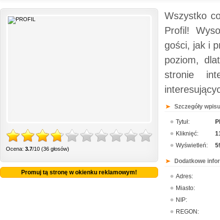
Wszystko co 
Profil! Wys
gości, jak i
poziom, dlat
stronie int
interesujący
Szczegóły wpisu
Tytuł:
P
Kliknięć:
1
Wyświetleń:
5
Ocena:
3.7
/10 (36 głosów)
Dodatkowe info
Promuj tą stronę w okienku reklamowym!
Adres:
Miasto:
NIP:
REGON: