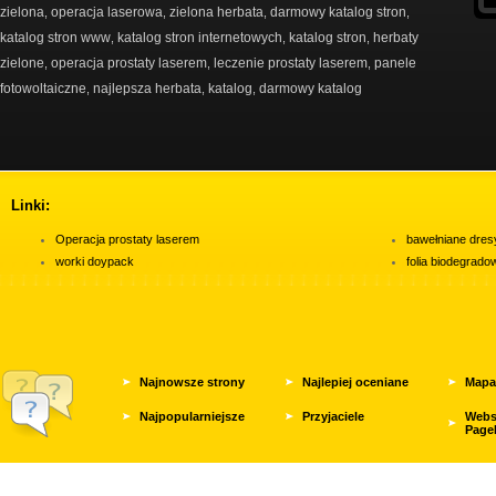
zielona
operacja laserowa
zielona herbata
darmowy katalog stron
,
,
,
,
katalog stron www
katalog stron internetowych
katalog stron
herbaty
,
,
,
zielone
operacja prostaty laserem
leczenie prostaty laserem
panele
,
,
,
fotowoltaiczne
najlepsza herbata
katalog
darmowy katalog
,
,
,
Linki:
Operacja prostaty laserem
bawełniane dres
worki doypack
folia biodegrad
Najnowsze strony
Najlepiej oceniane
Mapa
Najpopularniejsze
Przyjaciele
Webs
Page