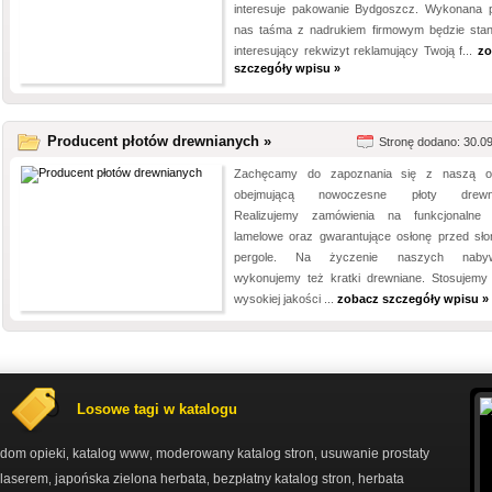
interesuje pakowanie Bydgoszcz. Wykonana 
nas taśma z nadrukiem firmowym będzie stan
interesujący rekwizyt reklamujący Twoją f...
zo
szczegóły wpisu »
Producent płotów drewnianych »
Stronę dodano: 30.0
Zachęcamy do zapoznania się z naszą of
obejmującą nowoczesne płoty drewni
Realizujemy zamówienia na funkcjonalne 
lamelowe oraz gwarantujące osłonę przed sł
pergole. Na życzenie naszych naby
wykonujemy też kratki drewniane. Stosujemy 
wysokiej jakości ...
zobacz szczegóły wpisu »
Losowe tagi w katalogu
dom opieki
katalog www
moderowany katalog stron
usuwanie prostaty
,
,
,
laserem
japońska zielona herbata
bezpłatny katalog stron
herbata
,
,
,