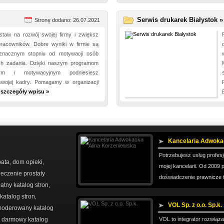
Serwis drukarek Białystok »
Stronę dodano: 26.07.2021
staw na rozwój swojej firmy i zwiększ
racowników. Dobre wyniki w firmie są
znacznym stopniu od motywacji osób
ch zadania. Dzięki naszym programom
iowym i motywacyjnym podniesiesz
wojej kadry. Pomagamy w organizacji
 szczegóły wpisu »
Kancelaria Adwoka
Potrzebujesz usług profes
bata
dom opieki
,
,
mojej kancelarii. Od 2009 p
leczenie prostaty
doświadczenie prawnicze 
atny katalog stron
,
atalog stron
,
VOL Sp. z o.o. Sp.k.
oderowany katalog
darmowy katalog
VOL to integrator rozwiąz
,