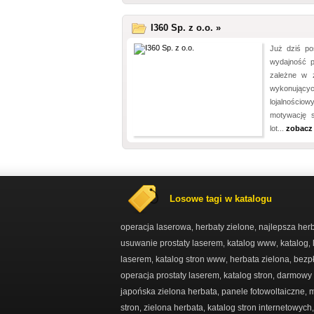
I360 Sp. z o.o. »
Już dziś po
wydajność p
zależne w 
wykonujący
lojalnośc
motywację s
lot...
zobacz
Losowe tagi w katalogu
operacja laserowa
herbaty zielone
najlepsza her
,
,
usuwanie prostaty laserem
katalog www
katalog
,
,
,
laserem
katalog stron www
herbata zielona
bezpł
,
,
,
operacja prostaty laserem
katalog stron
darmowy k
,
,
japońska zielona herbata
panele fotowoltaiczne
m
,
,
stron
zielona herbata
katalog stron internetowych
,
,