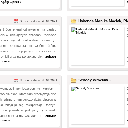
zegóły wpisu »
Habenda Monika Maciak, Pio
Stronę dodano: 28.01.2021
e źródeł energii odnawialnej ma bardzo
nie w dzisiejszych czasach. Ponieważ
stara się jak najbardziej ograniczyć
zenie środowiska, to właśnie źródła
nawialnej są najlepszym sposobem na
 emisji oraz na tak zwany zie...
zobacz
pisu »
Schody Wrocław »
Stronę dodano: 28.01.2021
wentylacji pomieszczeń to komfort i
wo dla osób, które tam przebywają albo
My wiemy o tym bardzo dużo, dlatego w
cie znajduje się rekuperacja Raszyn.
zone powietrze jest przyczyną wielu
fajcie nam, a my wszystko p...
zobacz
pisu »