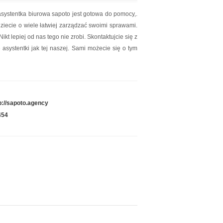
systentka biurowa sapoto jest gotowa do pomocy,.
ziecie o wiele łatwiej zarządzać swoimi sprawami.
t lepiej od nas tego nie zrobi. Skontaktujcie się z
 asystentki jak tej naszej. Sami możecie się o tym
p://sapoto.agency
454