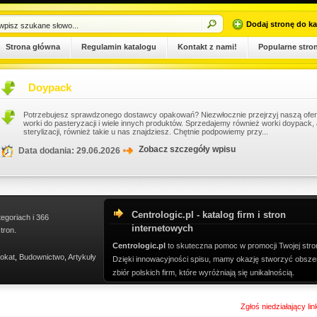
Dodaj stronę do ka
Strona główna
Regulamin katalogu
Kontakt z nami!
Popularne stro
Doypack
Potrzebujesz sprawdzonego dostawcy opakowań? Niezwłocznie przejrzyj naszą ofer
worki do pasteryzacji i wiele innych produktów. Sprzedajemy również worki doypack, a
sterylizacji, również takie u nas znajdziesz. Chętnie podpowiemy przy...
Zobacz szczegóły wpisu
Data dodania: 29.06.2026
Centrologic.pl - katalog firm i stron
tegoriach i 366
internetowych
tron.
Centrologic.pl
to skuteczna pomoc w promocji Twojej stro
okat
,
Budownictwo
,
Artykuły
Dzięki innowacyjności spisu, mamy okazję stworzyć obsze
zbiór polskich firm, które wyróżniają się unikalnością.
Zgłoś niedziałający li