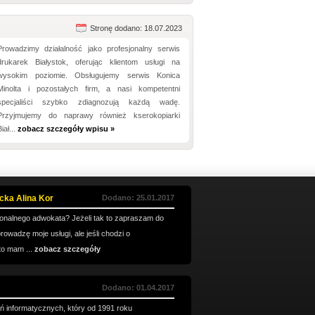
Stronę dodano: 18.07.2023
Prowadzimy działalność jako profesjonalny serwis
drukarek Białystok, oferując klientom usługi na
wysokim poziomie. Obsługujemy serwis Konica
Minolta i pozostałych firm, a nasi kompetentni
specjaliści szybko zdiagnozują każdą wadę.
Przyjmujemy do naprawy również kserokopiarki
Biał...
zobacz szczegóły wpisu »
cka Alina Kor
Dodano: 25.01.2017
jonalnego adwokata? Jeżeli tak to zapraszam do
rowadzę moje usługi, ale jeśli chodzi o
to mam ...
zobacz szczegóły
Dodano: 01.04.2017
ań informatycznych, który od 1991 roku