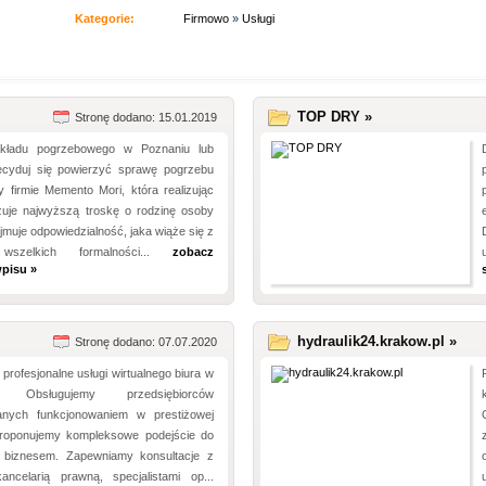
Kategorie:
Firmowo
»
Usługi
TOP DRY »
Stronę dodano: 15.01.2019
kładu pogrzebowego w Poznaniu lub
ecyduj się powierzyć sprawę pogrzebu
by firmie Memento Mori, która realizując
zuje najwyższą troskę o rodzinę osoby
ejmuje odpowiedzialność, jaka wiąże się z
ą wszelkich formalności...
zobacz
pisu »
hydraulik24.krakow.pl »
Stronę dodano: 07.07.2020
rofesjonalne usługi wirtualnego biura w
. Obsługujemy przedsiębiorców
anych funkcjonowaniem w prestiżowej
. Proponujemy kompleksowe podejście do
 biznesem. Zapewniamy konsultacje z
ancelarią prawną, specjalistami op...