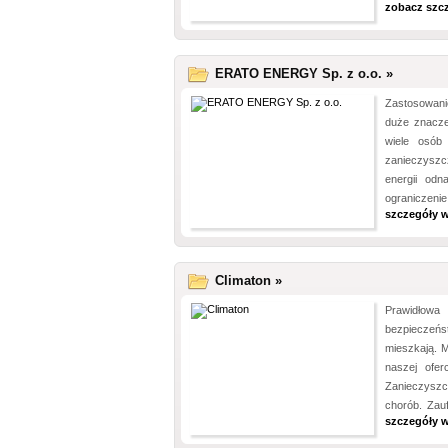
zobacz szc
ERATO ENERGY Sp. z o.o. »
Zastosowani
duże znacze
wiele osób 
zanieczyszc
energii od
ograniczenie
szczegóły w
Climaton »
Prawidłowa 
bezpieczeńst
mieszkają. 
naszej ofer
Zanieczyszc
chorób. Zau
szczegóły w