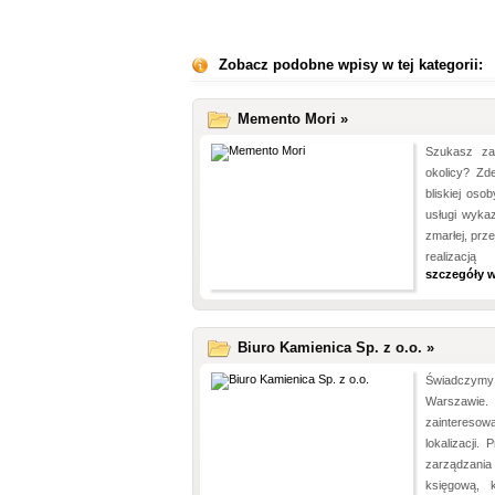
Zobacz podobne wpisy w tej kategorii:
Memento Mori »
Szukasz za
okolicy? Zd
bliskiej oso
usługi wyka
zmarłej, prz
realizacj
szczegóły w
Biuro Kamienica Sp. z o.o. »
Świadczymy p
Warszawie
zainteresow
lokalizacji
zarządzania
księgową, k