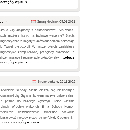
szczegóły wpisu »
tr »
Stronę dodano: 05.01.2021
Czeka Cię diagnostyka samochodowa? Nie wiesz,
gdzie możesz liczyć na fachowe wsparcie? Stacja
diagnostyczna z bogatym doświadczeniem pozostaje
do Twojej dyspozycji! W naszej ofercie znajdziesz
diagnostykę komputerową, przeglądy okresowe, a
także naprawę i regenerację układów elek...
zobacz
szczegóły wpisu »
Stronę dodano: 29.11.2022
Drewniane schody Śląsk cieszą się niesłabnącą
popularnością. Są one bowiem na tyle uniwersalne,
że pasują do każdego wystroju. Takie właśnie
schody Wrocław wykonuje firma Schody Komor.
Wieloletnie doświadczenie stolarskie pozwoliło
dopracować metody pracy do perfekcji. Obecnie fi...
zobacz szczegóły wpisu »