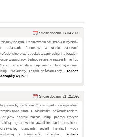
Stronę dodano: 14.04.2020
Działamy na rynku realizowania osuszania budynków
po zalaniach. Jesteśmy w stanie zapewnić
profesjonalne oraz specjalistyczne usługi na każdym
etapie współpracy. Jednocześnie w naszej firmie Top
Dry jesteśmy w stanie zapewnić szybkie wykonania
usług. Posiadamy zespół doświadczony...
zobacz
szczegóły wpisu »
Stronę dodano: 21.12.2020
Pogotowie hydrauliczne 24/7 to w pełni profesjonalna i
kompleksowa firma z wieloletnim doświadczeniem.
Oferujemy szeroki zakres usług, pośród których
znajdują się: usuwanie awarii instalacji centralnego
ogrzewania, usuwanie awarii instalacji wody
użytkowej i kanalizacji, przetyka...
zobacz