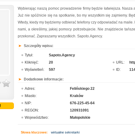
Wybierając naszą pomoc prowadzenie firmy będzie łatwiejsza. Nasza a
Już nie spóźnicie się na spotkanie, bo my wszystkim się zajmiemy. Będ
Wtedy, kiedy my będziemy odbierać telefony czy odpowiadać na maile. Nik
nami, a określimy, jakiej pomocy potrzebujecie. Nie znajdziecie tańsze
przekonać. Zapraszamy wszystkich. Sapoto.Agency.
Szczegóły wpisu:
Tytuł:
Sapoto.Agency
Kliknięć:
20
URL:
htt
Wyświetleń:
597
ID:
11
Dodatkowe informacje:
Adres:
Felińskiego 22
Miasto:
Kraków
NIP:
676-225-45-64
!
REGON:
120931091
Województwo:
Małopolskie
Słowa kluczowe:
wirtualne sekretarki