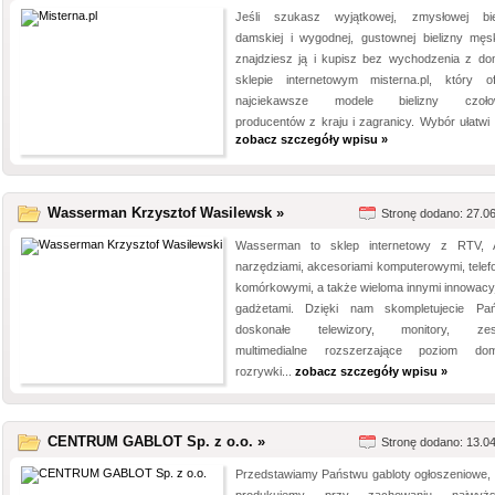
Jeśli szukasz wyjątkowej, zmysłowej bie
damskiej i wygodnej, gustownej bielizny męsk
znajdziesz ją i kupisz bez wychodzenia z d
sklepie internetowym misterna.pl, który of
najciekawsze modele bielizny czoło
producentów z kraju i zagranicy. Wybór ułatwi C
zobacz szczegóły wpisu »
Wasserman Krzysztof Wasilewsk »
Stronę dodano: 27.0
Wasserman to sklep internetowy z RTV,
narzędziami, akcesoriami komputerowymi, telef
komórkowymi, a także wieloma innymi innowacy
gadżetami. Dzięki nam skompletujecie Pa
doskonałe telewizory, monitory, zes
multimedialne rozszerzające poziom do
rozrywki...
zobacz szczegóły wpisu »
CENTRUM GABLOT Sp. z o.o. »
Stronę dodano: 13.0
Przedstawiamy Państwu gabloty ogłoszeniowe, 