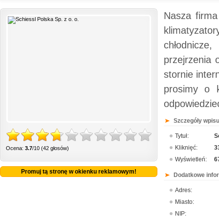
Nasza firma
klimatyzat
chłodnicze
przejrzenia
stornie inte
prosimy o 
odpowiedzieć
Szczegóły wpisu
Tytuł:
S
Kliknięć:
3
Ocena:
3.7
/10 (42 głosów)
Wyświetleń:
6
Promuj tą stronę w okienku reklamowym!
Dodatkowe info
Adres:
Miasto:
NIP: