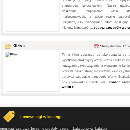
produkujemy przy zachowaniu najwyżs
standardów jakościowych. Nasze gablot
doskonałe uzupełnienie wielu strat
marketingowych, a także realne wsparc
urzędach, czy placówkach, które obsługują 
klientów jednocześn...
zobacz szczegóły wpis
Klido »
Stronę dodano: 17.0
Firma Klido zaprasza do skorzystania ze s
wyjątkowo atrakcyjnej oferty. Jeżeli szukasz m
i urządzeń czyszczących na wynajem, to konie
odwiedź naszą stronę internetową klido-czystosc
sprawdź wszystkie szczegóły oferty. Znajdzi
nas szorowarki i froterki, od...
zobacz szcz
wpisu »
Losowe tagi w katalogu
operacja laserowa
leczenie prostaty laserem
katalog www
katalog
,
,
,