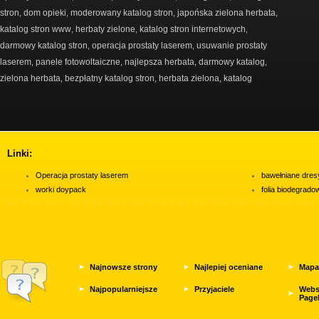
stron
dom opieki
moderowany katalog stron
japońska zielona herbata
,
,
,
,
katalog stron www
herbaty zielone
katalog stron internetowych
,
,
,
darmowy katalog stron
operacja prostaty laserem
usuwanie prostaty
,
,
laserem
panele fotowoltaiczne
najlepsza herbata
darmowy katalog
,
,
,
,
zielona herbata
bezpłatny katalog stron
herbata zielona
katalog
,
,
,
Linki:
Operacja prostaty laserem
bawełniane dres
worki doypack
folia biodegrad
Najnowsze strony
Najlepiej oceniane
Mapa
Najpopularniejsze
Przyjaciele
Webs
Page