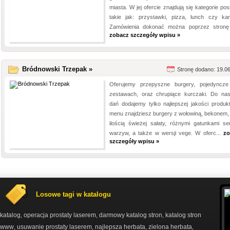
miasta. W jej ofercie znajdują się kategorie pos
takie jak: przystawki, pizza, lunch czy kan
Zamówienia dokonać można poprzez stronę i
zobacz szczegóły wpisu »
Bródnowski Trzepak »
Stronę dodano: 19.0
Oferujemy przepyszne burgery, pojedyncz
zestawach, oraz chrupiące kurczaki. Do na
dań dodajemy tylko najlepszej jakości produk
menu znajdziesz burgery z wołowiną, bekonem,
ilością świeżej sałaty, różnymi gatunkami se
warzyw, a także w wersji vege. W oferc...
zo
szczegóły wpisu »
Losowe tagi w katalogu
katalog
operacja prostaty laserem
darmowy katalog stron
katalog stron
,
,
,
www
usuwanie prostaty laserem
najlepsza herbata
zielona herbata
,
,
,
,