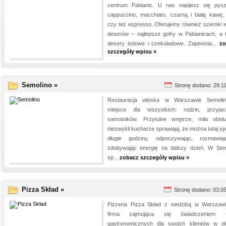
centrum Pabianic. U nas napijesz się pys
cappuccino, macchiato, czarną i białą kawę, l
czy też espresso. Oferujemy również szeroki 
deserów – najlepsze gofry w Pabianicach, a 
desery lodowe i czekoladowe. Zapewnia...
zo
szczegóły wpisu »
Semolino »
Stronę dodano: 29.1
Restauracja włoska w Warszawie Semoli
miejsce dla wszystkich: rodzin, przyjac
samotników. Przytulne wnętrze, miła obsł
niezwykli kucharze sprawiają, że można tutaj sp
długie godziny, odpoczywając, rozmawia
zdobywając energię na dalszy dzień. W Sem
sp...
zobacz szczegóły wpisu »
Pizza Skład »
Stronę dodano: 03.0
Pizzeria Pizza Skład z siedzibą w Warszawi
firma zajmująca się świadczeniem u
gastronomicznych dla swoich klientów w o