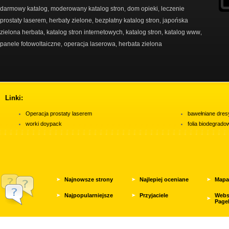
darmowy katalog
moderowany katalog stron
dom opieki
leczenie
,
,
,
prostaty laserem
herbaty zielone
bezpłatny katalog stron
japońska
,
,
,
zielona herbata
katalog stron internetowych
katalog stron
katalog www
,
,
,
,
panele fotowoltaiczne
operacja laserowa
herbata zielona
,
,
Linki:
Operacja prostaty laserem
bawełniane dres
worki doypack
folia biodegrad
Najnowsze strony
Najlepiej oceniane
Mapa
Najpopularniejsze
Przyjaciele
Webs
Page