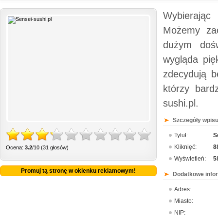
Wybierając 
Możemy zao
dużym dośw
wygląda pięk
zdecydują b
którzy bard
sushi.pl.
Szczegóły wpisu
Tytuł:
S
Kliknięć:
8
Ocena:
3.2
/10 (31 głosów)
Wyświetleń:
5
Promuj tą stronę w okienku reklamowym!
Dodatkowe info
Adres:
Miasto:
NIP: